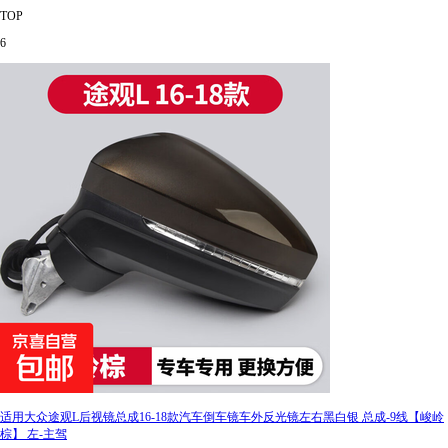
TOP
6
适用大众途观L后视镜总成16-18款汽车倒车镜车外反光镜左右黑白银 总成-9线【峻岭
棕】 左-主驾