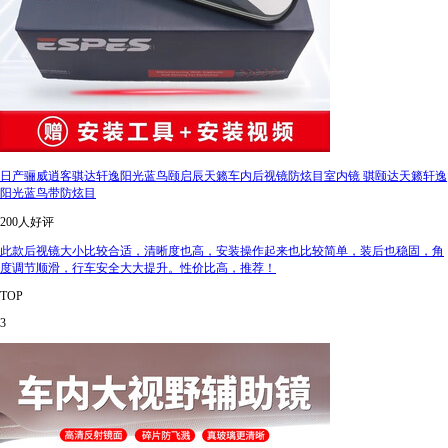
日产骊威逍客骐达轩逸阳光蓝鸟颐启辰天籁车内后视镜防炫目室内镜 骐颐达天籁轩逸
阳光蓝鸟带防炫目
200人好评
此款后视镜大小比较合适，清晰度也高，安装操作起来也比较简单，装后也稳固，角
度调节顺滑，行车安全大大提升。性价比高，推荐！
TOP
3