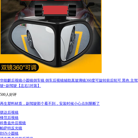
华能麒后视镜小圆镜倒车镜 倒车后视镜辅助真玻璃镜360度可旋转前后轮可 黑色 主驾
驶+副驾驶【左右1对装】
500人好评
再生塑料材质，副驾驶那个看不到，安装时候小心点别掰断了
骐达后视镜
锋范后视镜
科鲁兹外后视镜
帕萨特反光镜
BSN小圆镜