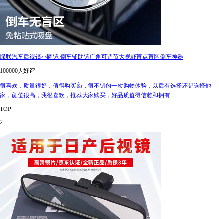
绿联汽车后视镜小圆镜 倒车辅助镜广角可调节大视野盲点盲区倒车神器
100000人好评
很喜欢，质量很好，值得购买👍，很不错的一次购物体验，以后有选择还是选择他
家，颜值很高，我很喜欢，推荐大家购买，好品质值得信赖和拥有
TOP
2