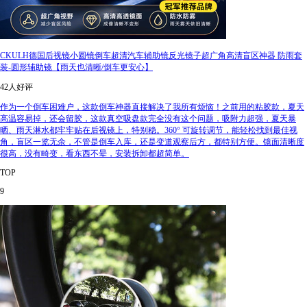
CKULH德国后视镜小圆镜倒车超清汽车辅助镜反光镜子超广角高清盲区神器 防雨套
装-圆形辅助镜【雨天也清晰/倒车更安心】
42人好评
作为一个倒车困难户，这款倒车神器直接解决了我所有烦恼！之前用的粘胶款，夏天
高温容易掉，还会留胶，这款真空吸盘款完全没有这个问题，吸附力超强，夏天暴
晒、雨天淋水都牢牢贴在后视镜上，特别稳。360° 可旋转调节，能轻松找到最佳视
角，盲区一览无余，不管是倒车入库，还是变道观察后方，都特别方便。镜面清晰度
很高，没有畸变，看东西不晕，安装拆卸都超简单。
TOP
9