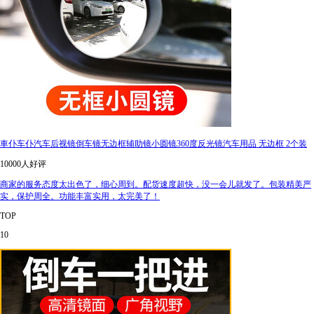
車仆车仆汽车后视镜倒车镜无边框辅助镜小圆镜360度反光镜汽车用品 无边框 2个装
10000人好评
商家的服务态度太出色了，细心周到。配货速度超快，没一会儿就发了。包装精美严
实，保护周全。功能丰富实用，太完美了！
TOP
10