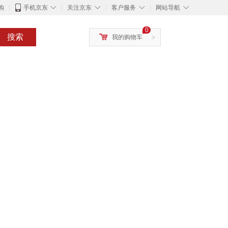
◇
◇
◇
◇
购
手机京东
关注京东
客户服务
网站导航
0
搜索
我的购物车
>