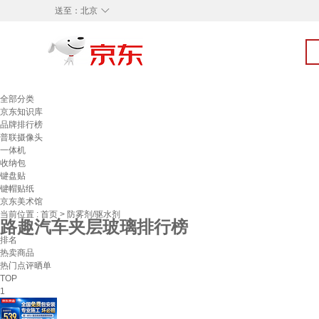
◇
送至：
北京
全部分类
京东知识库
品牌排行榜
普联摄像头
一体机
收纳包
键盘贴
键帽贴纸
京东美术馆
当前位置 :
首页
>
防雾剂/驱水剂
路趣汽车夹层玻璃排行榜
排名
热卖商品
热门点评晒单
TOP
1