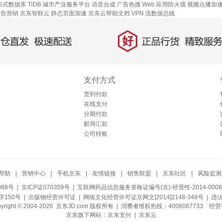
式数据库 TiDB
城市产业服务平台
语音合成
广告热搜
Web 应用防火墙
视频点播加
广告营销
京东智联云
静态页面加速
京东云帮助文档
VPN
流数据总线
好
直发，极速配送
正品行货，精致服务
支付方式
货到付款
在线支付
分期付款
邮局汇款
公司转账
帮助
|
营销中心
|
手机京东
|
友情链接
|
销售联盟
|
京东社区
|
风险监测
088号
| 京ICP证070359号 |
互联网药品信息服务资格证编号(京)-经营性-2014-0008
150号 |
出版物经营许可证
|
网络文化经营许可证京网文[2014]2148-348号
| 违
pyright © 2004-2026 京东JD.com 版权所有 | 消费者维权热线：4006067733
经营
京东旗下网站：
京东支付
|
京东云