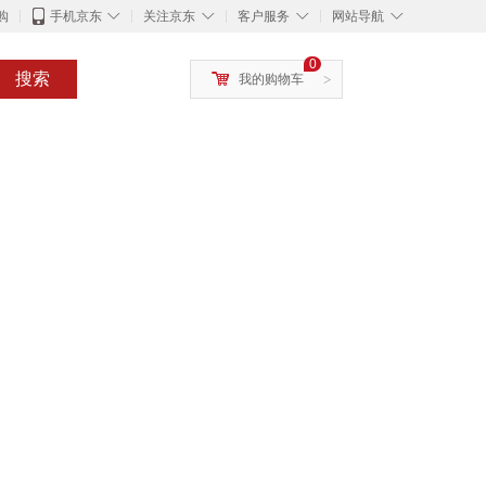
◇
◇
◇
◇
购
手机京东
关注京东
客户服务
网站导航
0
搜索
我的购物车
>