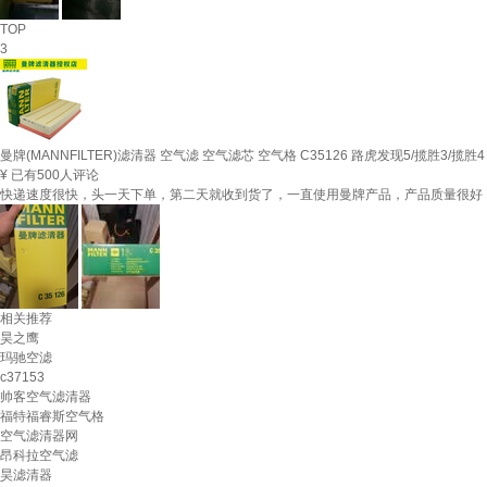
TOP
3
曼牌(MANNFILTER)滤清器 空气滤 空气滤芯 空气格 C35126 路虎发现5/揽胜3/揽胜4
¥
已有500人评论
快递速度很快，头一天下单，第二天就收到货了，一直使用曼牌产品，产品质量很好
相关推荐
昊之鹰
玛驰空滤
c37153
帅客空气滤清器
福特福睿斯空气格
空气滤清器网
昂科拉空气滤
昊滤清器