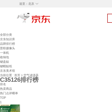
◇
送至：
北京
全部分类
京东知识库
品牌排行榜
普联摄像头
一体机
收纳包
键盘贴
键帽贴纸
京东美术馆
当前位置 :
首页
>
空气滤清器
C35126排行榜
排名
热卖商品
热门点评晒单
TOP
1