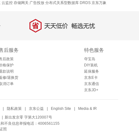
速
云监控
存储网关
广告投放
分布式关系型数据库 DRDS
京东万象
省
天天低价，畅选无忧
售后服务
特色服务
售后政策
夺宝岛
价格保护
DIY装机
退款说明
延保服务
返修/退换货
京东E卡
取消订单
京东通信
京东JD+
|
隐私政策
|
京东公益
|
English Site
|
Media & IR
| 新出发京零 字第大120007号
法和不良信息举报电话：4006561155
证照