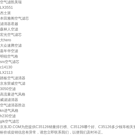
空气滤凯美瑞
LX3551
杰士派
本田雅阁空气滤芯
滤清器君越
森林人空滤
宏光空气滤芯
大hero
大众速腾空滤
嘉年华空滤
明锐空气格
srx空气滤芯
c14130
LX2113
踏板空气滤清器
京东荣威空气滤
3050空滤
高流量进气风格
威滤滤清器
空气滤清器胜达
kn进气风格
h230空滤
glk空气滤芯
京东JD.COM为您提供C35126销量排行榜、C35126哪个好、C35126多少
标价或促销信息有异常，请您立即联系我们，以便我们及时补正。