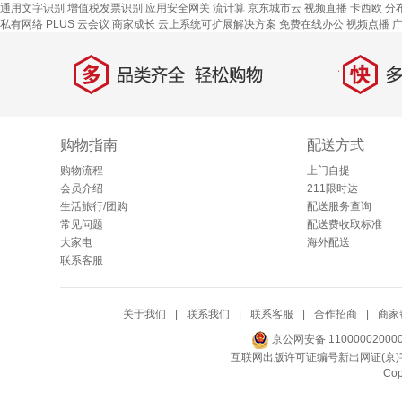
通用文字识别
增值税发票识别
应用安全网关
流计算
京东城市云
视频直播
卡西欧
分布
私有网络
PLUS 云会议
商家成长
云上系统可扩展解决方案
免费在线办公
视频点播
多
快
品类齐全，轻松购物
多仓
购物指南
配送方式
购物流程
上门自提
会员介绍
211限时达
生活旅行/团购
配送服务查询
常见问题
配送费收取标准
大家电
海外配送
联系客服
关于我们
|
联系我们
|
联系客服
|
合作招商
|
商家
京公网安备 11000002000
互联网出版许可证编号新出网证(京)字
Co