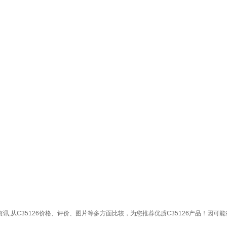
钱等相关资讯,从C35126价格、评价、图片等多方面比较，为您推荐优质C35126产