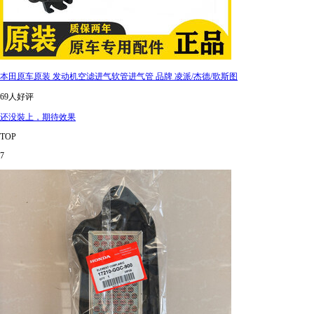
本田原车原装 发动机空滤进气软管进气管 品牌 凌派/杰德/歌斯图
69人好评
还没裝上，期待效果
TOP
7