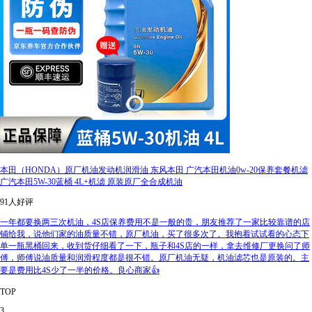
本田（HONDA）原厂机油发动机润滑油 东风本田 广汽本田机油0w-20保养套餐机滤
广汽本田5W-30蓝桶 4L+机滤 原装原厂全合成机油
91人好评
一年都要换两三次机油，4S店保养费用不是一般的贵，朋友推荐了一家比较靠谱的店
铺给我，说他们家的油质量不错，原厂机油，买了很多次了。我抱着试试看的心态下
单一瓶黑桶回来，收到货仔细看了一下，瓶子和4S店的一样，拿去维修厂更换问了师
傅，师傅说油质量和润滑程度都是很不错。原厂机油无疑，机油滤芯也是原装的。主
要是费用比4S少了一半的价格。良心商家👍
TOP
3