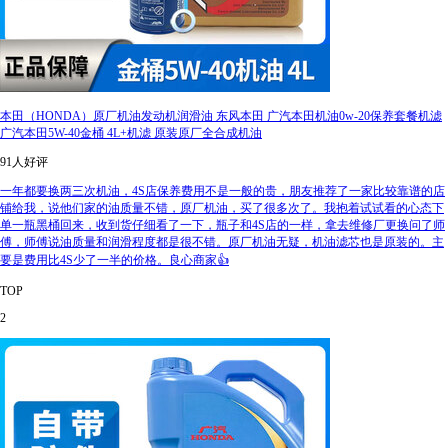
本田（HONDA）原厂机油发动机润滑油 东风本田 广汽本田机油0w-20保养套餐机滤
广汽本田5W-40金桶 4L+机滤 原装原厂全合成机油
91人好评
一年都要换两三次机油，4S店保养费用不是一般的贵，朋友推荐了一家比较靠谱的店
铺给我，说他们家的油质量不错，原厂机油，买了很多次了。我抱着试试看的心态下
单一瓶黑桶回来，收到货仔细看了一下，瓶子和4S店的一样，拿去维修厂更换问了师
傅，师傅说油质量和润滑程度都是很不错。原厂机油无疑，机油滤芯也是原装的。主
要是费用比4S少了一半的价格。良心商家👍
TOP
2