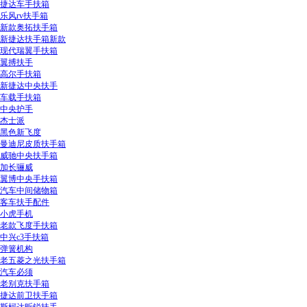
捷达车手扶箱
乐风rv扶手箱
新款奥拓扶手箱
新捷达扶手箱新款
现代瑞翼手扶箱
翼搏扶手
高尔手扶箱
新捷达中央扶手
车载手扶箱
中央护手
杰士派
黑色新飞度
曼迪尼皮质扶手箱
威驰中央扶手箱
加长骊威
翼博中央手扶箱
汽车中间储物箱
客车扶手配件
小虎手机
老款飞度手扶箱
中兴c3手扶箱
弹簧机构
老五菱之光扶手箱
汽车必须
老别克扶手箱
捷达前卫扶手箱