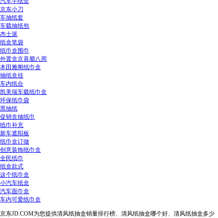
汽车手纸盒
京东小刀
车抽纸套
车载抽纸包
杰士派
纸盒笔袋
纸巾盒围巾
外置盒京喜腊八周
本田雅阁纸巾盒
抽纸盒挂
车内纸合
凯美瑞车载纸巾盒
环保纸巾袋
黑抽纸
促销盒抽纸巾
纸巾补充
新车遮阳板
纸巾盒订做
创意装饰纸巾盒
全民纸巾
纸盒款式
这个纸巾盒
小汽车纸盒
汽车面巾盒
车内可爱纸巾盒
京东JD.COM为您提供清风纸抽盒销量排行榜、清风纸抽盒哪个好、清风纸抽盒多少