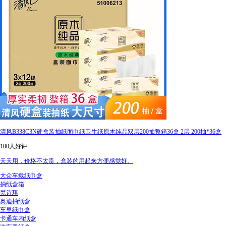
清风B338C3N硬盒装抽纸面巾纸卫生纸原木纯品双层200抽整箱36盒 2层 200抽*36盒
100人好评
天天用，价格不太贵，盒装的用起来方便感觉好。
大众车载纸巾盒
抽纸盒箱
梵诗琪
奥迪抽纸盒
车里纸巾盒
卡通车内纸盒