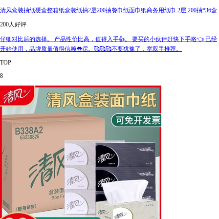
清风盒装抽纸硬盒整箱纸盒装纸抽2层200抽餐巾纸面巾纸商务用纸巾 2层 200抽*36盒
200人好评
仔细对比后的选择。 产品性价比高，值得入手👍。 要买的小伙伴赶快下手咯👈 已经
开始使用，品牌质量值得信赖👅👏。🥰🥰🥰不要犹豫了，举双手推荐。
TOP
8