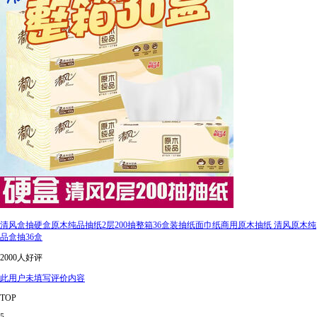
清风盒抽硬盒原木纯品抽纸2层200抽整箱36盒装抽纸面巾纸商用原木抽纸 清风原木纯
品盒抽36盒
2000人好评
此用户未填写评价内容
TOP