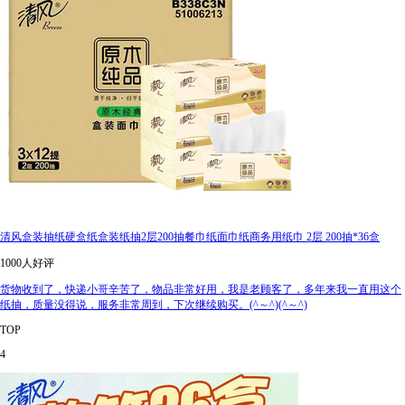
清风盒装抽纸硬盒纸盒装纸抽2层200抽餐巾纸面巾纸商务用纸巾 2层 200抽*36盒
1000人好评
货物收到了，快递小哥辛苦了，物品非常好用，我是老顾客了，多年来我一直用这个
纸抽，质量没得说，服务非常周到，下次继续购买。(^～^)(^～^)
TOP
4