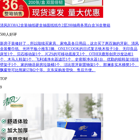
清风B338A2盒装抽纸硬盒抽面纸纸巾2层200抽商务黑白盒36盒整箱
500人好评
新房子装修好了，所以陆续买家具、家电及各日用品，这次买了惠百施的牙刷、清风
盒装餐巾纸、光环平板小推车1辆、ONLYCOOK的日式复古铁木筷子1盒、无印良品
床笠1个、贝石移动架1个、JCZS的可移动底座又1个、OTHER鹿形创意沙发边柜1
个、木马人鞋架1个、飞利浦净水器滤芯1个、史密斯净水器1台、优勤的晾鞋架1组挂
壁架子1个、家的物语厨房垃圾桶1个、洁比世牙刷置物架1个、那澜多实木梯凳1个、
飘窗垫可比熊家订制2个等。京东采购发货快、售后方便。
TOP
9