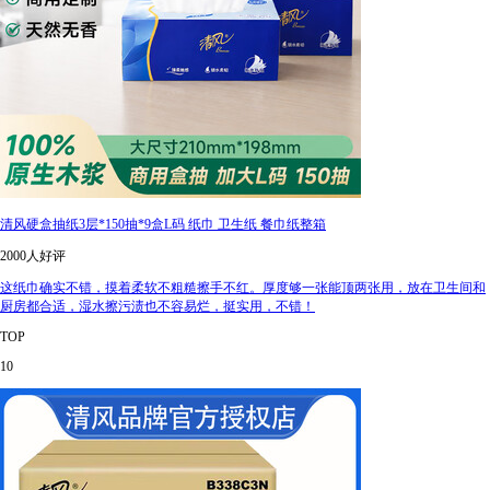
清风硬盒抽纸3层*150抽*9盒L码 纸巾 卫生纸 餐巾纸整箱
2000人好评
这纸巾确实不错，摸着柔软不粗糙擦手不红。厚度够一张能顶两张用，放在卫生间和
厨房都合适，湿水擦污渍也不容易烂，挺实用，不错！
TOP
10