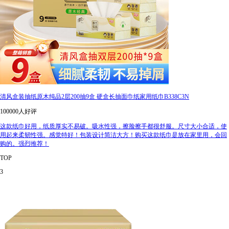
清风盒装抽纸原木纯品2层200抽9盒 硬盒长抽面巾纸家用纸巾B338C3N
100000人好评
这款纸巾好用，纸质厚实不易破。吸水性强，擦脸擦手都很舒服。尺寸大小合适，使
用起来柔韧性强。感觉特好！包装设计简洁大方！购买这款纸巾是放在家里用，会回
购的。强烈推荐！
TOP
3