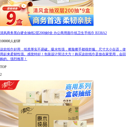
清风商务黑白硬盒抽纸2层200抽9盒 办公商用面巾纸卫生手纸巾 B338A2
100000人好评
这款纸巾好用，纸质厚实不易破。吸水性强，擦脸擦手都很舒服。尺寸大小合适，使
用起来柔韧性强。感觉特好！包装设计简洁大方！购买这款纸巾是放在家里用，会回
购的。强烈推荐！
TOP
2