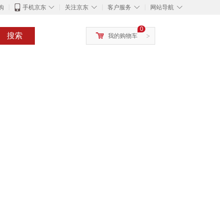
◇
◇
◇
◇
购
手机京东
关注京东
客户服务
网站导航
0
搜索
我的购物车
>