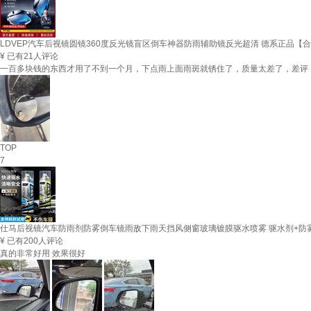
LDVEP汽车后视镜圆镜360度反光镜盲区倒车神器防雨辅助镜反光超清 德系正品【合
¥
已有21人评论
一百多块钱的东西才用了不到一个月，下点雨上面雨斑就锈住了，质量太差了，差评
TOP
7
仕马后视镜汽车防雨剂防雾倒车镜雨敌下雨天挡风侧窗玻璃镀膜驱水喷雾 驱水剂+防雾剂 
¥
已有200人评论
真的非常好用 效果很好