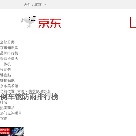
◇
送至：
北京
全部分类
京东知识库
品牌排行榜
普联摄像头
一体机
收纳包
键盘贴
键帽贴纸
京东美术馆
当前位置 :
首页
>
防雾剂/驱水剂
倒车镜防雨排行榜
排名
热卖商品
热门点评晒单
TOP
1