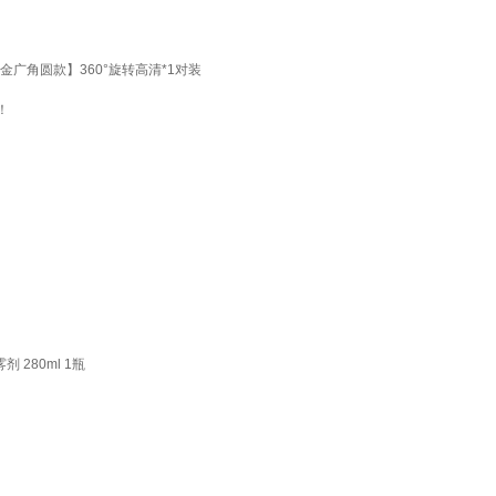
金广角圆款】360°旋转高清*1对装
！
280ml 1瓶