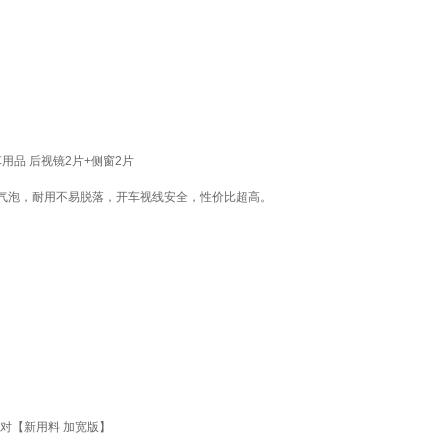
品 后视镜2片+侧窗2片
气泡，耐用不易脱落，开车视线安全，性价比超高。
对【新用料 加宽版】