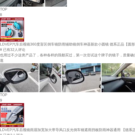
TOP
8
LDVEP汽车后视镜360度盲区倒车镜防雨辅助镜倒车神器新款小圆镜 德系正品【圆
¥
已有32人评论
也用过不少这类产品了，各种各样的我都买过，第一次尝试这个牌子的镜子，质量确
逛
TOP
9
LDVEP汽车后视镜雨眉加宽加大带导风口反光倒车镜遮雨挡板防雨神器通用 【德系正