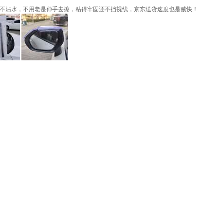
本不沾水，不用老是伸手去擦，粘得牢固还不挡视线，京东送货速度也是贼快！