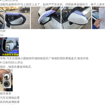
¥
已有3人评论
适配性超棒!到手马上就安上去了，贴得严严实实的，挡雨效果超级给力，镜子上基
TOP
10
华饰 汽车后视镜小圆镜倒车辅助镜盲区广角镜防雨防雾吸盘式 银色对装
¥
已有5000人评论
很好，物美价廉值得购买。
相关推荐
汽车后视镜起雾
前挡风玻璃除雾