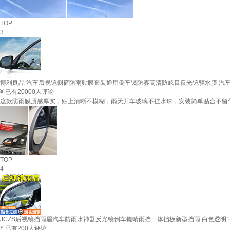
TOP
3
博利良品 汽车后视镜侧窗防雨贴膜套装通用倒车镜防雾高清防眩目反光镜驱水膜 汽车用
¥
已有20000人评论
这款防雨膜质感厚实，贴上清晰不模糊，雨天开车玻璃不挂水珠，安装简单贴合不留
TOP
4
JCZS后视镜挡雨眉汽车防雨水神器反光镜倒车镜晴雨挡一体挡板新型挡雨 白色透明1
¥
已有200人评论