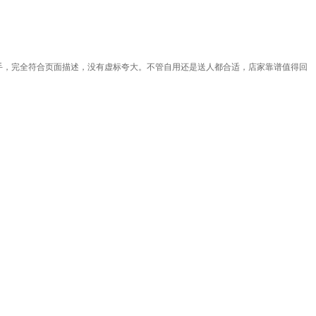
手，完全符合页面描述，没有虚标夸大。不管自用还是送人都合适，店家靠谱值得回