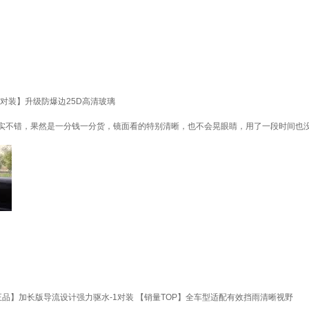
形对装】升级防爆边25D高清玻璃
实不错，果然是一分钱一分货，镜面看的特别清晰，也不会晃眼睛，用了一段时间也
品】加长版导流设计强力驱水-1对装 【销量TOP】全车型适配有效挡雨清晰视野