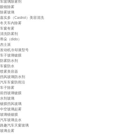
车玻璃除雾剂
眼镜除雾
除雾玻璃
嘉实多（Castrol）美容清洗
冬天车内除雾
车窗有雾
清洗防雾剂
蒂朵（dido）
杰士派
发动机冷却液型号
车子玻璃镀膜
防雾防水剂
车窗防水
喷雾美容器
挡风玻璃防水剂
汽车车窗防雨沿
车子除雾
前挡玻璃镀膜
水剂玻璃
镀膜挡风玻璃
中空玻璃起雾
玻璃镜镀膜
汽车玻璃去水
路趣汽车天窗玻璃
玻璃去雾