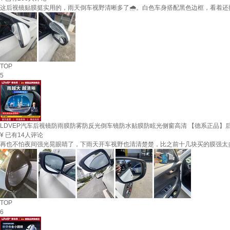
这后视镜贴膜挺实用的，雨天倒车视野清晰多了🌧️。白色车身搭配黑色边框，看着
TOP
5
LDVEP汽车后视镜防雨膜防雾防反光倒车镜防水贴膜防眩光侧窗高清 【德系正品】后视
¥
已有14人评论
再也不怕夜间强光晃眼睛了，下雨天开车视野也清清楚楚，比之前十几块买的膜强太
TOP
6