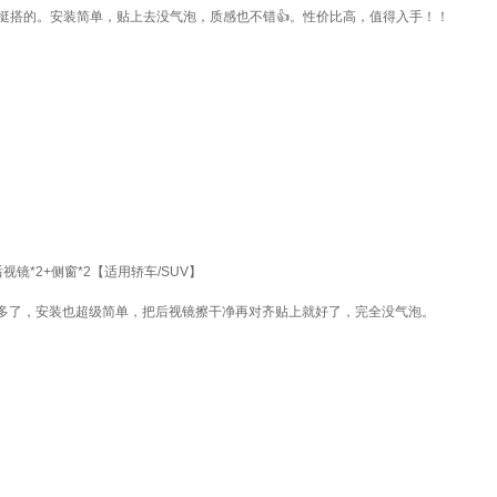
还挺搭的。安装简单，贴上去没气泡，质感也不错👍。性价比高，值得入手！！
镜*2+侧窗*2【适用轿车/SUV】
多了，安装也超级简单，把后视镜擦干净再对齐贴上就好了，完全没气泡。