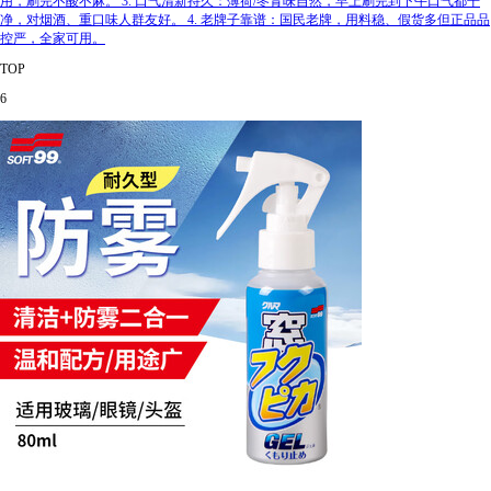
用，刷完不酸不麻。 3. 口气清新持久：薄荷/冬青味自然，早上刷完到下午口气都干
净，对烟酒、重口味人群友好。 4. 老牌子靠谱：国民老牌，用料稳、假货多但正品品
控严，全家可用。
TOP
6