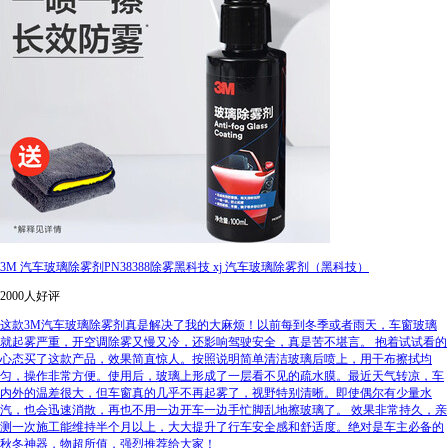
3M 汽车玻璃除雾剂PN38388除雾黑科技 xj 汽车玻璃除雾剂（黑科技）
2000人好评
这款3M汽车玻璃除雾剂真是解决了我的大麻烦！以前每到冬季或者雨天，车窗玻璃
就起雾严重，开空调除雾又慢又冷，还影响驾驶安全，真是苦不堪言。 抱着试试看的
心态买了这款产品，效果简直惊人。按照说明简单清洁玻璃后喷上，用干布擦拭均
匀，操作非常方便。使用后，玻璃上形成了一层看不见的疏水膜。最近天气转凉，车
内外的温差很大，但车窗真的几乎不再起雾了，视野特别清晰。即使偶尔有少量水
汽，也会迅速消散，再也不用一边开车一边手忙脚乱地擦玻璃了。 效果非常持久，亲
测一次施工能维持半个月以上，大大提升了行车安全感和舒适度。绝对是车主必备的
秋冬神器，物超所值，强烈推荐给大家！