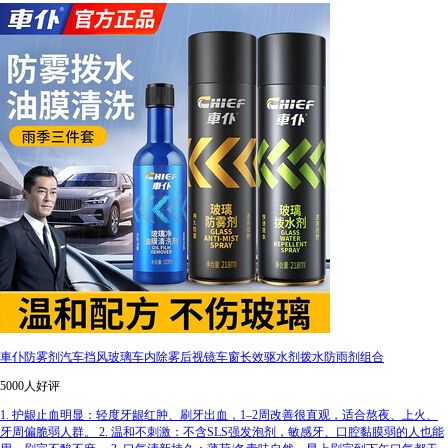
車仆防雾剂汽车挡风玻璃车内除雾后视镜车窗长效驱水剂拨水防雨剂组合
5000人好评
1. 护龈止血明显：轻度牙龈红肿、刷牙出血，1–2周改善很直观，适合熬夜、上火、
牙周偏脆弱人群。 2. 温和不刺激：不含SLS强发泡剂，敏感牙、口腔黏膜弱的人也能