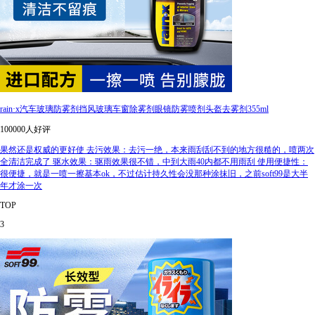
rain·x汽车玻璃防雾剂挡风玻璃车窗除雾剂眼镜防雾喷剂头盔去雾剂355ml
100000人好评
果然还是权威的更好使 去污效果：去污一绝，本来雨刮刮不到的地方很糙的，喷两次
全清洁完成了 驱水效果：驱雨效果很不错，中到大雨40内都不用雨刮 使用便捷性：
很便捷，就是一喷一擦基本ok，不过估计持久性会没那种涂抹旧，之前soft99是大半
年才涂一次
TOP
3