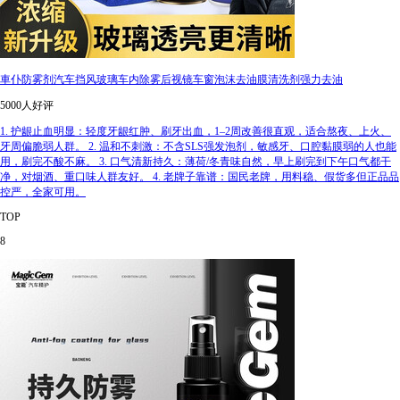
車仆防雾剂汽车挡风玻璃车内除雾后视镜车窗泡沫去油膜清洗剂强力去油
5000人好评
1. 护龈止血明显：轻度牙龈红肿、刷牙出血，1–2周改善很直观，适合熬夜、上火、
牙周偏脆弱人群。 2. 温和不刺激：不含SLS强发泡剂，敏感牙、口腔黏膜弱的人也能
用，刷完不酸不麻。 3. 口气清新持久：薄荷/冬青味自然，早上刷完到下午口气都干
净，对烟酒、重口味人群友好。 4. 老牌子靠谱：国民老牌，用料稳、假货多但正品品
控严，全家可用。
TOP
8