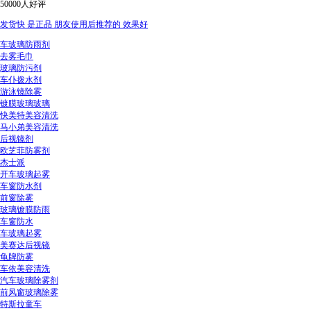
50000人好评
发货快 是正品 朋友使用后推荐的 效果好
车玻璃防雨剂
去雾毛巾
玻璃防污剂
车仆拨水剂
游泳镜除雾
镀膜玻璃玻璃
快美特美容清洗
马小弟美容清洗
后视镜剂
欧芝菲防雾剂
杰士派
开车玻璃起雾
车窗防水剂
前窗除雾
玻璃镀膜防雨
车窗防水
车玻璃起雾
美赛达后视镜
龟牌防雾
车依美容清洗
汽车玻璃除雾剂
前风窗玻璃除雾
特斯拉童车