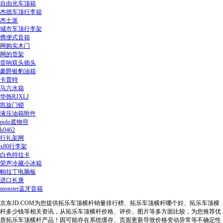
自由光车顶箱
杰德车顶行李箱
杰士派
城市车顶行李架
携便式音箱
网购实木门
网的货架
音响双头插头
豪爵银豹油箱
卡普特
马六水箱
华饰RJXLJ
凯旋门锁
液压油箱附件
polo遮物帘
k0462
行礼架网
x80行李架
白色特拉卡
荣声冷藏小冰箱
帕拉丁电脑板
进口长庚
monster蓝牙音箱
京东JD.COM为您提供拓乐车顶横杆销量排行榜、拓乐车顶横杆哪个好、拓乐车顶横
杆多少钱等相关资讯，从拓乐车顶横杆价格、评价、图片等多方面比较，为您推荐优
质拓乐车顶横杆产品！因可能存在系统缓存、页面更新导致价格变动异常等不确定性