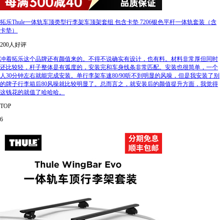
拓乐Thule一体轨车顶类型行李架车顶架套组 包含卡垫 7206银色平杆一体轨套装（含
卡垫）
200人好评
冲着拓乐这个品牌还有颜值来的。不得不说确实有设计，也有料。材料非常厚但同时
还比较轻，杆子整体是有弧度的，安装完和车身线条非常匹配。安装也很简单，一个
人30分钟左右就能完成安装。单行李架车速80/90听不到明显的风噪，但是我安装了别
的牌子行李箱后80风噪就比较明显了。总而言之，就安装后的颜值提升方面，我觉得
这钱花的就值了哈哈哈。
TOP
6