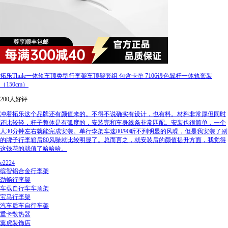
拓乐Thule一体轨车顶类型行李架车顶架套组 包含卡垫 7106银色翼杆一体轨套装
（150cm）
200人好评
冲着拓乐这个品牌还有颜值来的。不得不说确实有设计，也有料。材料非常厚但同时
还比较轻，杆子整体是有弧度的，安装完和车身线条非常匹配。安装也很简单，一个
人30分钟左右就能完成安装。单行李架车速80/90听不到明显的风噪，但是我安装了别
的牌子行李箱后80风噪就比较明显了。总而言之，就安装后的颜值提升方面，我觉得
这钱花的就值了哈哈哈。
e2224
缤智铝合金行李架
劲畅行李架
车载自行车车顶架
宝马行李架
汽车后车自行车架
重卡散热器
翼虎装饰店