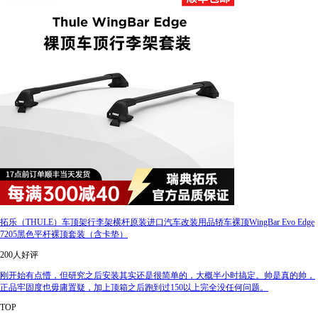
拓乐（THULE）车顶架行李架横杆原装进口汽车改装用品轿车裸顶WingBar Evo Edge
7205黑色平杆裸顶套装（含卡垫）
200人好评
刚开始有点懵，但研究之后安装其实还是很简单的，大概半小时搞定。帅是真的帅，
正品牢固度也毋庸置疑，加上顶箱之后跑到过150以上完全没任何问题。
TOP