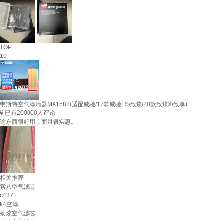
TOP
10
韦斯特空气滤清器MA1582(适配威驰/17款威驰FS/致炫/20款致炫X/致享)
¥
已有200000人评论
这东西很好用，而且很实惠。
相关推荐
索八空气滤芯
c4371
k4空滤
劲炫空气滤芯