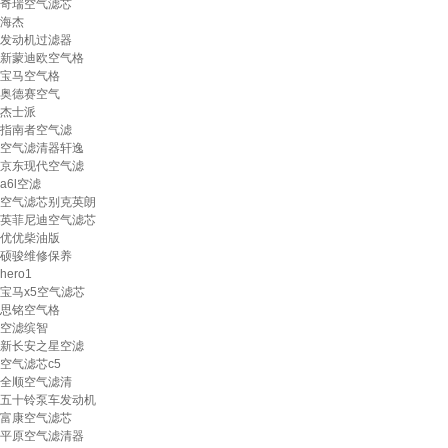
奇瑞空气滤芯
海杰
发动机过滤器
新蒙迪欧空气格
宝马空气格
奥德赛空气
杰士派
指南者空气滤
空气滤清器轩逸
京东现代空气滤
a6l空滤
空气滤芯别克英朗
英菲尼迪空气滤芯
优优柴油版
硕骏维修保养
hero1
宝马x5空气滤芯
思铭空气格
空滤缤智
新长安之星空滤
空气滤芯c5
全顺空气滤清
五十铃泵车发动机
富康空气滤芯
平原空气滤清器