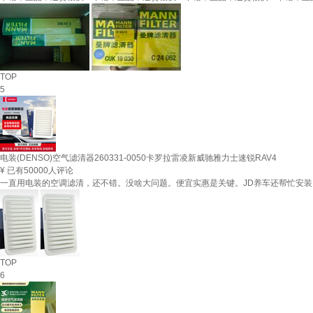
TOP
5
电装(DENSO)空气滤清器260331-0050卡罗拉雷凌新威驰雅力士速锐RAV4
¥
已有50000人评论
一直用电装的空调滤清，还不错。没啥大问题。便宜实惠是关键。JD养车还帮忙安装
TOP
6