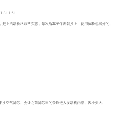
L 1.5L
，赶上活动价格非常实惠，每次给车子保养就换上，使用体验也挺好的。
不换空气滤芯。会让之前滤芯里的杂质进入发动机内部。因小失大。