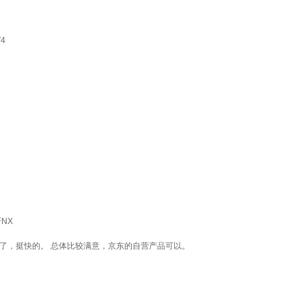
4
NX
了，挺快的。 总体比较满意，京东的自营产品可以。