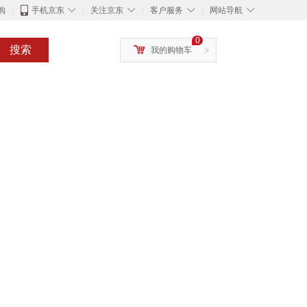
◇
◇
◇
◇
购
手机京东
关注京东
客户服务
网站导航
0
搜索
我的购物车
>