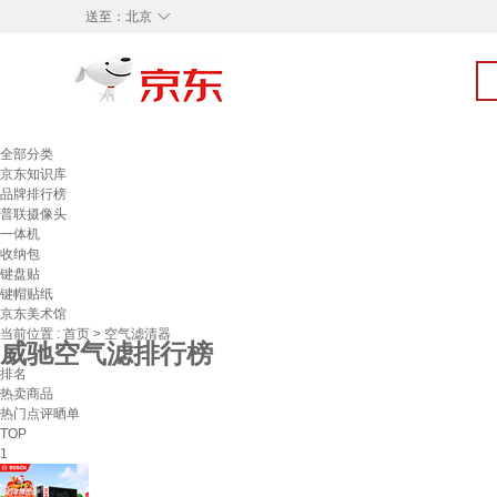
◇
送至：
北京
全部分类
京东知识库
品牌排行榜
普联摄像头
一体机
收纳包
键盘贴
键帽贴纸
京东美术馆
当前位置 :
首页
>
空气滤清器
威驰空气滤排行榜
排名
热卖商品
热门点评晒单
TOP
1