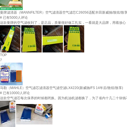
曼牌滤清器（MANNFILTER）空气滤清器空气滤芯C26056适配丰田新威驰/致炫/致享1.3
¥
已有5000人评论
这款曼牌的空气滤收到了，是正品，质量很好做工扎实，一看就是大品牌，用着放心
TOP
7
马勒（MAHLE）空气滤芯滤清器空气滤空滤LX4220(新威驰/FS 14年后/致炫/致享)
¥
已有10000人评论
这款空气滤芯每次保养的时候都闭换。因为机油机滤都换了，为了省内十几二十块钱