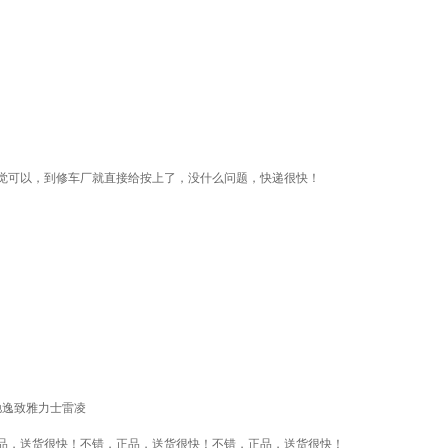
觉可以，到修车厂就直接给按上了，没什么问题，快递很快！
威驰逸致雅力士雷凌
品，送货很快！不错，正品，送货很快！不错，正品，送货很快！