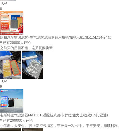
TOP
8
欧积汽车空调滤芯+空气滤芯滤清器适用威驰/威驰FS(1.3L/1.5L)14-24款
¥
已有20000人评论
之前买的用着不错，这又复购换新
TOP
9
韦斯特空气滤清器MA1581(适配新威驰/卡罗拉/雅力士/逸致EZ/比亚迪)
¥
已有200000人评论
小保养，大安心。 换上新空气滤芯，守护每一次出行， 平平安安，顺顺利利。