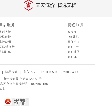
省
天天低价，畅选无忧
售后服务
特色服务
售后政策
夺宝岛
价格保护
DIY装机
退款说明
延保服务
返修/退换货
京东E卡
取消订单
京东通信
京东JD+
|
隐私政策
|
京东公益
|
English Site
|
Media & IR
| 新出发京零 字第大120007号
法和不良信息举报电话：4006561155
证照