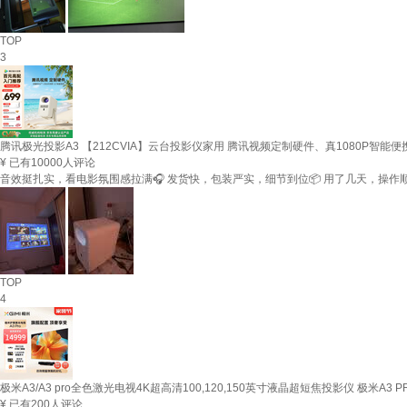
TOP
3
腾讯极光投影A3 【212CVIA】云台投影仪家用 腾讯视频定制硬件、真1080P智
¥
已有10000人评论
音效挺扎实，看电影氛围感拉满🎧 发货快，包装严实，细节到位📦 用了几天，操
TOP
4
极米A3/A3 pro全色激光电视4K超高清100,120,150英寸液晶超短焦投影仪 极米A3 
¥
已有200人评论