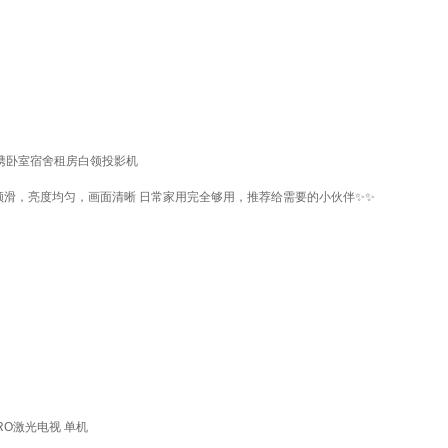
能便携卧室宿舍租房白领投影机
作顺滑，亮度均匀，画面清晰 日常家用完全够用，推荐给需要的小伙伴✨✨
PRO激光电视 单机