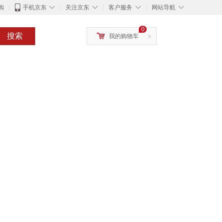
◇
◇
◇
◇
购
手机京东
关注京东
客户服务
网站导航
0
搜索
我的购物车
>