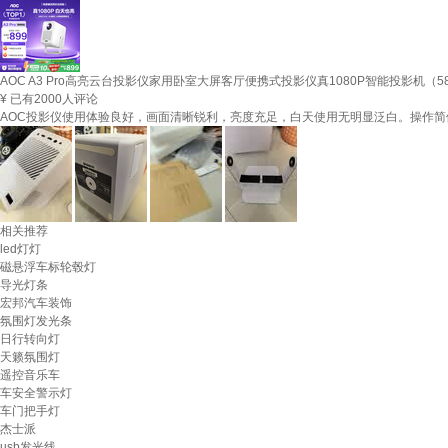
AOC A3 Pro高亮云台投影仪家用卧室大屏客厅便携式投影仪真1080P智能投影机（58
¥
已有2000人评论
AOC投影仪使用体验良好，画面清晰锐利，亮度充足，白天使用无明显泛白。操作
相关推荐
led灯灯
磁悬浮车标轮毂灯
导光灯条
宏邦汽车装饰
氛围灯发光条
日行转向灯
天籁氛围灯
遥控音乐车
车安全警示灯
车门把手灯
杰士派
usb发光线