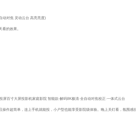
自动对焦 灵动云台 高亮亮度)
天看的效果。
无线投屏百寸大屏投影机家庭影院 智能款-解码8K极清·全自动对焦校正·一体式云台
且操作超简单，连上手机就能投，小户型也能享受影院级体验。晚上关灯看，氛围感