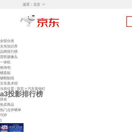
◇
送至：
北京
全部分类
京东知识库
品牌排行榜
普联摄像头
一体机
收纳包
键盘贴
键帽贴纸
京东美术馆
当前位置 :
首页
>
汽车装饰灯
a3投影排行榜
排名
热卖商品
热门点评晒单
TOP
1