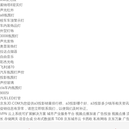
索纳塔8迎宾灯
声光红外
a8氛围灯
校车车顶警示灯
车内装饰品灯
外贸灯饰
3008氛围灯
声光发饰
奥普装饰灯
拉达点烟器
自由音乐
彩杰光电
飞利浦70
汽车氛围灯声控
投影氛围灯
声控玻璃
cla车内氛围灯
9005l
汽车LED灯管
京东JD.COM为您提供a3投影销量排行榜、a3投影哪个好、a3投影多少钱等相
促销信息有异常，请您立即联系我们，以便我们及时补正。
VPN
云上系统可扩展解决方案
城市产业服务平台
视频点播加速
广告投放
视频点播
长
存储网关
语音合成
分布式数据库 TiDB
京东城市云
卡西欧
私有网络
京东万象
广