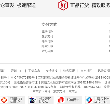
好
直发，极速配送
正品行货，精致服务
支付方式
货到付款
在线支付
分期付款
邮局汇款
公司转账
帮助
|
营销中心
|
手机京东
|
友情链接
|
销售联盟
|
京东社区
|
风险监测
088号
| 京ICP证070359号 |
互联网药品信息服务资格证编号(京)-经营性-2014-0008
150号 |
出版物经营许可证
|
网络文化经营许可证京网文[2014]2148-348号
| 违
pyright © 2004-2026 京东JD.com 版权所有 | 消费者维权热线：4006067733
经营
京东旗下网站：
京东支付
|
京东云