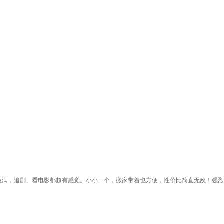
拉满，追剧、看电影都超有感觉。小小一个，搬家带着也方便，性价比简直无敌！强烈