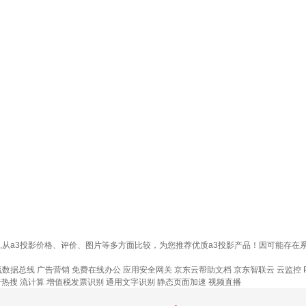
关资讯,从a3投影价格、评价、图片等多方面比较，为您推荐优质a3投影产品！因可能
流数据总线
广告营销
免费在线办公
应用安全网关
京东云帮助文档
京东智联云
云监控
告热搜
流计算
增值税发票识别
通用文字识别
静态页面加速
视频直播