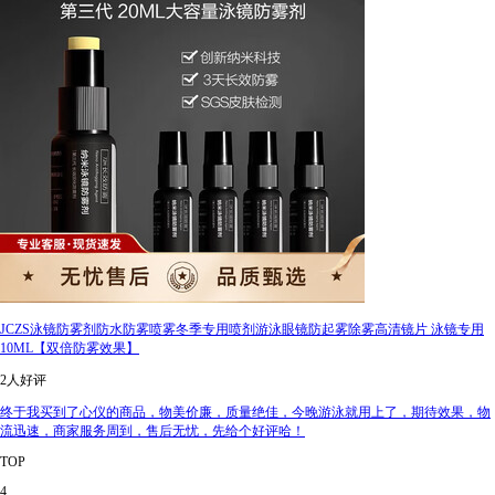
JCZS泳镜防雾剂防水防雾喷雾冬季专用喷剂游泳眼镜防起雾除雾高清镜片 泳镜专用
10ML【双倍防雾效果】
2人好评
终于我买到了心仪的商品，物美价廉，质量绝佳，今晚游泳就用上了，期待效果，物
流迅速，商家服务周到，售后无忧，先给个好评哈！
TOP
4