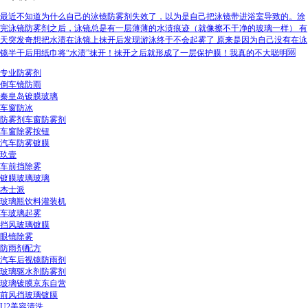
最近不知道为什么自己的泳镜防雾剂失效了，以为是自己把泳镜带进浴室导致的。涂
完泳镜防雾剂之后，泳镜总是有一层薄薄的水渍痕迹（就像擦不干净的玻璃一样） 有
天突发奇想把水渍在泳镜上抹开后发现游泳终于不会起雾了 原来是因为自己没有在泳
镜半干后用纸巾将“水渍”抹开！抹开之后就形成了一层保护膜！我真的不大聪明🆘
专业防雾剂
倒车镜防雨
秦皇岛镀膜玻璃
车窗防冰
防雾剂车窗防雾剂
车窗除雾按钮
汽车防雾镀膜
玖壹
车前挡除雾
镀膜玻璃玻璃
杰士派
玻璃瓶饮料灌装机
车玻璃起雾
挡风玻璃镀膜
眼镜除雾
防雨剂配方
汽车后视镜防雨剂
玻璃驱水剂防雾剂
玻璃镀膜京东自营
前风挡玻璃镀膜
U2美容清洗