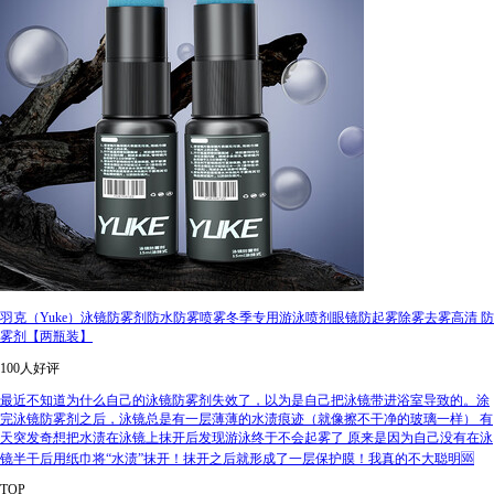
羽克（Yuke）泳镜防雾剂防水防雾喷雾冬季专用游泳喷剂眼镜防起雾除雾去雾高清 防
雾剂【两瓶装】
100人好评
最近不知道为什么自己的泳镜防雾剂失效了，以为是自己把泳镜带进浴室导致的。涂
完泳镜防雾剂之后，泳镜总是有一层薄薄的水渍痕迹（就像擦不干净的玻璃一样） 有
天突发奇想把水渍在泳镜上抹开后发现游泳终于不会起雾了 原来是因为自己没有在泳
镜半干后用纸巾将“水渍”抹开！抹开之后就形成了一层保护膜！我真的不大聪明🆘
TOP