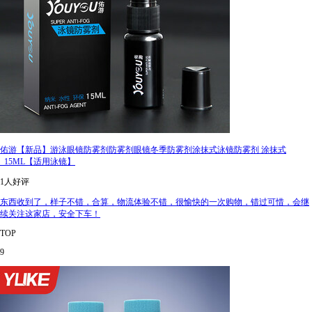
佑游【新品】游泳眼镜防雾剂防雾剂眼镜冬季防雾剂涂抹式泳镜防雾剂 涂抹式
_15ML【适用泳镜】
1人好评
东西收到了，样子不错，合算，物流体验不错，很愉快的一次购物，错过可惜，会继
续关注这家店，安全下车！
TOP
9