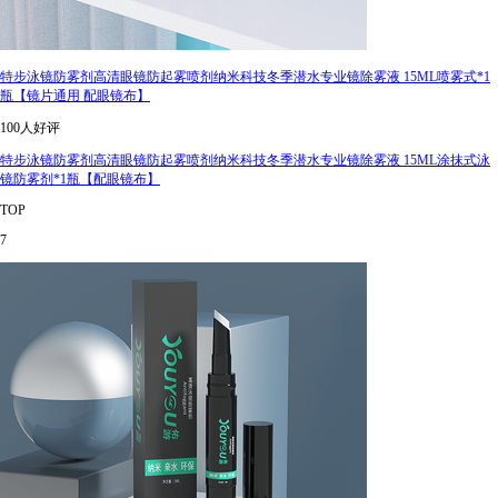
特步泳镜防雾剂高清眼镜防起雾喷剂纳米科技冬季潜水专业镜除雾液 15ML喷雾式*1
瓶【镜片通用 配眼镜布】
100人好评
特步泳镜防雾剂高清眼镜防起雾喷剂纳米科技冬季潜水专业镜除雾液 15ML涂抹式泳
镜防雾剂*1瓶【配眼镜布】
TOP
7