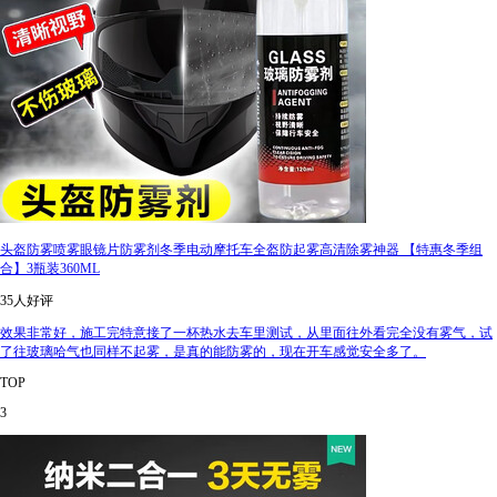
头盔防雾喷雾眼镜片防雾剂冬季电动摩托车全盔防起雾高清除雾神器 【特惠冬季组
合】3瓶装360ML
35人好评
效果非常好，施工完特意接了一杯热水去车里测试，从里面往外看完全没有雾气，试
了往玻璃哈气也同样不起雾，是真的能防雾的，现在开车感觉安全多了。
TOP
3