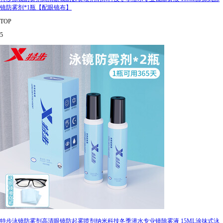
镜防雾剂*1瓶【配眼镜布】
TOP
5
特步泳镜防雾剂高清眼镜防起雾喷剂纳米科技冬季潜水专业镜除雾液 15ML涂抹式泳