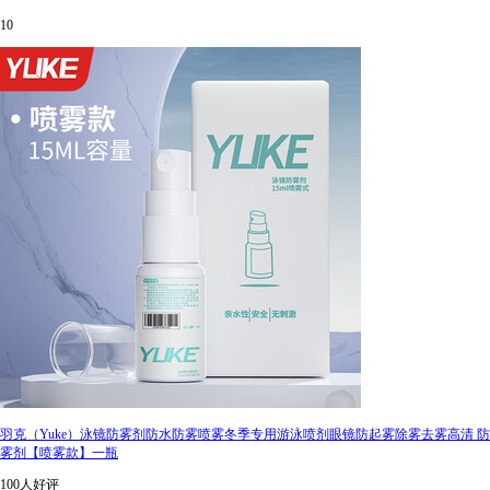
10
羽克（Yuke）泳镜防雾剂防水防雾喷雾冬季专用游泳喷剂眼镜防起雾除雾去雾高清 防
雾剂【喷雾款】一瓶
100人好评