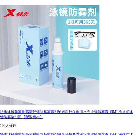
特步泳镜防雾剂高清眼镜防起雾喷剂纳米科技冬季潜水专业镜除雾液 15ML涂抹式泳
镜防雾剂*1瓶【配眼镜布】
100人好评
特步泳镜防雾剂高清眼镜防起雾喷剂纳米科技冬季潜水专业镜除雾液 15ML涂抹式泳