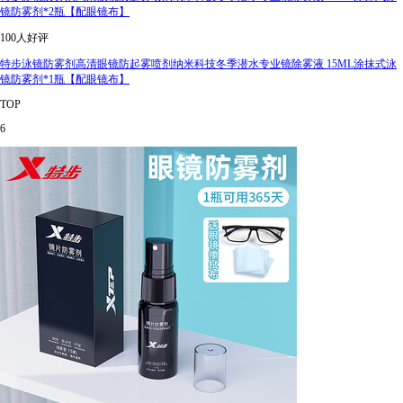
镜防雾剂*2瓶【配眼镜布】
100人好评
特步泳镜防雾剂高清眼镜防起雾喷剂纳米科技冬季潜水专业镜除雾液 15ML涂抹式泳
镜防雾剂*1瓶【配眼镜布】
TOP
6