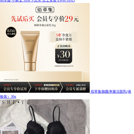
热水器 小厨宝 10升下出水 台上安装 EWH-10A5
佰草集御颜净澈洁面乳(体
验装）30g