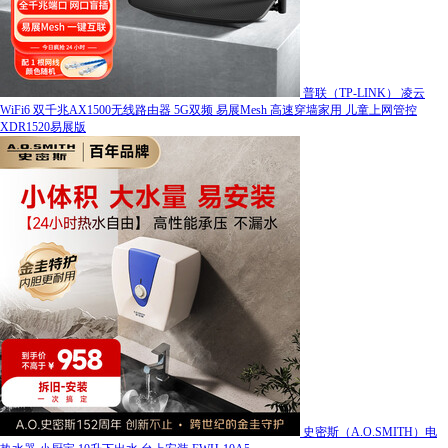
普联（TP-LINK） 凌云
WiFi6 双千兆AX1500无线路由器 5G双频 易展Mesh 高速穿墙家用 儿童上网管控
XDR1520易展版
史密斯（A.O.SMITH）电