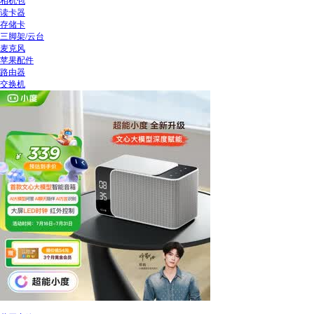
相机包
读卡器
存储卡
三脚架/云台
麦克风
苹果配件
路由器
交换机