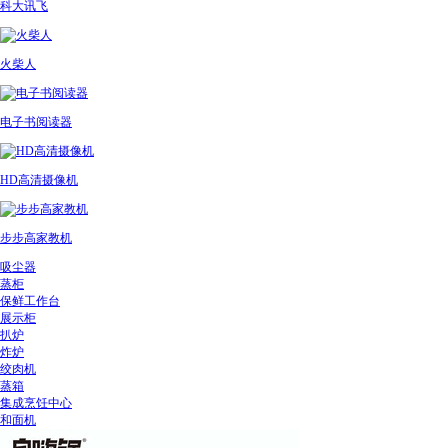
科大讯飞
火柴人
电子书阅读器
HD高清摄像机
步步高家教机
吸尘器
蒸柜
保鲜工作台
展示柜
扒炉
炸炉
绞肉机
蒸箱
集成烹饪中心
和面机