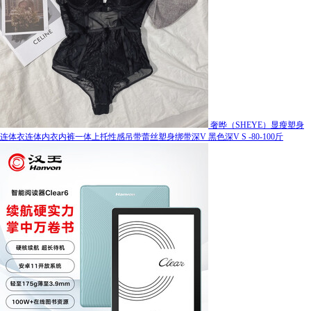
奢晔（SHEYE）显瘦塑身
连体衣连体内衣内裤一体上托性感吊带蕾丝塑身绑带深V 黑色深V S -80-100斤