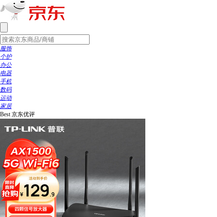
服饰
个护
办公
电器
手机
数码
运动
家居
Best
京东优评