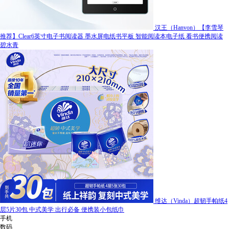
汉王（Hanvon）【李雪琴
推荐】Clear6英寸电子书阅读器 墨水屏电纸书平板 智能阅读本电子纸 看书便携阅读
碧水青
维达（Vinda）超韧手帕纸4
层5片30包 中式美学 出行必备 便携装小包纸巾
手机
数码