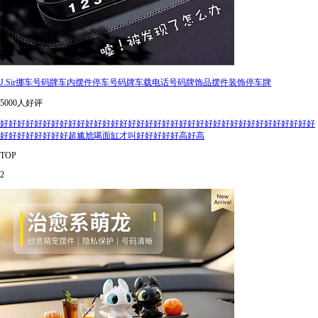
J.Sir挪车号码牌车内摆件停车号码牌车载电话号码牌饰品摆件装饰停车牌
5000人好评
好好好好好好好好好好好好好好好好好好好好好好好好好好好好好好好好好好好好好
好好好好好好好好超尴尬噶面缸才叫好好好好好高好高
TOP
2