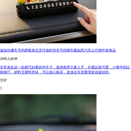
迪加伦挪车号码牌夜煞无牙仔临时停车号码牌车载创意汽车公仔摆件装饰品
2000人好评
非常喜欢这一款精巧好看的停车卡，值得推荐大家入手，外观比较可爱，小摆件耶比
较精巧，材料无塑料意味，可以放心购买，盘放在车里整理来说挺好的.
TOP
3