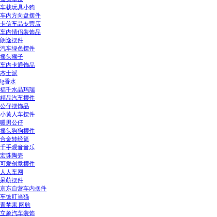
车载玩具小狗
车内方向盘摆件
卡信车品专营店
车内情侣装饰品
朗逸摆件
汽车绿色摆件
摇头猴子
车内卡通饰品
杰士派
lg香水
福千水晶玛瑙
精品汽车摆件
公仔摆饰品
小黄人车摆件
暖男公仔
摇头狗狗摆件
合金转经筒
千手观音音乐
宏珠陶瓷
可爱创意摆件
人人车网
呆萌摆件
京东自营车内摆件
车饰叮当猫
青苹果 网购
立象汽车装饰