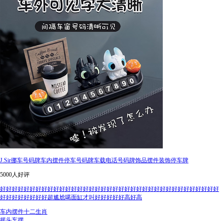
J.Sir挪车号码牌车内摆件停车号码牌车载电话号码牌饰品摆件装饰停车牌
5000人好评
好好好好好好好好好好好好好好好好好好好好好好好好好好好好好好好好好好好好好
好好好好好好好好超尴尬噶面缸才叫好好好好好高好高
车内摆件十二生肖
摇头车摆