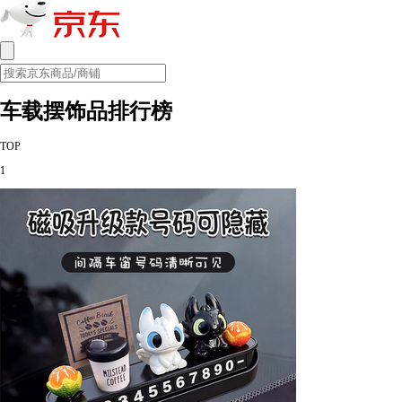
车载摆饰品排行榜
TOP
1