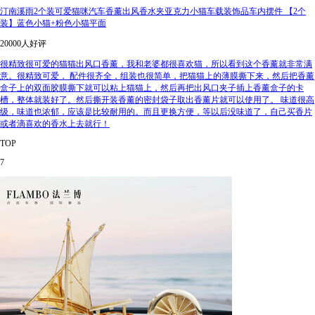
汀南溪雨2个装可爱猫咪汽车香薰出风香水夹亚克力小猫车载装饰品车内摆件 【2个
装】蓝色小猫+粉色小猫平面
20000人好评
很精致很可爱的猫猫出风口香薰，我和老婆都很喜欢猫，所以看到这个香薰就非常满
意。很精致可爱， 配件很齐全，组装也很简单，把猫猫上的薄膜撕下来，然后把香薰
盒子上的双面胶膜撕下就可以粘上猫猫上，然后再把出风口夹子插上香薰盒子的卡
槽，整体就装好了。然后撕开装香薰的密封袋子取出香薰片就可以使用了。 味道很高
级，味道也浓郁，应该是比较耐用的。而且更换方便，等以后没味道了，自己买香片
或者滴喜欢的香水上去就行！
TOP
7