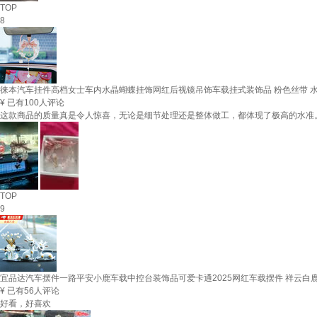
TOP
8
徕本汽车挂件高档女士车内水晶蝴蝶挂饰网红后视镜吊饰车载挂式装饰品 粉色丝带 
¥
已有100人评论
这款商品的质量真是令人惊喜，无论是细节处理还是整体做工，都体现了极高的水准
TOP
9
宜品达汽车摆件一路平安小鹿车载中控台装饰品可爱卡通2025网红车载摆件 祥云白
¥
已有56人评论
好看，好喜欢