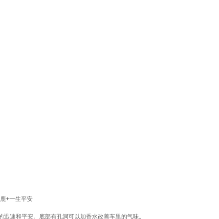
鹿+一生平安
的迅速和平安。底部有孔洞可以加香水改善车里的气味。