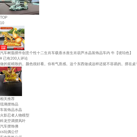
TOP
10
汽车树脂摆件创意个性十二生肖车载香水座生肖葫芦水晶装饰品车内 牛【琥珀色】
¥
已有200人评论
做的挺精致的。颜色很好看。你有气质感。这个东西做成这样还挺不容易的。摆在桌
相关推荐
琉璃摆饰品
车装饰品水晶
火影忍者人物模型
科龙空调摆风叶
汽车摆饰佛
cs玩偶公仔