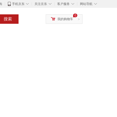
◇
◇
◇
◇
购
手机京东
关注京东
客户服务
网站导航
0
搜索
我的购物车
>