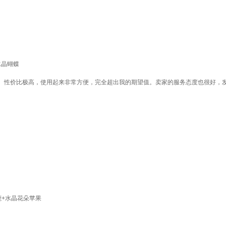
水晶蝴蝶
。性价比极高，使用起来非常方便，完全超出我的期望值。卖家的服务态度也很好，
鹿+水晶花朵苹果