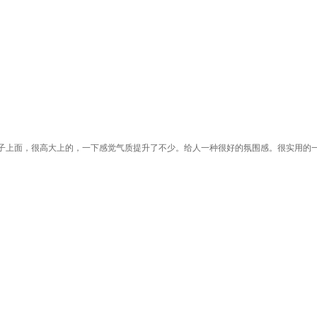
子上面，很高大上的，一下感觉气质提升了不少。给人一种很好的氛围感。很实用的一