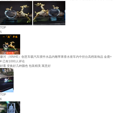
TOP
5
馨河（XINHE）创意车载汽车摆件水晶内雕苹果香水座车内中控台高档装饰品 金鹿
¥
已有1000人评论
好看 变换好几种颜色 包装精美 寓意好
TOP
6