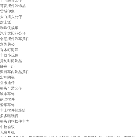
车内装饰公仔
可爱摆件装饰品
雪域印象
大白摇头公仔
杰士派
蜘蛛侠战车
汽车太阳花公仔
创意摆件汽车摆件
彩陶关公
香木町海洋
车载小玩偶
捷豹时尚饰品
绑在一起
派爵车内饰品摆件
宏珠陶瓷
公卡通仔
摇头可爱公仔
诚丰车饰
胡巴摆件
爱车车饰
车上摆件转经筒
多多猴玩偶
摇头狗狗摆件车内
中控会议
无痕耳机