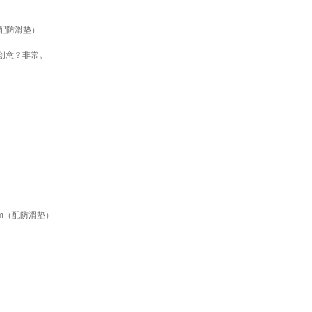
(配防滑垫）
创意？非常。
m（配防滑垫）