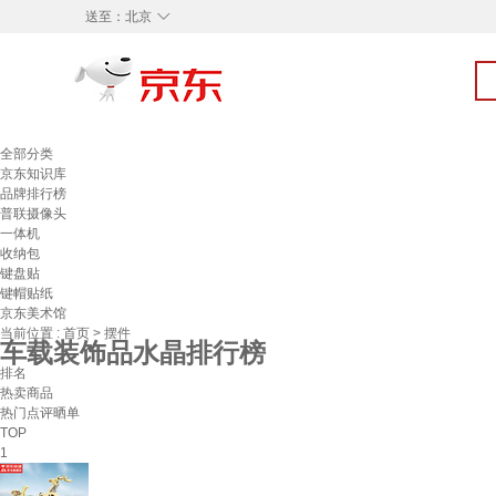
◇
送至：
北京
全部分类
京东知识库
品牌排行榜
普联摄像头
一体机
收纳包
键盘贴
键帽贴纸
京东美术馆
当前位置 :
首页
>
摆件
车载装饰品水晶排行榜
排名
热卖商品
热门点评晒单
TOP
1