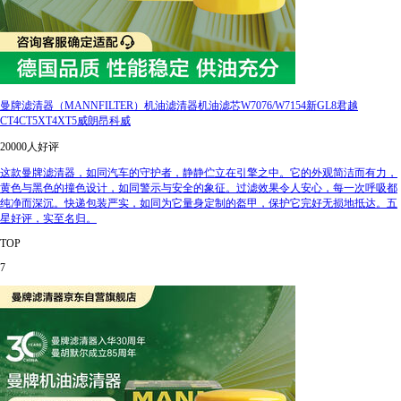
曼牌滤清器（MANNFILTER）机油滤清器机油滤芯W7076/W7154新GL8君越
CT4CT5XT4XT5威朗昂科威
20000人好评
这款曼牌滤清器，如同汽车的守护者，静静伫立在引擎之中。它的外观简洁而有力，
黄色与黑色的撞色设计，如同警示与安全的象征。过滤效果令人安心，每一次呼吸都
纯净而深沉。快递包装严实，如同为它量身定制的盔甲，保护它完好无损地抵达。五
星好评，实至名归。
TOP
7