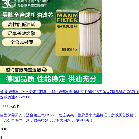
曼牌滤清器（MANNFILTER）机油滤清器机油滤芯HU6013Z高尔夫7探岳途岳CC蔚揽
速派奥迪A3A6Q3
10000人好评
自己保养买的，适合第三代EA888，便宜实惠，曼牌是个大品牌吧，所以买它没错，
一万公里保养一次，效果很好，没啥大问题，值得购买！
TOP
4