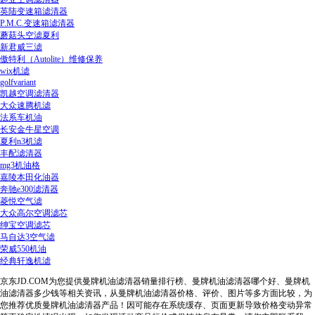
英陆变速箱滤清器
P.M.C.变速箱滤清器
蘑菇头空滤夏利
新君威三滤
傲特利（Autolite）维修保养
wix机滤
golfvariant
凯越空调滤清器
大众速腾机滤
法系车机油
长安金牛星空调
夏利n3机滤
丰配滤清器
mg3机油格
嘉陵本田化油器
奔驰e300滤清器
菱悦空气滤
大众高尔空调滤芯
绅宝空调滤芯
马自达3空气滤
荣威550机油
经典轩逸机滤
京东JD.COM为您提供曼牌机油滤清器销量排行榜、曼牌机油滤清器哪个好、曼牌机
油滤清器多少钱等相关资讯，从曼牌机油滤清器价格、评价、图片等多方面比较，为
您推荐优质曼牌机油滤清器产品！因可能存在系统缓存、页面更新导致价格变动异常