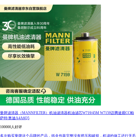
曼牌滤清器（MANNFILTER）机油滤清器机油滤芯W719/45M W7159迈腾途观CC帕
萨特/奥迪A4A6Q5
100000人好评
多次购买曼牌这个品牌的产品，纸盒包装完整没有挤压和破损，机滤的做工还行无毛