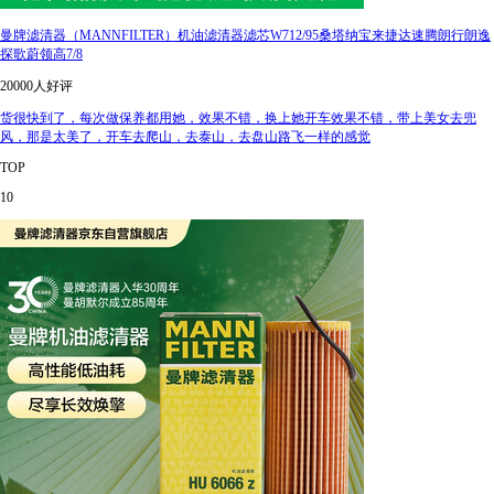
曼牌滤清器（MANNFILTER）机油滤清器滤芯W712/95桑塔纳宝来捷达速腾朗行朗逸
探歌蔚领高7/8
20000人好评
货很快到了，每次做保养都用她，效果不错，换上她开车效果不错，带上美女去兜
风，那是太美了，开车去爬山，去泰山，去盘山路飞一样的感觉
TOP
10