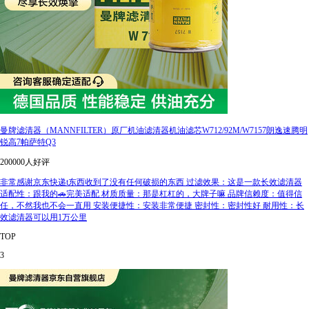
曼牌滤清器（MANNFILTER）原厂机油滤清器机油滤芯W712/92M/W7157朗逸速腾明
锐高7帕萨特Q3
200000人好评
非常感谢京东快递t东西收到了没有任何破损的东西 过滤效果：这是一款长效滤清器
适配性：跟我的🚗完美适配 材质质量：那是杠杠的，大牌子嘛 品牌信赖度：值得信
任，不然我也不会一直用 安装便捷性：安装非常便捷 密封性：密封性好 耐用性：长
效滤清器可以用1万公里
TOP
3