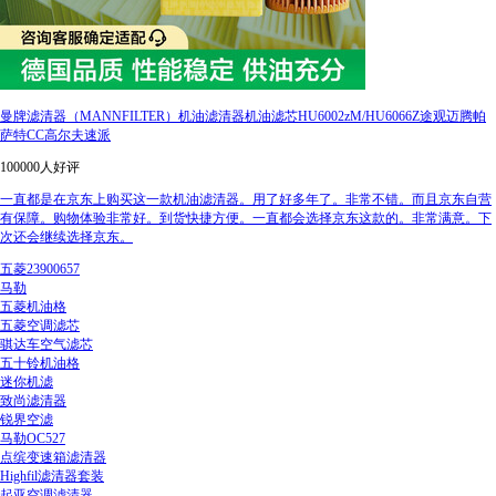
曼牌滤清器（MANNFILTER）机油滤清器机油滤芯HU6002zM/HU6066Z途观迈腾帕
萨特CC高尔夫速派
100000人好评
一直都是在京东上购买这一款机油滤清器。用了好多年了。非常不错。而且京东自营
有保障。购物体验非常好。到货快捷方便。一直都会选择京东这款的。非常满意。下
次还会继续选择京东。
五菱23900657
马勒
五菱机油格
五菱空调滤芯
骐达车空气滤芯
五十铃机油格
迷你机滤
致尚滤清器
锐界空滤
马勒OC527
点缤变速箱滤清器
Highfil滤清器套装
起亚空调滤清器