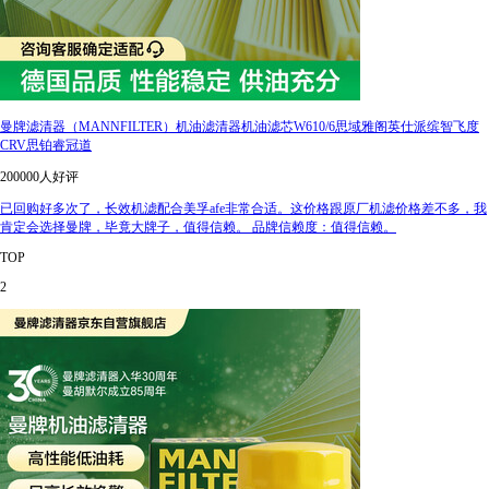
曼牌滤清器（MANNFILTER）机油滤清器机油滤芯W610/6思域雅阁英仕派缤智飞度
CRV思铂睿冠道
200000人好评
已回购好多次了，长效机滤配合美孚afe非常合适。这价格跟原厂机滤价格差不多，我
肯定会选择曼牌，毕竟大牌子，值得信赖。 品牌信赖度：值得信赖。
TOP
2