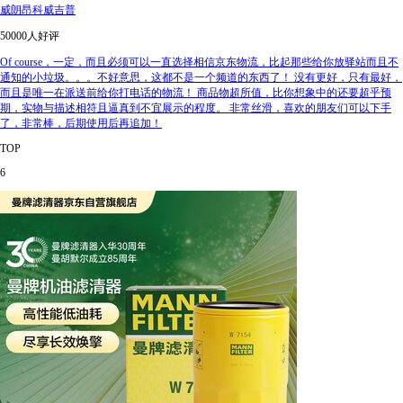
威朗昂科威吉普
50000人好评
Of course，一定，而且必须可以一直选择相信京东物流，比起那些给你放驿站而且不
通知的小垃圾。。。不好意思，这都不是一个频道的东西了！ 没有更好，只有最好，
而且是唯一在派送前给你打电话的物流！ 商品物超所值，比你想象中的还要超乎预
期，实物与描述相符且逼真到不宜展示的程度。 非常丝滑，喜欢的朋友们可以下手
了，非常棒，后期使用后再追加！
TOP
6