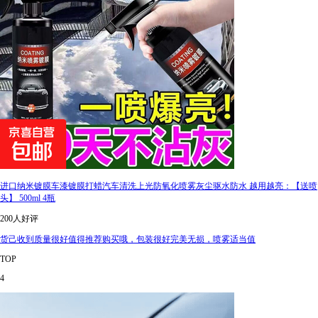
进口纳米镀膜车漆镀膜打蜡汽车清洗上光防氧化喷雾灰尘驱水防水 越用越亮：【送喷
头】 500ml 4瓶
200人好评
货己收到质量很好值得推荐购买哦，包装很好完美无损，喷雾适当值
TOP
4