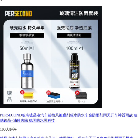
5
PERSECOND玻璃镀晶液汽车前挡风镀膜剂驱水防水车窗防雨剂雨天开车神器雨敌 玻
璃镀晶+油膜去除 德国防水黑科技
100人好评