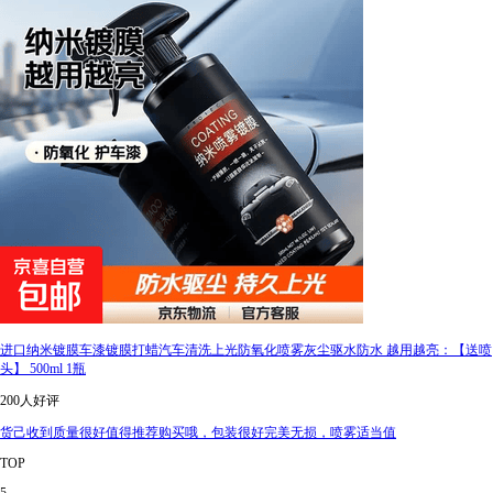
进口纳米镀膜车漆镀膜打蜡汽车清洗上光防氧化喷雾灰尘驱水防水 越用越亮：【送喷
头】 500ml 1瓶
200人好评
货己收到质量很好值得推荐购买哦，包装很好完美无损，喷雾适当值
TOP