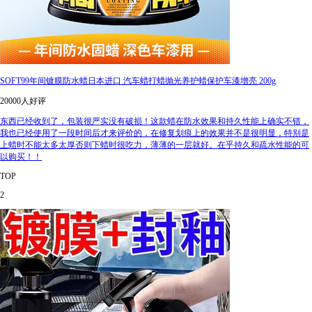
SOFT99年间镀膜防水蜡日本进口 汽车蜡打蜡抛光养护蜡保护车漆增亮 200g
20000人好评
东西已经收到了，包装很严实没有破损！这款蜡在防水效果和持久性能上确实不错，
我也已经使用了一段时间后才来评价的，在修复划痕上的效果并不是很明显，特别是
上蜡时不能太多太厚否则下蜡时很吃力，薄薄的一层就好。在乎持久和疏水性能的可
以购买！！
TOP
2