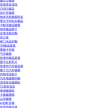
威尔士镀膜
雷朋美容清洗
CHIEF镀晶
自行车镀膜
纳米无机镀膜排名
维尔卡特钻石镀晶
卡帕克镀晶镀膜
纳米镀晶牌子
史维克斯封釉
杰士派
移门水晶封釉
3M镀晶套装
赛丽卡车蜡
气车镀膜
快美特镀晶原液
爱卡仕刹车片
快美特汽车镀晶液
量子力汽车镀膜
内饰清洗刷子
汽车电镀膜钨钢
浸渍提拉镀膜机
TZ美容清洗
卷绕镀膜机
卡盾镀膜蜡
山东镀膜
lg光驱 价格
快美特镀晶液