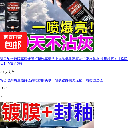
进口纳米镀膜车漆镀膜打蜡汽车清洗上光防氧化喷雾灰尘驱水防水 越用越亮：【送喷
头】 500ml 2瓶
200人好评
货己收到质量很好值得推荐购买哦，包装很好完美无损，喷雾适当值
TOP
3