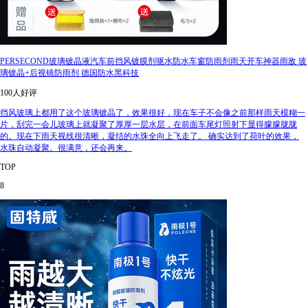
PERSECOND玻璃镀晶液汽车前挡风镀膜剂驱水防水车窗防雨剂雨天开车神器雨敌 玻
璃镀晶+后视镜防雨剂 德国防水黑科技
100人好评
挡风玻璃上都用了这个玻璃镀晶了，效果很好，现在车子不会像之前那样雨天模糊一
片，刮完一会儿玻璃上就凝聚了厚厚一层水层，在前面车尾灯照射下显得朦朦胧胧
的。现在下雨天视线很清晰，凝结的水珠全向上飞走了。 确实达到了荷叶的效果，
水珠自动凝聚。很满意，还会再来。
TOP
8