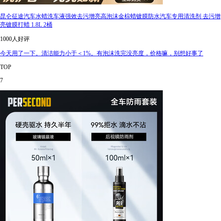
昆仑征途汽车水蜡洗车液强效去污增亮高泡沫金棕蜡镀膜防水汽车专用清洗剂 去污增
亮镀膜打蜡 1.8L 2桶
1000人好评
今天用了一下。清洁能力小于＜1%。有泡沫洗完没亮度，价格嘛，别想好事了
TOP
7