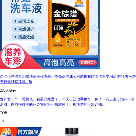
昆仑征途汽车水蜡洗车液强力去污增亮高泡沫金棕蜡镀膜防水汽车专用清洗剂 去污增
亮镀膜打蜡 3.6L 4瓶
200人好评
发到货，乍一看颜色、包装已经爱了。今天自己动手擦车，倒了一点进去，泡沫丰富
润滑，以前很难洗的污染物轻轻一擦就掉了。很满意的一次购物。
TOP
10