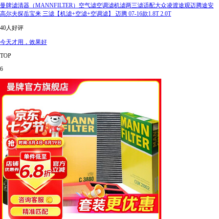
曼牌滤清器（MANNFILTER）空气滤空调滤机滤两三滤适配大众凌渡途观迈腾途安
高尔夫探岳宝来 三滤【机滤+空滤+空调滤】 迈腾 07-16款1.8T 2.0T
40人好评
今天才用，效果好
TOP
6