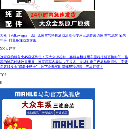
大众（Volkswagen）原厂原装空气格机油滤清器4S专用三滤套装适用 空气滤芯 宝来
年份+排量备注或发客服
500人好评
这家店的服务比4S店还到位！买大众滤芯时，客服会根据用车里程提醒更换时间，推
荐的滤芯过滤效果明显，换完后车内异味少了很多。发货时带了产品检测报告，安装
后客服发来“保养小贴士”，连下次购买时间都帮我记着，五星好评！
TOP
8