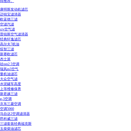
得推荐。
康明斯发动机滤芯
迈锐宝滤清器
欧蓝德三滤
空滤汽滤
crv空气滤
普锐斯空气滤清器
经典轩逸滤芯
高尔夫7机油
缤智三滤
新赛欧滤芯
杰士派
祛pm2.5空调
瑞风m3空气
曼机油滤芯
大众空气滤
水泥罐车高度
上等维修保养
新君越三滤
g-3空调
京东三菱空调
空调5060
马自达2空调滤清器
昂科威三滤
三滤套装经典福克斯
玉柴柴油滤芯