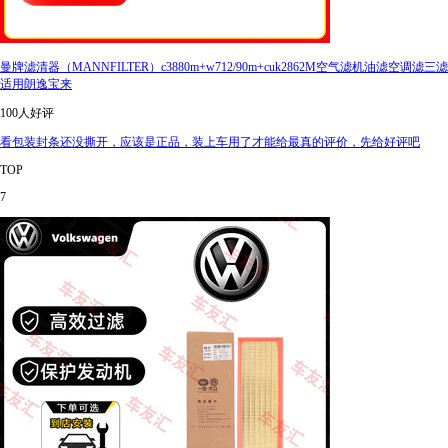
曼牌滤清器（MANNFILTER）c3880m+w712/90m+cuk2862M空气滤机油滤空调滤三滤
适用朗逸宝来
100人好评
看包装封条还没撕开，应该是正品，装上车用了才能给最真的评价，先给好评吧
TOP
7