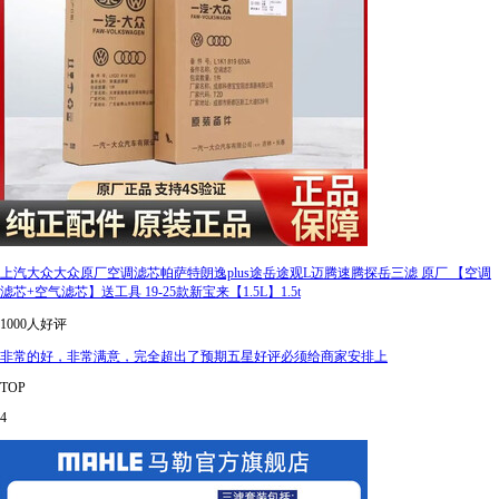
上汽大众大众原厂空调滤芯帕萨特朗逸plus途岳途观L迈腾速腾探岳三滤 原厂 【空调
滤芯+空气滤芯】送工具 19-25款新宝来【1.5L】1.5t
1000人好评
非常的好，非常满意，完全超出了预期五星好评必须给商家安排上
TOP
4