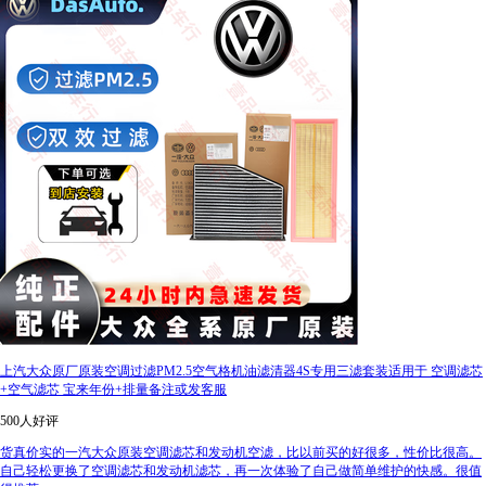
上汽大众原厂原装空调过滤PM2.5空气格机油滤清器4S专用三滤套装适用于 空调滤芯
+空气滤芯 宝来年份+排量备注或发客服
500人好评
货真价实的一汽大众原装空调滤芯和发动机空滤，比以前买的好很多，性价比很高。
自己轻松更换了空调滤芯和发动机滤芯，再一次体验了自己做简单维护的快感。很值