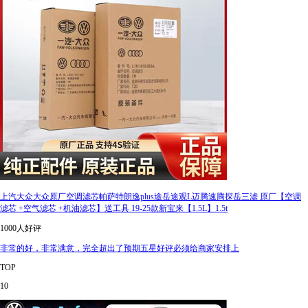
上汽大众大众原厂空调滤芯帕萨特朗逸plus途岳途观L迈腾速腾探岳三滤 原厂【空调
滤芯 +空气滤芯 +机油滤芯】送工具 19-25款新宝来【1.5L】1.5t
1000人好评
非常的好，非常满意，完全超出了预期五星好评必须给商家安排上
TOP
10