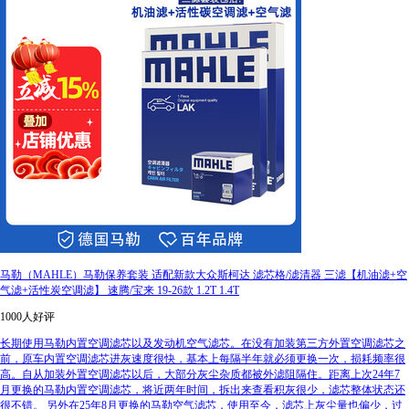
马勒（MAHLE）马勒保养套装 适配新款大众斯柯达 滤芯格/滤清器 三滤【机油滤+空
气滤+活性炭空调滤】 速腾/宝来 19-26款 1.2T 1.4T
1000人好评
长期使用马勒内置空调滤芯以及发动机空气滤芯。在没有加装第三方外置空调滤芯之
前，原车内置空调滤芯进灰速度很快，基本上每隔半年就必须更换一次，损耗频率很
高。自从加装外置空调滤芯以后，大部分灰尘杂质都被外滤阻隔住。距离上次24年7
月更换的马勒内置空调滤芯，将近两年时间，拆出来查看积灰很少，滤芯整体状态还
很不错。 另外在25年8月更换的马勒空气滤芯，使用至今，滤芯上灰尘量也偏少，过