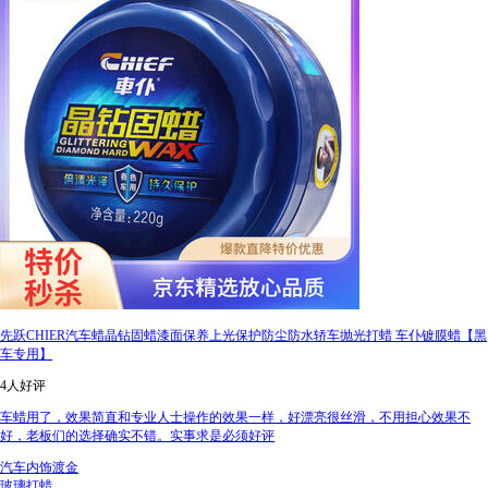
先跃CHIER汽车蜡晶钻固蜡漆面保养上光保护防尘防水轿车抛光打蜡 车仆镀膜蜡【黑
车专用】
4人好评
车蜡用了，效果简直和专业人士操作的效果一样，好漂亮很丝滑，不用担心效果不
好，老板们的选择确实不错。实事求是必须好评
汽车内饰渡金
玻璃打蜡