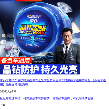
車仆车蜡汽车养护蜡漆面保养上光防尘防水固体车蜡黑白车通用防氧化 【各色车通
用】晶钻固蜡+圆海绵
10000人好评
这款车蜡还不错，打完还是不叫好擦的，打完蜡车漆亮，有点淡淡的香味，
TOP