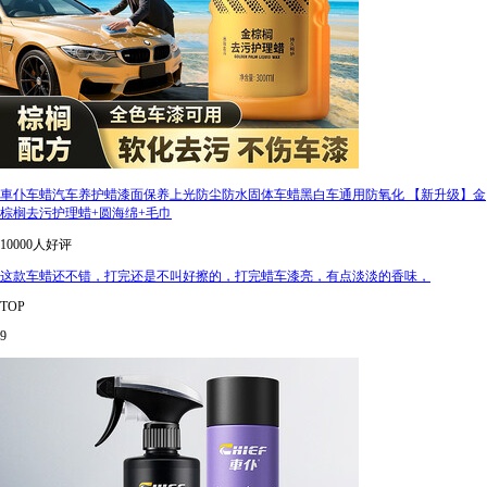
車仆车蜡汽车养护蜡漆面保养上光防尘防水固体车蜡黑白车通用防氧化 【新升级】金
棕榈去污护理蜡+圆海绵+毛巾
10000人好评
这款车蜡还不错，打完还是不叫好擦的，打完蜡车漆亮，有点淡淡的香味，
TOP
9