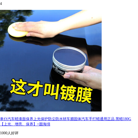
4
車仆汽车蜡漆面保养上光保护防尘防水轿车腊固体汽车手打蜡通用正品 黑蜡180G
【上光、增亮、保养】+圆海绵
1000人好评