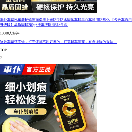
車仆车蜡汽车养护蜡漆面保养上光防尘防水固体车蜡黑白车通用防氧化 【各色车通用
升级版】晶盾固蜡200g+洗车液圆海绵+毛巾
10000人好评
这款车蜡还不错，打完还是不叫好擦的，打完蜡车漆亮，有点淡淡的香味，
TOP
7