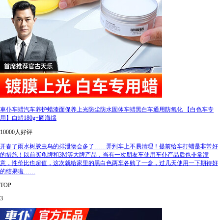
車仆车蜡汽车养护蜡漆面保养上光防尘防水固体车蜡黑白车通用防氧化 【白色车专
用】白蜡180g+圆海绵
10000人好评
开春了雨水树胶虫鸟的排泄物会多了……弄到车上不易清理！提前给车打蜡是非常好
的措施！以前买龟牌和3M等大牌产品，当有一次朋友车使用车仆产品后也非常满
意，性价比也超值，这次就给家里的黑白色两车各购了一盒，过几天使用一下期待好
的结果啦……
TOP
3