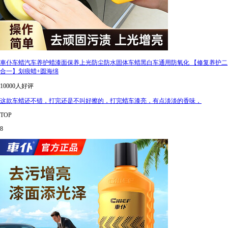
車仆车蜡汽车养护蜡漆面保养上光防尘防水固体车蜡黑白车通用防氧化 【修复养护二
合一】划痕蜡+圆海绵
10000人好评
这款车蜡还不错，打完还是不叫好擦的，打完蜡车漆亮，有点淡淡的香味，
TOP
8