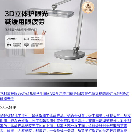
飞利浦护眼台灯A5儿童学生国AA级学习专用宿舍led高显色防近视阅读灯 A5护眼灯
触摸开关
500人好评
护眼灯我挑了很久，最终选择了这款产品。铝合金材质，做工精细，外观大气，结实
耐用。银灰色好看。照度实际实用中完全可以满足需求，亮度自动调节很好，对比别
家的，这款产品感应亮度的在上面，别家大部分在下面，这样设计对光线调节更真
实。辅光，入座感应，都很好，一分价钱一分货，给孩子打造好的学习环境很重要。