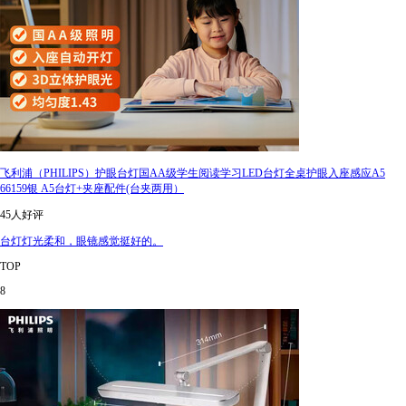
飞利浦（PHILIPS）护眼台灯国AA级学生阅读学习LED台灯全桌护眼入座感应A5
66159银 A5台灯+夹座配件(台夹两用）
45人好评
台灯灯光柔和，眼镜感觉挺好的。
TOP
8