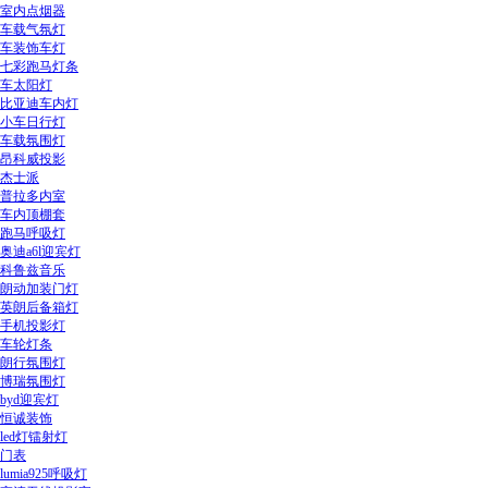
室内点烟器
车载气氛灯
车装饰车灯
七彩跑马灯条
车太阳灯
比亚迪车内灯
小车日行灯
车载氛围灯
昂科威投影
杰士派
普拉多内室
车内顶棚套
跑马呼吸灯
奥迪a6l迎宾灯
科鲁兹音乐
朗动加装门灯
英朗后备箱灯
手机投影灯
车轮灯条
朗行氛围灯
博瑞氛围灯
byd迎宾灯
恒诚装饰
led灯镭射灯
门表
lumia925呼吸灯