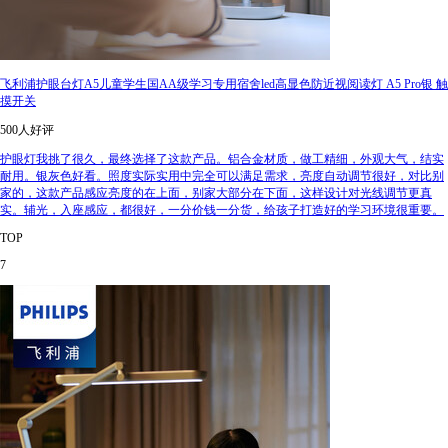
飞利浦护眼台灯A5儿童学生国AA级学习专用宿舍led高显色防近视阅读灯 A5 Pro银 触
摸开关
500人好评
护眼灯我挑了很久，最终选择了这款产品。铝合金材质，做工精细，外观大气，结实
耐用。银灰色好看。照度实际实用中完全可以满足需求，亮度自动调节很好，对比别
家的，这款产品感应亮度的在上面，别家大部分在下面，这样设计对光线调节更真
实。辅光，入座感应，都很好，一分价钱一分货，给孩子打造好的学习环境很重要。
TOP
7