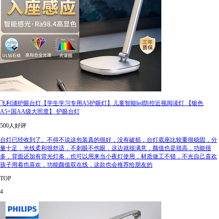
飞利浦护眼台灯【学生学习专用A5护眼灯】儿童智能led防控近视阅读灯 【银色
A5+国AA级大照度】 护眼台灯
500人好评
台灯已经收到了。不得不说这包装真的很好，没有破损，台灯底座比较重很稳固，分
量十足，光线柔和很舒适，不刺眼不伤眼，这边就很满意，颜值也是很高，功能很
多，背面还加有背光灯条，也可以用来当小夜灯使用，材质做工不错，不光自己喜欢
孩子用着也喜欢，功能颜值双在线，这款也会推荐给朋友的
TOP
4