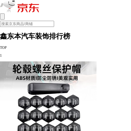
鑫东本汽车装饰排行榜
TOP
1