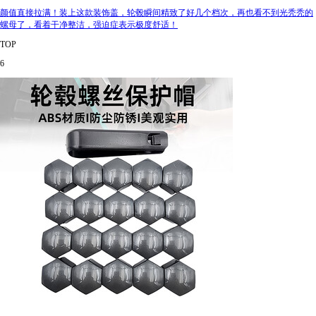
颜值直接拉满！装上这款装饰盖，轮毂瞬间精致了好几个档次，再也看不到光秃秃的
螺母了，看着干净整洁，强迫症表示极度舒适！
TOP
6