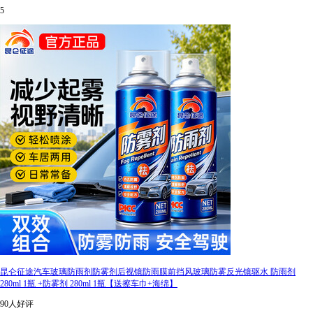
5
昆仑征途汽车玻璃防雨剂防雾剂后视镜防雨膜前挡风玻璃防雾反光镜驱水 防雨剂
280ml 1瓶 +防雾剂 280ml 1瓶【送擦车巾+海绵】
90人好评