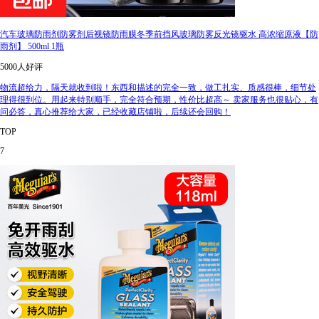
汽车玻璃防雨剂防雾剂后视镜防雨膜冬季前挡风玻璃防雾反光镜驱水 高浓缩原液【防
雨剂】 500ml 1瓶
5000人好评
物流超给力，隔天就收到啦！东西和描述的完全一致，做工扎实、质感很棒，细节处
理得很到位。用起来特别顺手，完全符合预期，性价比超高～ 卖家服务也很贴心，有
问必答，真心推荐给大家，已经收藏店铺啦，后续还会回购！
TOP
7