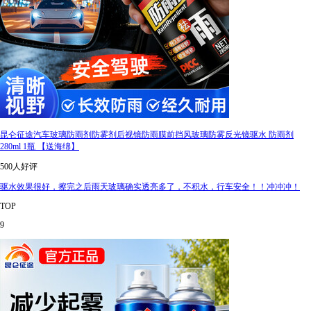
昆仑征途汽车玻璃防雨剂防雾剂后视镜防雨膜前挡风玻璃防雾反光镜驱水 防雨剂
280ml 1瓶 【送海绵】
500人好评
驱水效果很好，擦完之后雨天玻璃确实透亮多了，不积水，行车安全！！冲冲冲！
TOP
9