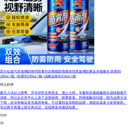
昆仑征途汽车玻璃防雨剂防雾剂后视镜防雨膜前挡风玻璃防雾反光镜驱水 防雨剂
280ml 1瓶 +防雾剂280ml 1瓶+油膜去除剂450ml 1瓶
90人好评
夏天入伏赶上雨季，开车经常在雨里走，遇上大雨，车窗和后视镜被雨水浇得都看不
清路，所以从京东平台上选了这套除雨、除雾套装，想彻底解决问题，因为这两天没
下雨，还没有验证是否真的有效。不过看到这东西的品牌，感觉应该多少是有效的。
等过两天再遇上雨天再试试，后续再发布测试结果。
TOP
10