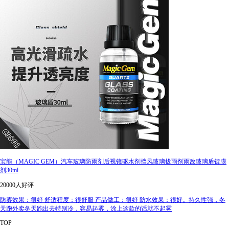
宝能（MAGIC GEM）汽车玻璃防雨剂后视镜驱水剂挡风玻璃拔雨剂雨敌玻璃盾镀膜
剂30ml
20000人好评
防雾效果：很好 舒适程度：很舒服 产品做工：很好 防水效果：很好。持久性强，冬
天跑外卖冬天跑出去特别冷，容易起雾，涂上这款的话就不起雾
TOP