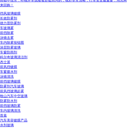
雨都不挂水，昨晚开车我看着还挺高兴的，视野非常清晰，行车安全最重要，用完再
来回购！
挡风玻璃镀膜
长效防雾剂
德力普防雾剂
车玻璃雾
前挡除雾
泳镜去雾
车内除雾按钮图
涂层防雾玻璃
车窗防雨剂
科尔奇玻璃清洁剂
杰士派
前风挡镀膜
车窗拨水剂
泳镜清洗
前挡玻璃镀膜
防雾剂汽车玻璃
前风挡玻璃起雾
牧山汽车中空玻璃
防雾防水剂
前挡玻璃防雾
车内玻璃清洗
首嘉
汽车美容镀膜产品
水剂玻璃