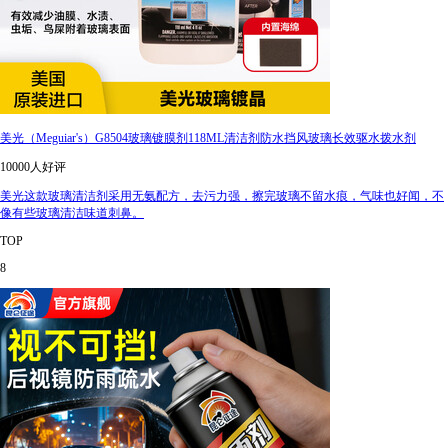
美光（Meguiar's）G8504玻璃镀膜剂118ML清洁剂防水挡风玻璃长效驱水拨水剂
10000人好评
美光这款玻璃清洁剂采用无氨配方，去污力强，擦完玻璃不留水痕，气味也好闻，不
像有些玻璃清洁味道刺鼻。
TOP
8