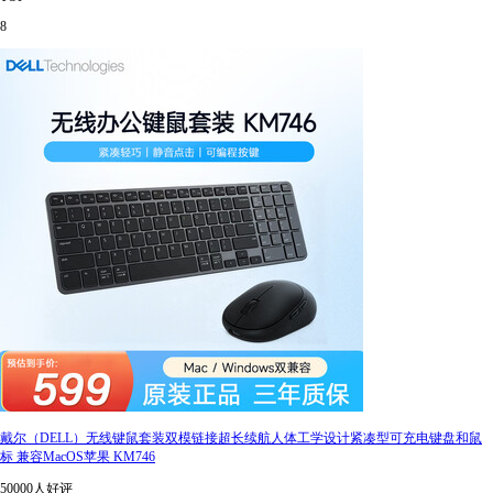
8
戴尔（DELL）无线键鼠套装双模链接超长续航人体工学设计紧凑型可充电键盘和鼠
标 兼容MacOS苹果 KM746
50000人好评