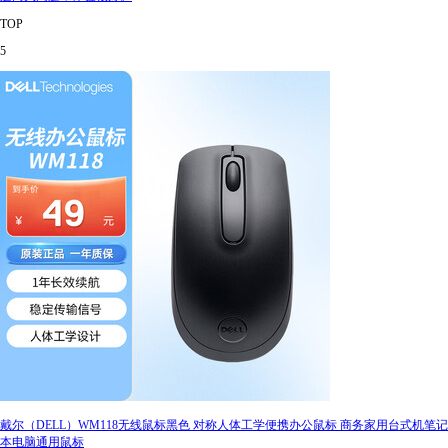
TOP
5
戴尔（DELL）WM118无线鼠标黑色 对称人体工学便携办公鼠标 商务家用台式机笔记
本电脑通用鼠标