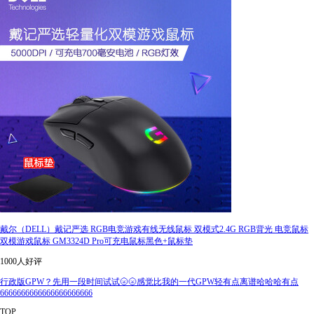
戴尔（DELL）戴记严选 RGB电竞游戏有线无线鼠标 双模式2.4G RGB背光 电竞鼠标
双模游戏鼠标 GM3324D Pro可充电鼠标黑色+鼠标垫
1000人好评
行政版GPW？先用一段时间试试🌝🌝感觉比我的一代GPW轻有点离谱哈哈哈有点
6666666666666666666666
TOP