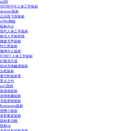
m280
SENBOWE人体工学鼠标
designer鼠标
正品双飞燕鼠标
g500s脚贴
鼠标办公
现代人体工学鼠标
牧马人手标价钱
微森无声鼠标
特兰恩鼠标
微绅办公鼠标
FOREV人体工学鼠标
幻狼演示器
炫动无线触摸鼠标
台机鼠标
曼巴蛇鼠标笔
零点之约
za12鼠标
鼠游戏鼠标
游戏电脑鼠标
无线雷柏鼠标
Kensington鼠标
便携小鼠标
多彩垂直鼠标
鼠标多功能
鼠标rat
无线鼠标包邮充电