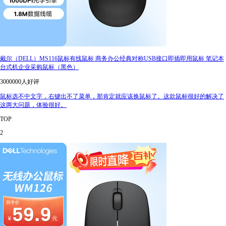
戴尔（DELL）MS116鼠标有线鼠标 商务办公经典对称USB接口即插即用鼠标 笔记本
台式机企业采购鼠标（黑色）
3000000人好评
鼠标选不中文字，右键出不了菜单，那肯定就应该换鼠标了。这款鼠标很好的解决了
这两大问题，体验很好。
TOP
2