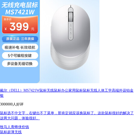
戴尔（DELL）MS7421W鼠标无线鼠标办公家用鼠标鼠标无线人体工学高端外设铂金
银
3000000人好评
鼠标选不中文字，右键出不了菜单，那肯定就应该换鼠标了。这款鼠标很好的解决了
这两大问题，体验很好。
牧马人青蜂侠价钱
鼠标超薄无线