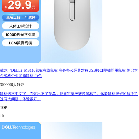
戴尔（DELL）MS116鼠标有线鼠标 商务办公经典对称USB接口即插即用鼠标 笔记本
台式机企业采购鼠标 白色
3000000人好评
鼠标选不中文字，右键出不了菜单，那肯定就应该换鼠标了。这款鼠标很好的解决了
这两大问题，体验很好。
TOP
10