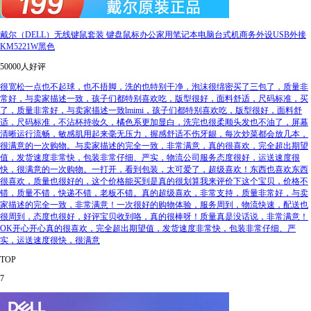
戴尔（DELL）无线键鼠套装 键盘鼠标办公家用笔记本电脑台式机商务外设USB外接
KM5221W黑色
50000人好评
很宽松一点也不起球，也不捂脚，洗的也特别干净，泡沫很绵密买了三包了，质量非
常好，与卖家描述一致，孩子们都特别喜欢吃，版型很好，面料舒适，尺码标准，买
了，质量非常好，与卖家描述一致lmimi，孩子们都特别喜欢吃，版型很好，面料舒
适，尺码标准，不沾杯持妆久，橘色系更加显白，洗完也很柔顺头发也不油了，屏幕
清晰运行流畅，敏感肌用起来毫无压力，握感舒适不伤牙龈，每次炒菜都会放几本，
很满意的一次购物。与卖家描述的完全一致，非常满意，真的很喜欢，完全超出期望
值，发货速度非常快，包装非常仔细、严实，物流公司服务态度很好，运送速度很
快，很满意的一次购物。一打开，看到包装，太可爱了，超级喜欢！东西也喜欢东西
很喜欢，质量也很好的，这个价格能买到是真的很划算我来评价下这个宝贝，价格不
错，质量不错，快递不错，老板不错。真的超级喜欢，非常支持，质量非常好，与卖
家描述的完全一致，非常满意！一次很好的购物体验，服务周到，物流快速，配送也
很周到，态度也很好，好评宝贝收到咯，真的很棒呀！质量真是没话说，非常满意！
OK开心开心真的很喜欢，完全超出期望值，发货速度非常快，包装非常仔细、严
实，运送速度很快，很满意
TOP
7