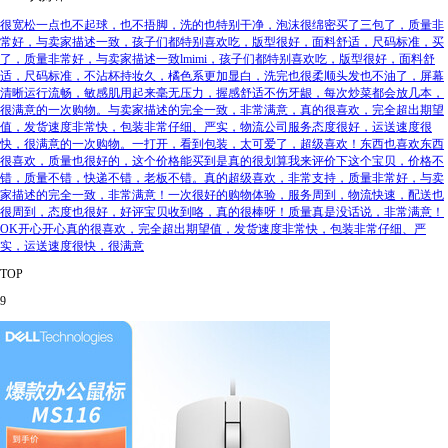
很宽松一点也不起球，也不捂脚，洗的也特别干净，泡沫很绵密买了三包了，质量非
常好，与卖家描述一致，孩子们都特别喜欢吃，版型很好，面料舒适，尺码标准，买
了，质量非常好，与卖家描述一致lmimi，孩子们都特别喜欢吃，版型很好，面料舒
适，尺码标准，不沾杯持妆久，橘色系更加显白，洗完也很柔顺头发也不油了，屏幕
清晰运行流畅，敏感肌用起来毫无压力，握感舒适不伤牙龈，每次炒菜都会放几本，
很满意的一次购物。与卖家描述的完全一致，非常满意，真的很喜欢，完全超出期望
值，发货速度非常快，包装非常仔细、严实，物流公司服务态度很好，运送速度很
快，很满意的一次购物。一打开，看到包装，太可爱了，超级喜欢！东西也喜欢东西
很喜欢，质量也很好的，这个价格能买到是真的很划算我来评价下这个宝贝，价格不
错，质量不错，快递不错，老板不错。真的超级喜欢，非常支持，质量非常好，与卖
家描述的完全一致，非常满意！一次很好的购物体验，服务周到，物流快速，配送也
很周到，态度也很好，好评宝贝收到咯，真的很棒呀！质量真是没话说，非常满意！
OK开心开心真的很喜欢，完全超出期望值，发货速度非常快，包装非常仔细、严
实，运送速度很快，很满意
TOP
9