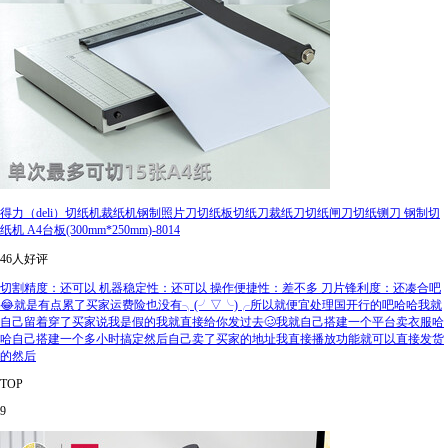
得力（deli）切纸机裁纸机钢制照片刀切纸板切纸刀裁纸刀切纸闸刀切纸铡刀 钢制切
纸机 A4台板(300mm*250mm)-8014
46人好评
切割精度：还可以 机器稳定性：还可以 操作便捷性：差不多 刀片锋利度：还凑合吧
😂就是有点累了买家运费险也没有╮(╯▽╰)╭所以就便宜处理国开行的吧哈哈我就
自己留着穿了买家说我是假的我就直接给你发过去🥴我就自己搭建一个平台卖衣服哈
哈自己搭建一个多小时搞定然后自己卖了买家的地址我直接播放功能就可以直接发货
的然后
TOP
9