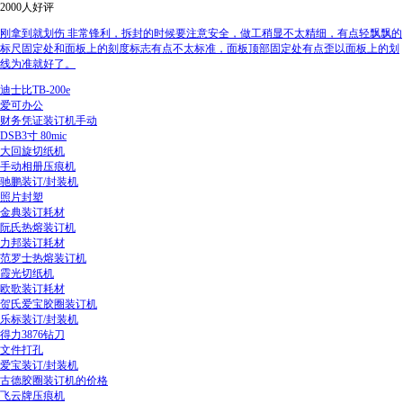
2000人好评
刚拿到就划伤 非常锋利，拆封的时候要注意安全，做工稍显不太精细，有点轻飘飘的
标尺固定处和面板上的刻度标志有点不太标准，面板顶部固定处有点歪以面板上的划
线为准就好了。
迪士比TB-200e
爱可办公
财务凭证装订机手动
DSB3寸 80mic
大回旋切纸机
手动相册压痕机
驰鹏装订/封装机
照片封塑
金典装订耗材
阮氏热熔装订机
力邦装订耗材
范罗士热熔装订机
霞光切纸机
欧歌装订耗材
贺氏爱宝胶圈装订机
乐标装订/封装机
得力3876钻刀
文件打孔
爱宝装订/封装机
古德胶圈装订机的价格
飞云牌压痕机