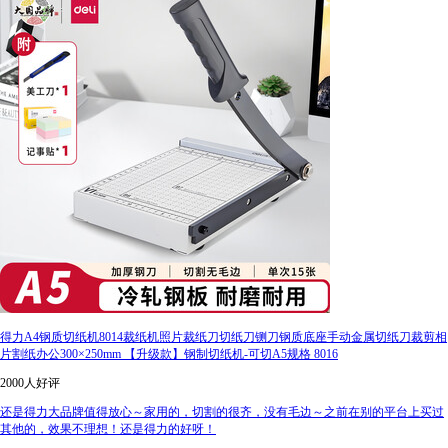
得力A4钢质切纸机8014裁纸机照片裁纸刀切纸刀铡刀钢质底座手动金属切纸刀裁剪相
片割纸办公300×250mm 【升级款】钢制切纸机-可切A5规格 8016
2000人好评
还是得力大品牌值得放心～家用的，切割的很齐，没有毛边～之前在别的平台上买过
其他的，效果不理想！还是得力的好呀！