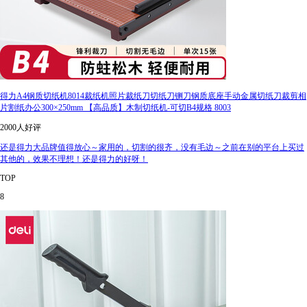
得力A4钢质切纸机8014裁纸机照片裁纸刀切纸刀铡刀钢质底座手动金属切纸刀裁剪相
片割纸办公300×250mm 【高品质】木制切纸机-可切B4规格 8003
2000人好评
还是得力大品牌值得放心～家用的，切割的很齐，没有毛边～之前在别的平台上买过
其他的，效果不理想！还是得力的好呀！
TOP
8