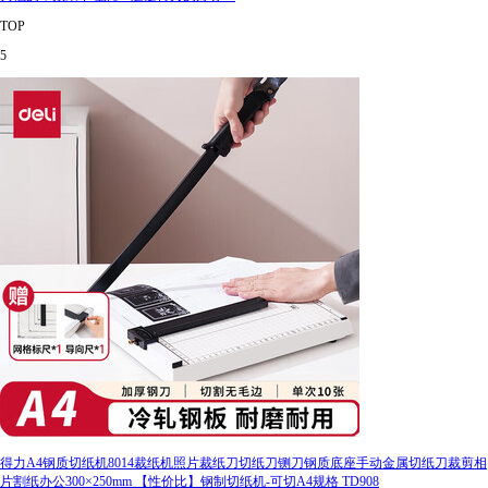
TOP
5
得力A4钢质切纸机8014裁纸机照片裁纸刀切纸刀铡刀钢质底座手动金属切纸刀裁剪相
片割纸办公300×250mm 【性价比】钢制切纸机-可切A4规格 TD908