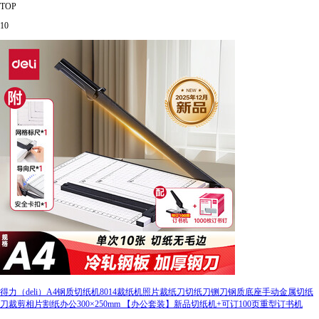
TOP
10
得力（deli）A4钢质切纸机8014裁纸机照片裁纸刀切纸刀铡刀钢质底座手动金属切纸
刀裁剪相片割纸办公300×250mm 【办公套装】新品切纸机+可订100页重型订书机