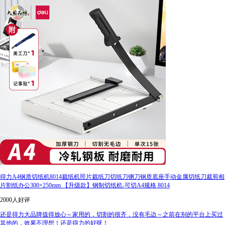
得力A4钢质切纸机8014裁纸机照片裁纸刀切纸刀铡刀钢质底座手动金属切纸刀裁剪相
片割纸办公300×250mm 【升级款】钢制切纸机-可切A4规格 8014
2000人好评
还是得力大品牌值得放心～家用的，切割的很齐，没有毛边～之前在别的平台上买过
其他的，效果不理想！还是得力的好呀！