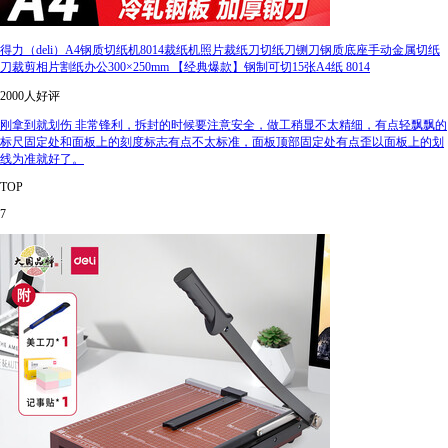
得力（deli）A4钢质切纸机8014裁纸机照片裁纸刀切纸刀铡刀钢质底座手动金属切纸
刀裁剪相片割纸办公300×250mm 【经典爆款】钢制可切15张A4纸 8014
2000人好评
刚拿到就划伤 非常锋利，拆封的时候要注意安全，做工稍显不太精细，有点轻飘飘的
标尺固定处和面板上的刻度标志有点不太标准，面板顶部固定处有点歪以面板上的划
线为准就好了。
TOP
7