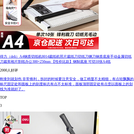
得力（deli）A4钢质切纸机8014裁纸机照片裁纸刀切纸刀铡刀钢质底座手动金属切纸
刀裁剪相片割纸办公300×250mm 【性价比款】钢制底座 可切10张A4纸
2000人好评
刚拿到就划伤 非常锋利，拆封的时候要注意安全，做工稍显不太精细，有点轻飘飘的
标尺固定处和面板上的刻度标志有点不太标准，面板顶部固定处有点歪以面板上的划
线为准就好了。
TOP
3