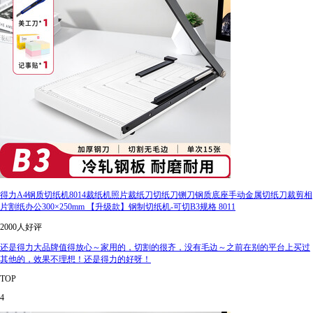
得力A4钢质切纸机8014裁纸机照片裁纸刀切纸刀铡刀钢质底座手动金属切纸刀裁剪相
片割纸办公300×250mm 【升级款】钢制切纸机-可切B3规格 8011
2000人好评
还是得力大品牌值得放心～家用的，切割的很齐，没有毛边～之前在别的平台上买过
其他的，效果不理想！还是得力的好呀！
TOP
4