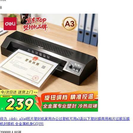
8
得力（deli）a3/a4照片塑封机家用办公过塑机可用a3及以下塑封膜商用相片过胶压膜
机封膜机 全金属机身GQ191
200000人好评