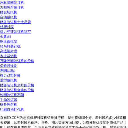
乐标胶圈装订机
力邦热熔装订机
财友切纸机
自动裁纸机
财务装订机十大品牌
丝塑封膜
得力凭证装订机3877
金典t88
钢压条批发
骑马钉装订机
高透塑封膜
木皮裁切机
万隆胶圈装订机的价格
保鲜袋设备
惠朗hl50d
得力a3塑封膜
重型裁纸机
财务装订机众叶的价格
财务装订机金典的价格
铁圈装订机惠朗
手动装订器
财务热熔机
印刷自动打孔机
京东JD.COM为您提供塑封膜机销量排行榜、塑封膜机哪个好、塑封膜机多少钱等相
关资讯，从塑封膜机价格、评价、图片等多方面比较，为您推荐优质塑封膜机产品！
因可能存在系统缓存、页面更新导致价格变动异常等不确定性情况出现，如您发现活