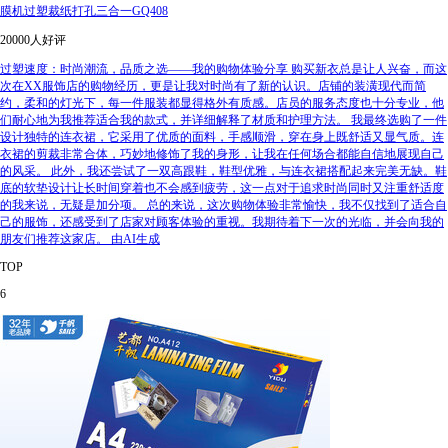
膜机过塑裁纸打孔三合一GQ408
20000人好评
过塑速度：时尚潮流，品质之选——我的购物体验分享 购买新衣总是让人兴奋，而这
次在XX服饰店的购物经历，更是让我对时尚有了新的认识。店铺的装潢现代而简
约，柔和的灯光下，每一件服装都显得格外有质感。店员的服务态度也十分专业，他
们耐心地为我推荐适合我的款式，并详细解释了材质和护理方法。 我最终选购了一件
设计独特的连衣裙，它采用了优质的面料，手感顺滑，穿在身上既舒适又显气质。连
衣裙的剪裁非常合体，巧妙地修饰了我的身形，让我在任何场合都能自信地展现自己
的风采。 此外，我还尝试了一双高跟鞋，鞋型优雅，与连衣裙搭配起来完美无缺。鞋
底的软垫设计让长时间穿着也不会感到疲劳，这一点对于追求时尚同时又注重舒适度
的我来说，无疑是加分项。 总的来说，这次购物体验非常愉快，我不仅找到了适合自
己的服饰，还感受到了店家对顾客体验的重视。我期待着下一次的光临，并会向我的
朋友们推荐这家店。 由AI生成
TOP
6