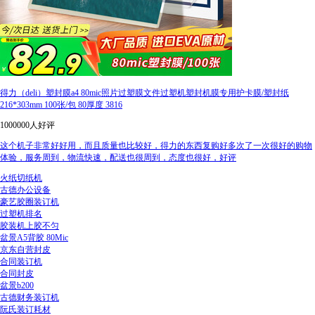
得力（deli）塑封膜a4 80mic照片过塑膜文件过塑机塑封机膜专用护卡膜/塑封纸
216*303mm 100张/包 80厚度 3816
1000000人好评
这个机子非常好好用，而且质量也比较好，得力的东西复购好多次了一次很好的购物
体验，服务周到，物流快速，配送也很周到，态度也很好，好评
火纸切纸机
古德办公设备
豪艺胶圈装订机
过塑机排名
胶装机上胶不匀
盆景A5背胶 80Mic
京东自营封皮
合同装订机
合同封皮
盆景b200
古德财务装订机
阮氏装订耗材