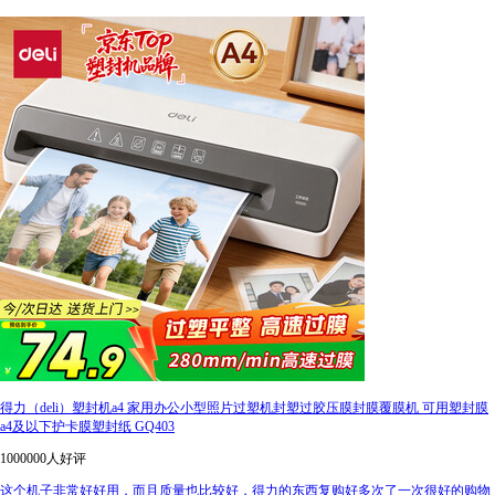
得力（deli）塑封机a4 家用办公小型照片过塑机封塑过胶压膜封膜覆膜机 可用塑封膜
a4及以下护卡膜塑封纸 GQ403
1000000人好评
这个机子非常好好用，而且质量也比较好，得力的东西复购好多次了一次很好的购物