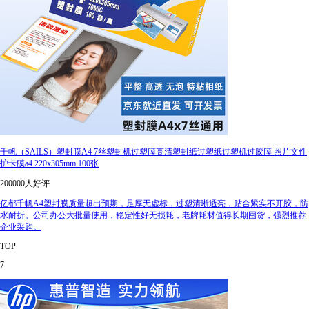
千帆（SAILS）塑封膜A4 7丝塑封机过塑膜高清塑封纸过塑纸过塑机过胶膜 照片文件
护卡膜a4 220x305mm 100张
200000人好评
亿都千帆A4塑封膜质量超出预期，足厚无虚标，过塑清晰透亮，贴合紧实不开胶，防
水耐折。公司办公大批量使用，稳定性好无损耗，老牌耗材值得长期囤货，强烈推荐
企业采购。
TOP
7