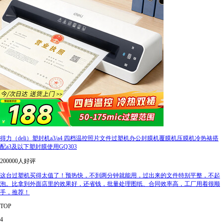
得力（deli）塑封机a3/a4 四档温控照片文件过塑机办公封膜机覆膜机压膜机冷热裱搭
配a3及以下塑封膜使用GQ303
200000人好评
这台过塑机买得太值了！预热快，不到两分钟就能用，过出来的文件特别平整，不起
泡。比拿到外面店里的效果好，还省钱，批量处理图纸、合同效率高，工厂用着很顺
手，推荐！
TOP
4