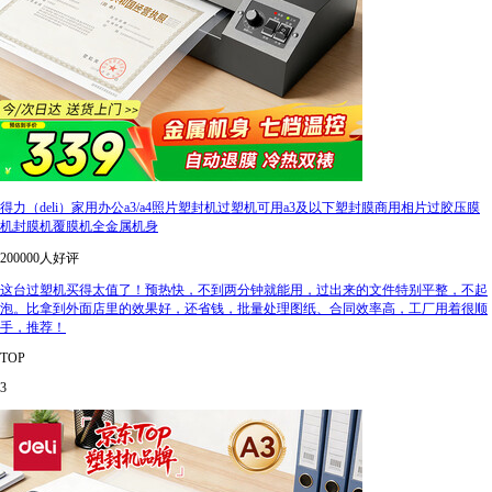
得力（deli）家用办公a3/a4照片塑封机过塑机可用a3及以下塑封膜商用相片过胶压膜
机封膜机覆膜机全金属机身
200000人好评
这台过塑机买得太值了！预热快，不到两分钟就能用，过出来的文件特别平整，不起
泡。比拿到外面店里的效果好，还省钱，批量处理图纸、合同效率高，工厂用着很顺
手，推荐！
TOP
3