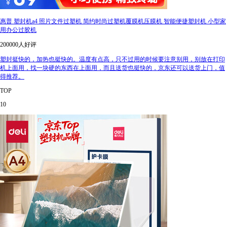
惠普 塑封机a4 照片文件过塑机 简约时尚过塑机覆膜机压膜机 智能便捷塑封机 小型家
用办公过胶机
200000人好评
塑封挺快的，加热也挺快的。温度有点高，只不过用的时候要注意别用，别放在打印
机上面用，找一块硬的东西在上面用，而且送货也挺快的，京东还可以送货上门，值
得推荐。
TOP
10