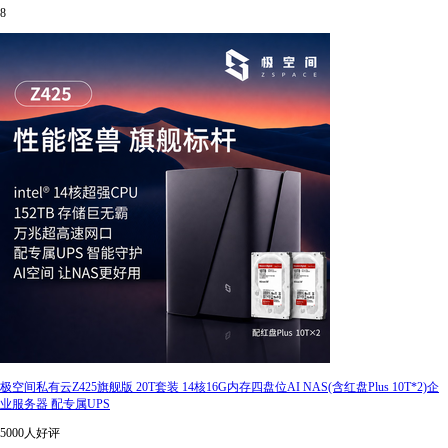
8
极空间私有云Z425旗舰版 20T套装 14核16G内存四盘位AI NAS(含红盘Plus 10T*2)企
业服务器 配专属UPS
5000人好评