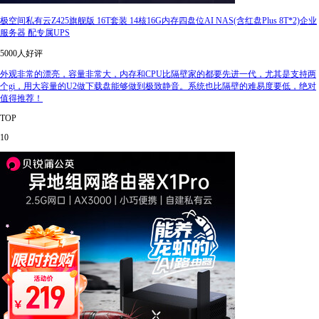
极空间私有云Z425旗舰版 16T套装 14核16G内存四盘位AI NAS(含红盘Plus 8T*2)企业
服务器 配专属UPS
5000人好评
外观非常的漂亮，容量非常大，内存和CPU比隔壁家的都要先进一代，尤其是支持两
个gi，用大容量的U2做下载盘能够做到极致静音。系统也比隔壁的难易度要低，绝对
值得推荐！
TOP
10