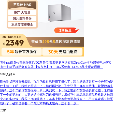
飞牛nas两盘位智能存储EVO2双盘位N150家庭网络存储OpenClaw本地部署养龙虾私
有云主机手机硬盘服务器 【银灰色】8G 128G系统盘（3.5/2.5英寸硬盘通用）
1000人好评
刚收到货还没有安装呢，飞牛的软件已经用了很久了，现在感觉还是买一个分解的硬
件支持一下吧，很给力的试一下，然后再评论。飞牛还是一直在支持他，希望他越来
越好，这个二的话散热很好，所以说我试一下，我之前那个散热确实有点差，之前是
了一个笔记本的。人家送这个螺丝刀也相当好，果然飞牛出品就是精品价格让人放两
个2000多块钱，我买了2800块钱了，基本上比首发价要高很多了，不过喜欢吗？就买
就行了，确实也需要一个笔记本功耗比较高，这个低一点。
TOP