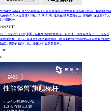
华为家庭存储 4TB NAS网络存储服务器企业级硬盘鸿蒙多设备共享私有云网盘照片自
动备份 华为家庭存储8TB版（4TB+4TB）送插座 晒单魔方插座+体脂称+保温杯+20元
红包四选一
1000人好评
16T，国补后3千5白9️⃣9️⃣，链接华为的智慧生活，好方便，选择双盘备份，上传备份
速度比较快，WiFi上传速度都能达40M每秒，以后可以通过智慧生活查看备份的图片
预览，需要再额外下载。还在摸索更多功能中。
TOP
6