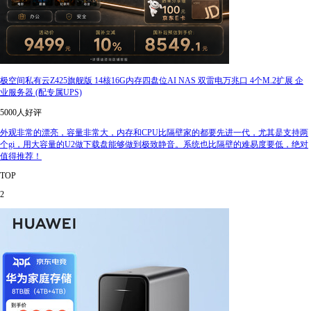
极空间私有云Z425旗舰版 14核16G内存四盘位AI NAS 双雷电万兆口 4个M.2扩展 企
业服务器 (配专属UPS)
5000人好评
外观非常的漂亮，容量非常大，内存和CPU比隔壁家的都要先进一代，尤其是支持两
个gi，用大容量的U2做下载盘能够做到极致静音。系统也比隔壁的难易度要低，绝对
值得推荐！
TOP
2