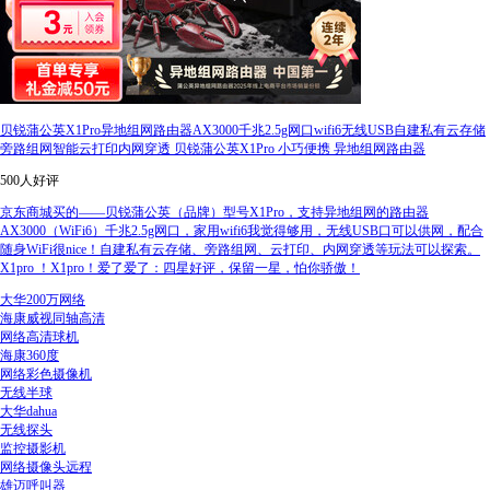
贝锐蒲公英X1Pro异地组网路由器AX3000千兆2.5g网口wifi6无线USB自建私有云存储
旁路组网智能云打印内网穿透 贝锐蒲公英X1Pro 小巧便携 异地组网路由器
500人好评
京东商城买的——贝锐蒲公英（品牌）型号X1Pro，支持异地组网的路由器
AX3000（WiFi6）千兆2.5g网口，家用wifi6我觉得够用，无线USB口可以供网，配合
随身WiFi很nice！自建私有云存储、旁路组网、云打印、内网穿透等玩法可以探索。
X1pro ！X1pro！爱了爱了：四星好评，保留一星，怕你骄傲！
大华200万网络
海康威视同轴高清
网络高清球机
海康360度
网络彩色摄像机
无线半球
大华dahua
无线探头
监控摄影机
网络摄像头远程
雄迈呼叫器