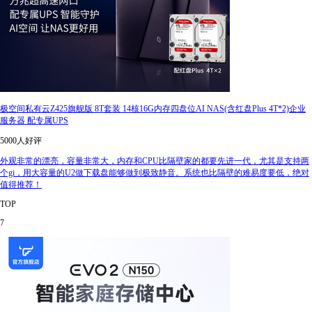
极空间私有云Z425旗舰版 8T套装 14核16G内存四盘位AI NAS(含红盘Plus 4T*2)企业
服务器 配专属UPS
5000人好评
外观非常的漂亮，容量非常大，内存和CPU比隔壁家的都要先进一代，尤其是支持两
个gi，用大容量的U2做下载盘能够做到极致静音。系统也比隔壁的难易度要低，绝对
值得推荐！
TOP
7