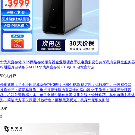
华为家庭存储 NAS网络存储服务器企业级硬盘手机电脑多设备共享私有云网盘服务器
相册照片自动备份MT33 华为家庭存储 8TB版 JD电竞官方店
500人好评
传输速度：半个小时完成备份7千张照片+80个视频 稳定性：运行稳定几乎没有杂音
操作难易：简便易操作，重点是要连接插有网线的路由器 做工质量：面板光滑且高
档，机箱外壳质感扎实，单手拿起份量有点沉 外形外观：设计乖巧、类似电脑主机外
形，简洁大方不失厚重 其他特色：面板黑亮反光，机身外壳银灰耐脏
TOP
3