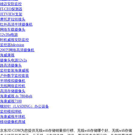
雄迈安防监控
IT-CEO探测器
JETVIEW支架
摩托罗拉转接头
红外高清半球摄像机
网络车载摄像头
12v20a电源
时机威视安防监控
监控器hikvision
200万网络高清摄像机
海威康视
摄像头电源12v2a
路高清摄像头
监控套装海康威视
户外数字监控套装
半球模拟摄像机
无线网络监控机
高清存储摄像头
海康威视 ds 7804hgh
海康威视7100
螺丝钉（LASDING）办公设备
监控模拟球机
海康威视半球机
移动摄像机商城
京东JD.COM为您提供无线wifi存储销量排行榜、无线wifi存储哪个好、无线wifi存储