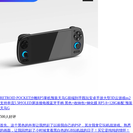
RETROID POCKET沙雕RP5掌机预装天马G前端到手既玩安卓手游大型3D云游戏ps2
支持串流5.5吋OLED屏连接电视蓝牙手柄 黑色+收纳包+钢化膜 RP5 8+128G标配 预装
天马G
500人好评
首先。这个黑色的外形让我想起了以前我自己的PSP，其次我拿它玩机战游戏。熟悉
的画面，让我回想起了小时候拿着黑白色的GB玩机战的日子！买它是纯纯的情怀！