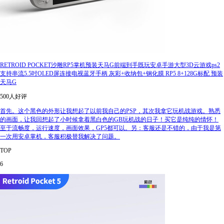
RETROID POCKET沙雕RP5掌机预装天马G前端到手既玩安卓手游大型3D云游戏ps2
支持串流5.5吋OLED屏连接电视蓝牙手柄 灰彩+收纳包+钢化膜 RP5 8+128G标配 预装
天马G
500人好评
首先。这个黑色的外形让我想起了以前我自己的PSP，其次我拿它玩机战游戏。熟悉
的画面，让我回想起了小时候拿着黑白色的GB玩机战的日子！买它是纯纯的情怀！
至于流畅度，运行速度，画面效果，GP5都可以。另：客服还是不错的，由于我是第
一次用安卓掌机，客服积极替我解决了问题。
TOP
6