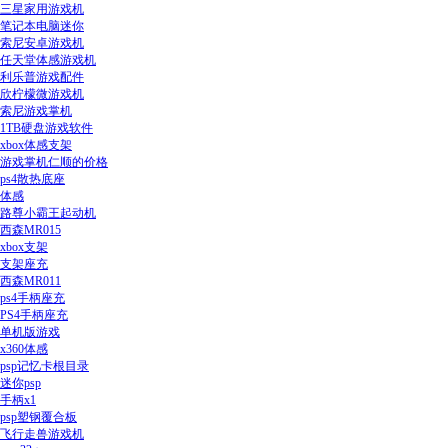
三星家用游戏机
笔记本电脑迷你
索尼安卓游戏机
任天堂体感游戏机
利乐普游戏配件
欣柠檬微游戏机
索尼游戏掌机
1TB硬盘游戏软件
xbox体感支架
游戏掌机仁顺的价格
ps4散热底座
体感
路尊小霸王起动机
西森MR015
xbox支架
支架座充
西森MR011
ps4手柄座充
PS4手柄座充
单机版游戏
x360体感
psp记忆卡根目录
迷你psp
手柄x1
psp塑钢覆合板
飞行走兽游戏机