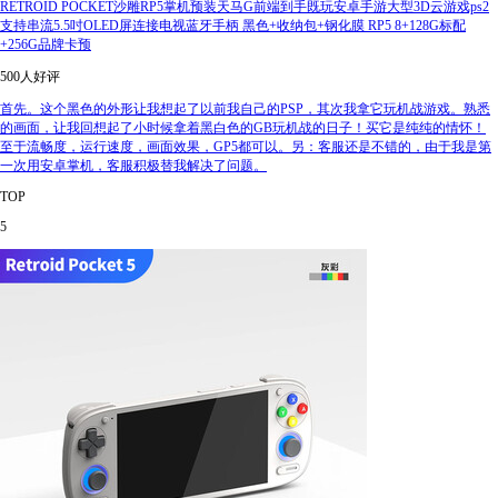
RETROID POCKET沙雕RP5掌机预装天马G前端到手既玩安卓手游大型3D云游戏ps2
支持串流5.5吋OLED屏连接电视蓝牙手柄 黑色+收纳包+钢化膜 RP5 8+128G标配
+256G品牌卡预
500人好评
首先。这个黑色的外形让我想起了以前我自己的PSP，其次我拿它玩机战游戏。熟悉
的画面，让我回想起了小时候拿着黑白色的GB玩机战的日子！买它是纯纯的情怀！
至于流畅度，运行速度，画面效果，GP5都可以。另：客服还是不错的，由于我是第
一次用安卓掌机，客服积极替我解决了问题。
TOP
5