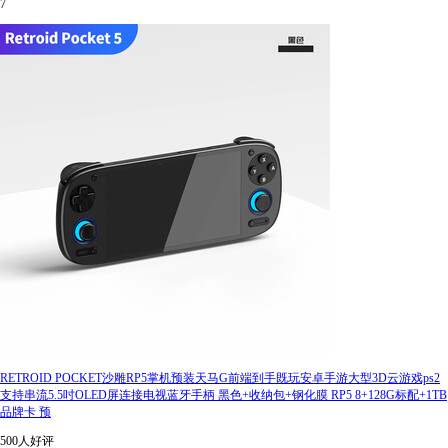
7
RETROID POCKET沙雕RP5掌机预装天马G前端到手既玩安卓手游大型3D云游戏ps2
支持串流5.5吋OLED屏连接电视蓝牙手柄 黑色+收纳包+钢化膜 RP5 8+128G标配+1TB
品牌卡 预
500人好评