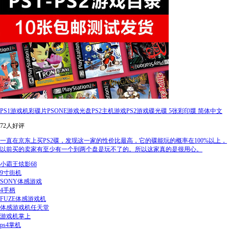
PS1游戏机彩碟片PSONE游戏光盘PS2主机游戏PS2游戏碟光碟 5张彩印牒 简体中文
72人好评
一直在京东上买PS2碟，发现这一家的性价比最高，它的碟能玩的概率在100%以上，
以前买的卖家有至少有一个到两个盘是玩不了的。所以这家真的是很用心。
小霸王炫影68
9寸街机
SONY体感游戏
4手柄
FUZE体感游戏机
体感游戏机任天堂
游戏机掌上
ps4掌机