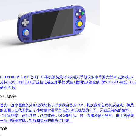
RETROID POCKET沙雕RP5掌机预装天马G前端到手既玩安卓手游大型3D云游戏ps2
支持串流5.5吋OLED屏连接电视蓝牙手柄 紫色+收纳包+钢化膜 RP5 8+128G标配+1TB
品牌卡 预
500人好评
首先。这个黑色的外形让我想起了以前我自己的PSP，其次我拿它玩机战游戏。熟悉
的画面，让我回想起了小时候拿着黑白色的GB玩机战的日子！买它是纯纯的情怀！
至于流畅度，运行速度，画面效果，GP5都可以。另：客服还是不错的，由于我是第
一次用安卓掌机，客服积极替我解决了问题。
TOP