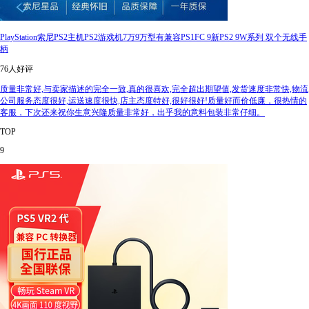
PlayStation索尼PS2主机PS2游戏机7万9万型有兼容PS1FC 9新PS2 9W系列 双个无线手
柄
76人好评
质量非常好,与卖家描述的完全一致,真的很喜欢,完全超出期望值,发货速度非常快,物流
公司服务态度很好,运送速度很快,店主态度特好,很好很好!质量好而价低廉，很热情的
客服，下次还来祝你生意兴隆质量非常好，出乎我的意料包装非常仔细。
TOP
9