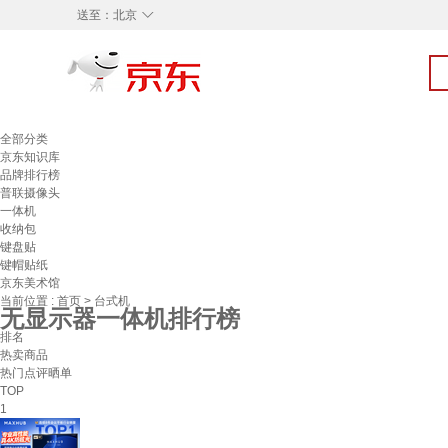
◇
送至：
北京
全部分类
京东知识库
品牌排行榜
普联摄像头
一体机
收纳包
键盘贴
键帽贴纸
京东美术馆
当前位置 :
首页
>
台式机
无显示器一体机排行榜
排名
热卖商品
热门点评晒单
TOP
1