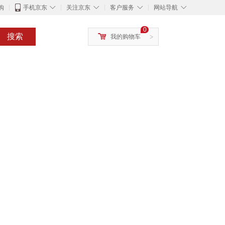
◇
◇
◇
◇
购
手机京东
关注京东
客户服务
网站导航
0
搜索
我的购物车
>