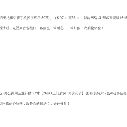
框语音手机投屏客厅 50英寸 （长97cm宽56cm）智能网络 极清8K智能版16+5
质清晰，电视声音也很好，客服也非常耐心，非常好的一次购物体验！
设计办公商用企业补贴 27寸【26款+上门质保+仰俯调节】 国补:英特尔i7级Ai芯多任务不
疑问都耐心解答，服务真的很到位，好评推荐！