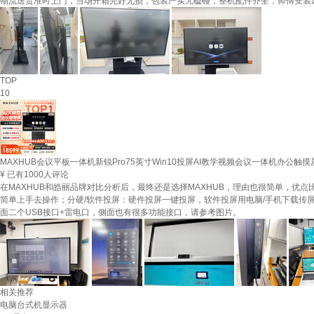
物流送货准时上门，当场开箱完好无损，包装严实无磕碰，整机配件齐全，师傅安装
TOP
10
MAXHUB会议平板一体机新锐Pro75英寸Win10投屏AI教学视频会议一体机办公触摸
¥
已有1000人评论
在MAXHUB和皓丽品牌对比分析后，最终还是选择MAXHUB，理由也很简单，优
简单上手去操作；分硬/软件投屏：硬件投屏一键投屏，软件投屏用电脑/手机下载传屏
面二个USB接口+雷电口，侧面也有很多功能接口，请参考图片。
相关推荐
电脑台式机显示器