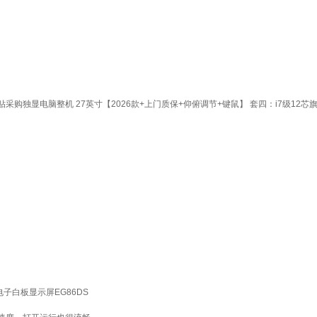
购独显电脑整机 27英寸【2026款+上门质保+仰俯调节+键鼠】 套四：i7级12芯旗舰
电子白板显示屏EG86DS