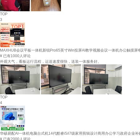
TOP
3
MAXHUB会议平板一体机新锐Pro65英寸Win投屏AI教学视频会议一体机办公触摸屏
¥
已有1000人评论
外观大气，看板运行流程，运送速度很快，送装一体服务好。
TOP
4
华硕易配AI一体机电脑台式机14代酷睿i5/i7级家用剪辑设计商用办公学习政府企业补贴
¥
已有2000人评论