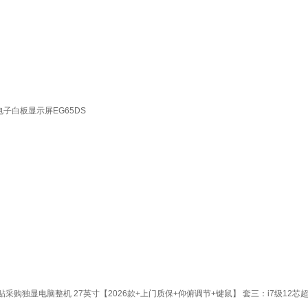
电子白板显示屏EG65DS
采购独显电脑整机 27英寸【2026款+上门质保+仰俯调节+键鼠】 套三：i7级12芯超