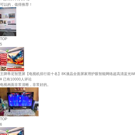
可以的，值得推荐！
TOP
5
王牌蒂尼智慧屏【电视机排行前十名】8K液晶全面屏家用护眼智能网络超高清蓝光WiFi无边
¥
已有10000人评论
电视画面非常清晰，非常好的。
TOP
6