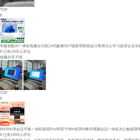
TOP
8
华硕易配AI一体机电脑台式机14代酷睿i5/i7级家用剪辑设计商用办公学习政府企业补贴采
¥
已有2000人评论
电脑非常不错
TOP
9
MAXHUB会议平板一体机新锐Pro86英寸Win投屏AI教学视频会议一体机办公触摸屏
¥
已有1000人评论