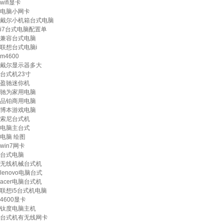
wifi显卡
电脑小网卡
戴尔小机箱台式电脑
i7台式电脑配置单
兼容台式电脑
联想台式电脑i
m4600
戴尔显示器多大
台式机23寸
盈驰迷你机
驰为家用电脑
品铂商用电脑
博本游戏电脑
索尼台式机
电脑主台式
电脑 绘图
win7网卡
台式电脑
无线机械台式机
lenovo电脑台式
acer电脑台式机
联想i5台式机电脑
4600显卡
钛度电脑主机
台式机有无线网卡