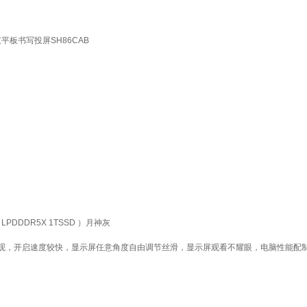
板书写投屏SH86CAB
LPDDDR5X 1TSSD ）月神灰
美观，开启速度较快，显示屏任意角度自由调节丝滑，显示屏观看不耀眼，电脑性能配