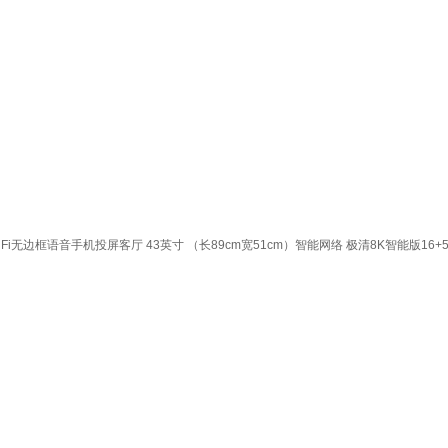
框语音手机投屏客厅 43英寸 （长89cm宽51cm）智能网络 极清8K智能版16+5