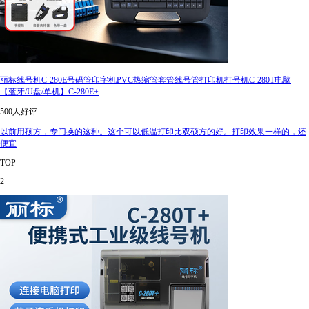
丽标线号机C-280E号码管印字机PVC热缩管套管线号管打印机打号机C-280T电脑
【蓝牙/U盘/单机】C-280E+
500人好评
以前用硕方，专门换的这种。这个可以低温打印比双硕方的好。打印效果一样的，还
便宜
TOP
2