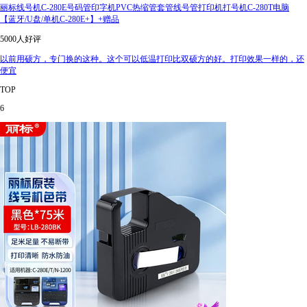
丽标线号机C-280E号码管印字机PVC热缩管套管线号管打印机打号机C-280T电脑
【蓝牙/U盘/单机C-280E+】+赠品
5000人好评
以前用硕方，专门换的这种。这个可以低温打印比双硕方的好。打印效果一样的，还
便宜
TOP
6