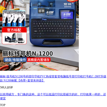
丽标 线号机N1200号码管印字机PVC热缩管套管电脑线号管打印机打号机C-280T升级
款 N1200标配【色带+套管夹持器】
500人好评
以前用硕方，专门换的这种。这个可以低温打印比双硕方的好。打印效果一样的，还
便宜
TOP