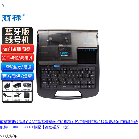
10
丽标蓝牙线号机C-280E号码管标签打印机硕方PVC套管打码机线号管标签打印机升级
凯标C-190E C-280E+标配【键盘/蓝牙/U盘】
500人好评