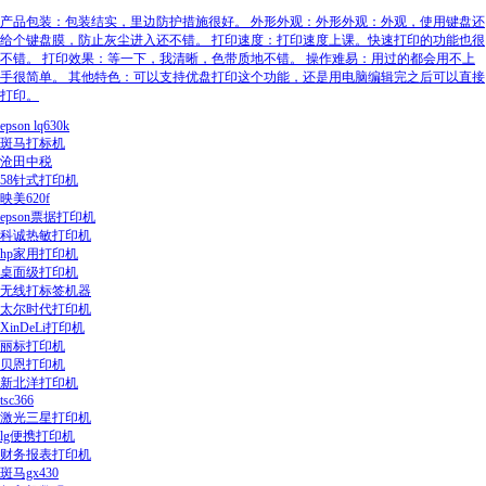
产品包装：包装结实，里边防护措施很好。 外形外观：外形外观：外观，使用键盘还
给个键盘膜，防止灰尘进入还不错。 打印速度：打印速度上课。快速打印的功能也很
不错。 打印效果：等一下，我清晰，色带质地不错。 操作难易：用过的都会用不上
手很简单。 其他特色：可以支持优盘打印这个功能，还是用电脑编辑完之后可以直接
打印。
epson lq630k
斑马打标机
沧田中税
58针式打印机
映美620f
epson票据打印机
科诚热敏打印机
hp家用打印机
桌面级打印机
无线打标签机器
太尔时代打印机
XinDeLi打印机
丽标打印机
贝恩打印机
新北洋打印机
tsc366
激光三星打印机
lg便携打印机
财务报表打印机
斑马gx430