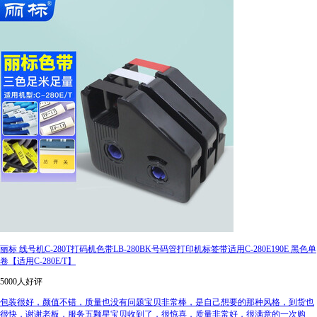
丽标 线号机C-280T打码机色带LB-280BK号码管打印机标签带适用C-280E190E 黑色单
卷【适用C-280E/T】
5000人好评
包装很好，颜值不错，质量也没有问题宝贝非常棒，是自己想要的那种风格，到货也
很快，谢谢老板，服务五颗星宝贝收到了，很惊喜，质量非常好，很满意的一次购