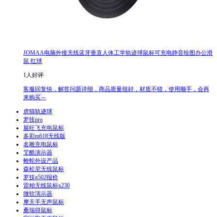
JOMAA电脑外接无线蓝牙垂直人体工学轨迹球鼠标可充电静音绘图办公滑
鼠 红球
1人好评
客服回复快，解答问题详细，商品质量很好，材质不错，使用顺手，会再
来购买～
虎猫轨迹球
罗技pro
展旺飞充电鼠标
多彩m618无线版
名雕充电鼠标
艾酷演示器
蝰蛇外设产品
森松尼无线鼠标
罗技g502报价
雷柏无线鼠标x230
微软演示器
摩天手无声鼠标
桑瑞得鼠标