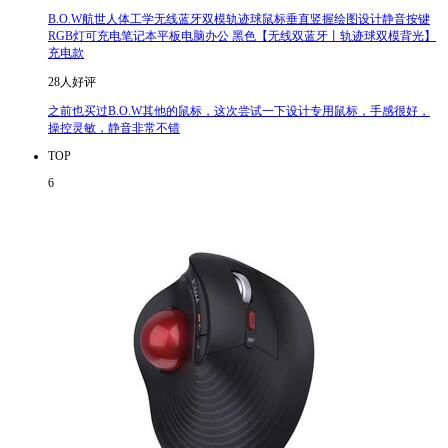
B.O.W航世人体工学无线蓝牙双模轨迹球鼠标垂直竖握绘图设计静音按键
RGB灯可充电笔记本平板电脑办公 黑色【无线双蓝牙丨轨迹球双模背光】
充电款
28人好评
之前也买过B.O.W其他的鼠标，这次尝试一下设计专用鼠标，手感很好，
操控灵敏，静音非常不错
TOP
6