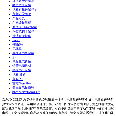
宜丽客无声鼠标
酷奇激光鼠标
鼠标有线送鼠标垫
鼠标可爱包邮
产品定义
白色蝰蛇鼠标
罗技入门游戏鼠标
华硕笔记本鼠标
清洁套装钛度
sanwa
6键鼠标
无线鼠
美加狮商务鼠标
gm10
鼠标立式价位
经营电脑耗材
苹果办公鼠标
鼠标 微软
富勒 X3
雷蛇Naga Hex
激光曼巴蛇套装
哪个品牌的鼠标好用
京东JD.COM为您提供电脑轨迹球销量排行榜、电脑轨迹球哪个好、电脑轨迹球多
少钱等相关资讯，从电脑轨迹球价格、评价、图片等多方面比较，为您推荐优质电
脑轨迹球产品！因可能存在系统缓存、页面更新导致价格变动异常等不确定性情况
出现，如您发现活动商品标价或促销信息有异常，请您立即联系我们，以便我们及