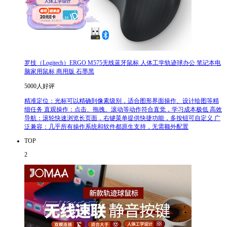
罗技（Logitech）ERGO M575无线蓝牙鼠标 人体工学轨迹球办公 笔记本电
脑家用鼠标 商用版 石墨黑
5000人好评
精准定位：光标可以精确到像素级别，适合图形界面操作、设计绘图等精
细任务 直观操作：点击、拖拽、滚动等动作符合直觉，学习成本极低 高效
导航：滚轮快速浏览长页面，右键菜单提供快捷功能，多按钮可自定义 广
泛兼容：几乎所有操作系统和软件都原生支持，无需额外配置
TOP
2