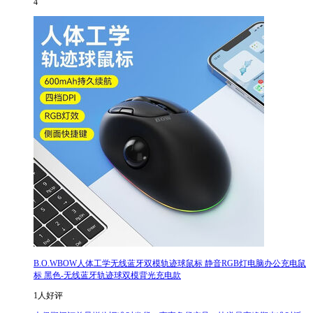
4
B.O.WBOW人体工学无线蓝牙双模轨迹球鼠标 静音RGB灯电脑办公充电鼠
标 黑色-无线蓝牙轨迹球双模背光充电款
1人好评