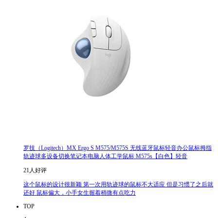
罗技（Logitech）MX Ergo S M575/M575S 无线蓝牙鼠标轻音办公鼠标拇指
轨迹球多设备切换笔记本电脑人体工学鼠标 M575s【白色】轻音
21人好评
这个鼠标的设计很新颖 第一次用轨迹球的鼠标不大适应 但是习惯了之后就
还好 鼠标偏大，小手女生握着稍微有点吃力
TOP