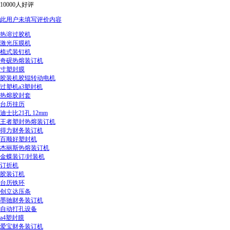
10000人好评
此用户未填写评价内容
热溶过胶机
激光压膜机
梳式装钉机
奇砚热熔装订机
寸塑封膜
胶装机胶辊转动电机
过塑机a3塑封机
热熔胶封套
台历挂历
迪士比21孔 12mm
王者塑封热熔装订机
得力财务装订机
百顺好塑封机
杰丽斯热熔装订机
金蝶装订/封装机
订折机
胶装订机
台历铁环
创立达压条
墨驰财务装订机
自动打孔设备
a4塑封膜
爱宝财务装订机