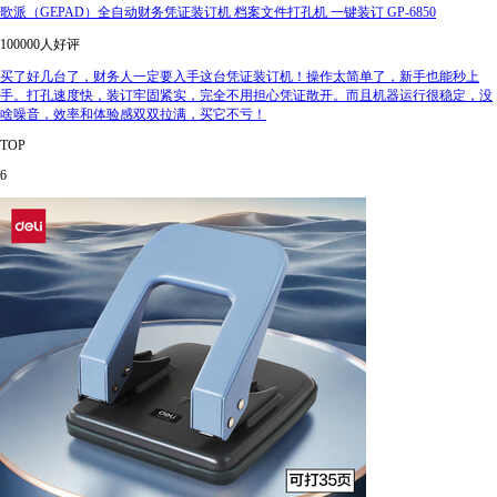
歌派（GEPAD）全自动财务凭证装订机 档案文件打孔机 一键装订 GP-6850
100000人好评
买了好几台了，财务人一定要入手这台凭证装订机！操作太简单了，新手也能秒上
手。打孔速度快，装订牢固紧实，完全不用担心凭证散开。而且机器运行很稳定，没
啥噪音，效率和体验感双双拉满，买它不亏！
TOP
6