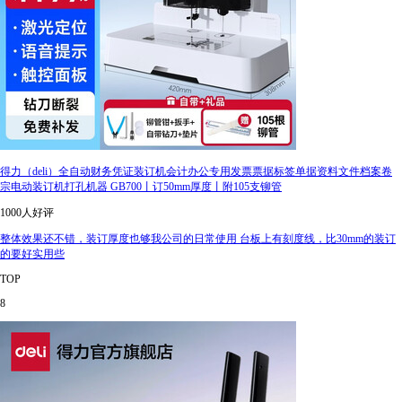
得力（deli）全自动财务凭证装订机会计办公专用发票票据标签单据资料文件档案卷
宗电动装订机打孔机器 GB700丨订50mm厚度丨附105支铆管
1000人好评
整体效果还不错，装订厚度也够我公司的日常使用 台板上有刻度线，比30mm的装订
的要好实用些
TOP
8