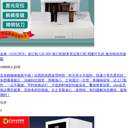
金典（GOLDEN）装订机 GD-50N 装订机财务凭证装订机 档案打孔机 激光电动升级
版
100000人好评
京东购物体验真不错！自营的东西发货特快，昨天买今天就到，快递小哥态度也好。
东西看着挺正，没碰到过假货，用着放心。之前退过一次货，客服响应快，还上门取
件，一点不麻烦。平时价格还行，大促的时候折扣挺实在，叠加券更划算。plus会员
免运费也挺香，买得多的话很值。总之买着省心，送得快，有问题解决也痛快，挺靠
谱的！
TOP
3