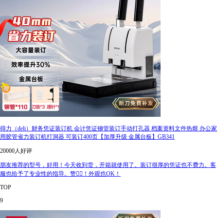
得力（deli）财务凭证装订机 会计凭证铆管装订手动打孔器 档案资料文件热熔 办公家
用胶管省力装订机打洞器 可装订400页【加厚升级 金属台板】GB341
20000人好评
朋友推荐的型号，好用！今天收到货，开箱就使用了。装订很厚的凭证也不费力。客
服也给予了专业性的指导。赞👍🏻！外观也OK！
TOP
9