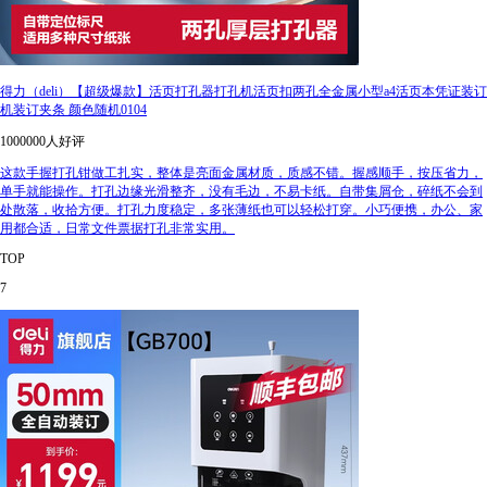
得力（deli）【超级爆款】活页打孔器打孔机活页扣两孔全金属小型a4活页本凭证装订
机装订夹条 颜色随机0104
1000000人好评
这款手握打孔钳做工扎实，整体是亮面金属材质，质感不错。握感顺手，按压省力，
单手就能操作。打孔边缘光滑整齐，没有毛边，不易卡纸。自带集屑仓，碎纸不会到
处散落，收拾方便。打孔力度稳定，多张薄纸也可以轻松打穿。小巧便携，办公、家
用都合适，日常文件票据打孔非常实用。
TOP
7