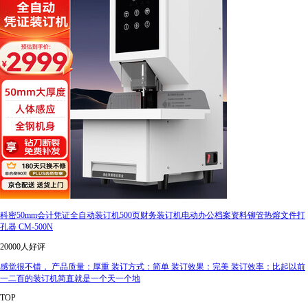
科密50mm会计凭证全自动装订机500页财务装订机电动办公档案资料铆管热熔文件打
孔器 CM-500N
20000人好评
感觉很不错， 产品质量：厚重 装订方式：简单 装订效果：完美 装订效率：比起以前
一二百的装订机简直就是一个天一个地
TOP