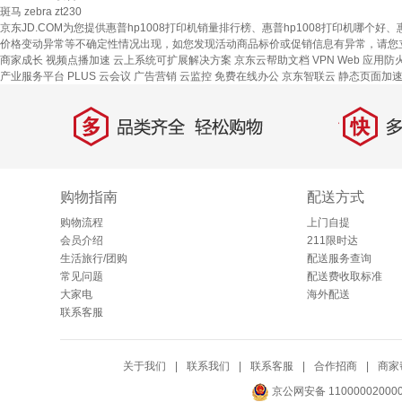
斑马 zebra zt230
京东JD.COM为您提供惠普hp1008打印机销量排行榜、惠普hp1008打印机哪个
价格变动异常等不确定性情况出现，如您发现活动商品标价或促销信息有异常，请您
商家成长
视频点播加速
云上系统可扩展解决方案
京东云帮助文档
VPN
Web 应用防
产业服务平台
PLUS 云会议
广告营销
云监控
免费在线办公
京东智联云
静态页面加
多
快
品类齐全，轻松购物
多仓
购物指南
配送方式
购物流程
上门自提
会员介绍
211限时达
生活旅行/团购
配送服务查询
常见问题
配送费收取标准
大家电
海外配送
联系客服
关于我们
|
联系我们
|
联系客服
|
合作招商
|
商家
京公网安备 11000002000