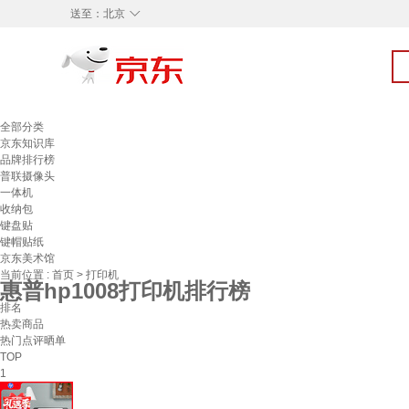
◇
送至：
北京
全部分类
京东知识库
品牌排行榜
普联摄像头
一体机
收纳包
键盘贴
键帽贴纸
京东美术馆
当前位置 :
首页
>
打印机
惠普hp1008打印机排行榜
排名
热卖商品
热门点评晒单
TOP
1