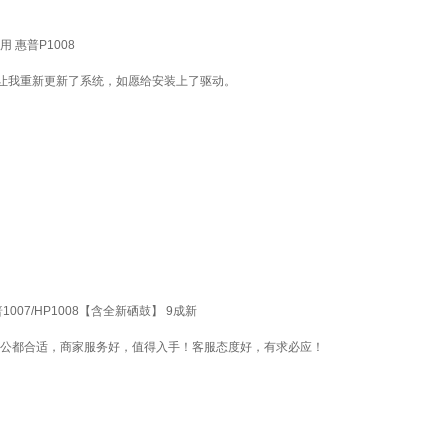
 惠普P1008
让我重新更新了系统，如愿给安装上了驱动。
普1007/HP1008【含全新硒鼓】 9成新
办公都合适，商家服务好，值得入手！客服态度好，有求必应！