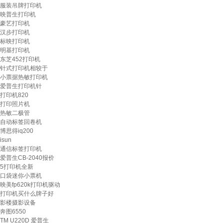
服装吊牌打印机
映普生打印机
豪艺打印机
汉步打印机
标映打印机
明基打印机
东芝452打印机
针式打印机相较于
小票据热敏打印机
爱普生打印机针
打印机820
打印照片机
热敏二极管
自动标签回卷机
博思得iq200
isun
通信标签打印机
爱普生CB-2040报价
5打印机全新
口袋迷你小票机
映美fp620k打印机驱动
打印机买什么牌子好
影楼摄影设备
奔图6550
TM U220D 爱普生