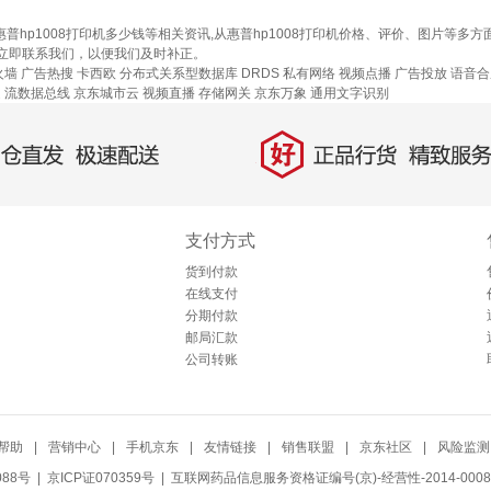
好、惠普hp1008打印机多少钱等相关资讯,从惠普hp1008打印机价格、评价、图片
立即联系我们，以便我们及时补正。
火墙
广告热搜
卡西欧
分布式关系型数据库 DRDS
私有网络
视频点播
广告投放
语音合
速
流数据总线
京东城市云
视频直播
存储网关
京东万象
通用文字识别
好
直发，极速配送
正品行货，精致服务
支付方式
货到付款
在线支付
分期付款
邮局汇款
公司转账
帮助
|
营销中心
|
手机京东
|
友情链接
|
销售联盟
|
京东社区
|
风险监测
088号
| 京ICP证070359号 |
互联网药品信息服务资格证编号(京)-经营性-2014-0008