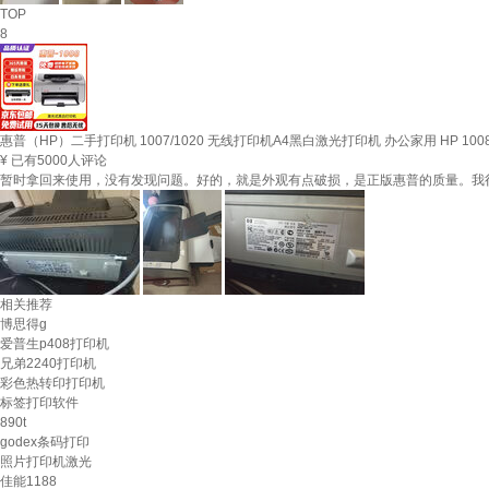
TOP
8
惠普（HP）二手打印机 1007/1020 无线打印机A4黑白激光打印机 办公家用 HP 100
¥
已有5000人评论
暂时拿回来使用，没有发现问题。好的，就是外观有点破损，是正版惠普的质量。我
相关推荐
博思得g
爱普生p408打印机
兄弟2240打印机
彩色热转印打印机
标签打印软件
890t
godex条码打印
照片打印机激光
佳能1188