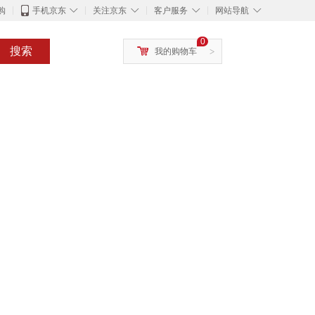
◇
◇
◇
◇
购
手机京东
关注京东
客户服务
网站导航
0
搜索
我的购物车
>