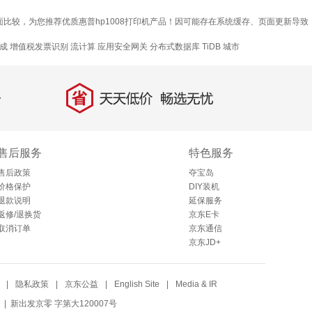
等多方面比较，为您推荐优质惠普hp1008打印机产品！因可能存在系统缓存、页面更新导致
成
增值税发票识别
流计算
应用安全网关
分布式数据库 TiDB
城市
省
天天低价，畅选无忧
售后服务
特色服务
售后政策
夺宝岛
价格保护
DIY装机
退款说明
延保服务
返修/退换货
京东E卡
取消订单
京东通信
京东JD+
|
隐私政策
|
京东公益
|
English Site
|
Media & IR
| 新出发京零 字第大120007号