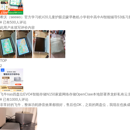
希沃（seewo）官方学习机V20儿童护眼启蒙早教机小学初中高中AI智能辅导53练习
¥
已有500人评论
此用户未填写评价内容
TOP
2
飞牛nas四盘位EVO4智能存储N150家庭网络存储OpenClaw本地部署养龙虾私有云主
¥
已有1000人评论
非常好的飞牛，整体功耗静音效果都很好，售后也OK，之前的两盘位，我现在也换