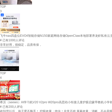
TOP
3
飞牛nas四盘位EVO4智能存储N150家庭网络存储OpenClaw本地部署养龙虾私有云主
¥
已有1000人评论
非常好用，很稳定，品质有保，
TOP
4
希沃（seewo）AI学习机V20 V2pro W20pro高思幼小衔接儿童护眼启蒙早教机
¥
已有200人评论
收到货以后，孩子爱不释手！ 护眼效果：绝佳！非常不错 屏幕效果：清晰，不会晃