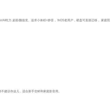
r/AI吃力 桌搭/颜值党、追求小体积+静音， fnOS老用户，硬盘可直接迁移， 家庭照
据不建议存这儿，适合新手尝鲜和家庭影音用。