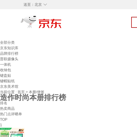
◇
送至：
北京
全部分类
京东知识库
品牌排行榜
普联摄像头
一体机
收纳包
键盘贴
键帽贴纸
京东美术馆
当前位置 :
首页
>
本册/便签
造作时尚本册排行榜
排名
热卖商品
热门点评晒单
TOP
1