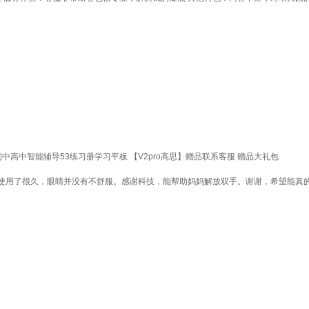
小学初中高中智能辅导53练习册学习平板 【V2pro高思】赠品联系客服 赠品大礼包
使用了很久，眼睛并没有不舒服。感谢科技，能帮助妈妈解放双手。谢谢，希望能真