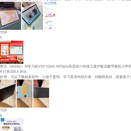
TOP
5
希沃（seewo）AI学习机V20 V2pro W20pro高思幼小衔接儿童护眼启蒙早教机
¥
已有200人评论
好用，可以下载很多软件，小孩子爱用。学习英语特别方便，对眼睛友好，陪着孩子
TOP
6