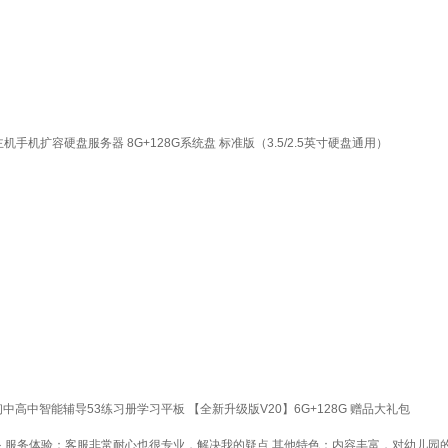
机手机扩容硬盘服务器 8G+128G系统盘 标准版（3.5/2.5英寸硬盘通用）
小学初中高中智能辅导53练习册学习平板 【全新升级版V20】6G+128G 赠品大礼包
眼 服务体验：客服非常耐心也很专业，解决我的疑点 其他特色：内容丰富，对幼儿园