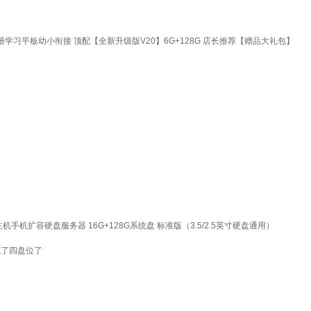
册学习平板幼小衔接 顶配【全新升级版V20】6G+128G 店长推荐【赠品大礼包】
机手机扩容硬盘服务器 16G+128G系统盘 标准版（3.5/2.5英寸硬盘通用）
成了四盘位了