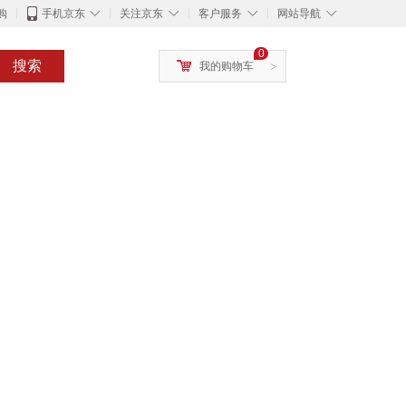
◇
◇
◇
◇
购
手机京东
关注京东
客户服务
网站导航
0
搜索
我的购物车
>