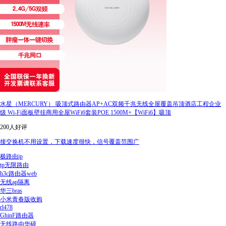
水星（MERCURY） 吸顶式路由器AP+AC双频千兆无线全屋覆盖吊顶酒店工程企业
级 Wi-Fi面板壁挂商用全屋WiFi6套装POE 1500M+【WiFi6】吸顶
200人好评
接交换机不用设置，下载速度很快，信号覆盖范围广
极路由ip
tp无限路由
h3c路由器web
无线ap隔离
华三bras
小米青春版收购
rl478
GhinF路由器
无线路由华硕