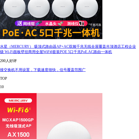
水星（MERCURY） 吸顶式路由器AP+AC双频千兆无线全屋覆盖吊顶酒店工程企业
级 Wi-Fi面板壁挂商用全屋WiFi6套装POE 5口千兆PoE.AC路由一体机
200人好评
接交换机不用设置，下载速度很快，信号覆盖范围广
TOP
10