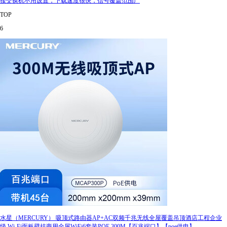
接交换机不用设置，下载速度很快，信号覆盖范围广
TOP
6
水星（MERCURY） 吸顶式路由器AP+AC双频千兆无线全屋覆盖吊顶酒店工程企业
级 Wi-Fi面板壁挂商用全屋WiFi6套装POE 300M【百兆端口】【poe供电】