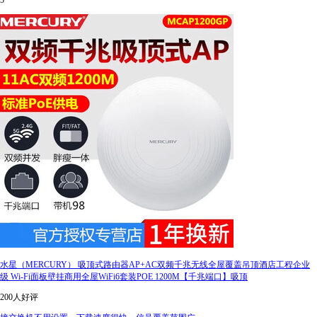
5
水星（MERCURY） 吸顶式路由器AP+AC双频千兆无线全屋覆盖吊顶酒店工程企业
级 Wi-Fi面板壁挂商用全屋WiFi6套装POE 1200M【千兆端口】吸顶
200人好评