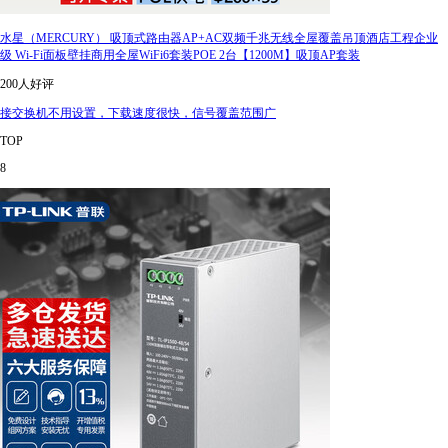
水星（MERCURY） 吸顶式路由器AP+AC双频千兆无线全屋覆盖吊顶酒店工程企业
级 Wi-Fi面板壁挂商用全屋WiFi6套装POE 2台【1200M】吸顶AP套装
200人好评
接交换机不用设置，下载速度很快，信号覆盖范围广
TOP
8