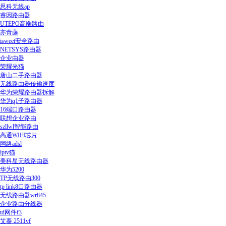
思科无线ap
睿因路由器
UTEPO高端路由
亦青藤
isweet安全路由
NETSYS路由器
企业由器
荣耀光猫
唐山二手路由器
无线路由器传输速度
华为荣耀路由器拆解
华为q1子路由器
16端口路由器
联想企业路由
szllwl智能路由
高通WIFI芯片
网络adsl
iptv猫
美科星无线路由器
华为5200
TP无线路由300
tp link8口路由器
无线路由器wr845
企业路由分线器
td网件f3
艾泰 2511vf