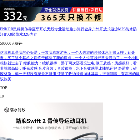
ENKOR恩科骨传导蓝牙耳机无线专业运动跑步骑行健身户外开放式游泳MP3防水防
汗IPX8级防水32G内存
500000人好评
这耳机真是我的心头爱，平常我喜欢游泳，一个人去游的时候休息间很无聊，到处
瞅，买了这个耳机之后终于解决了我的痛点，一个人也可以经常去游泳了，一个小时
很快就过去了 续航能力：续航很棒，游了两次还没充过电 做工质感：质感很好，看
着就很高级，哑光质感 音质音效：音质很棒，水下音效感觉比陆地还好 舒适度：硅
胶材质，戴一天都没有感觉不舒服 还送了收纳袋跟游泳耳塞，很划算哦，有需求的建
议购买
TOP
10