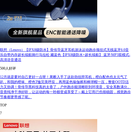
联想（Lenovo）【IPX8级防水】骨传导蓝牙耳机游泳运动跑步颈挂式无线蓝牙6.0音
乐自带内存超长续航骑行马拉松 藏蓝色【IPX8级防水+超长续航】 蓝牙/MP3双模式-
高清语音通话
500人好评
12月就是要对自己更好一点呀！果断入手了这款劲挂脖耳机，橙白配色也太元气了
叭，和我的橙袜、橙色T恤完美呼应，再用蓝色瑜伽裤和棒球帽一压，整套OOTD活
力又协调！骨传导黑科技真的太香了，户外跑步能清晰听到环境音，安全系数满分。
音质纯净干净好听，让运动的每一秒都变成享受了～戴上它而已也很稳固，感觉跑步
节奏都更带感了呢。
TOP
7