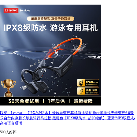
联想（Lenovo）【IPX8级防水】骨传导蓝牙耳机游泳运动跑步颈挂式无线蓝牙6.0音
乐自带内存超长续航骑行马拉松 黑橙色【IPX8级防水+超长续航】 蓝牙/MP3双模式-
高清语音通话
500人好评