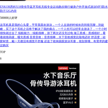
ENKOR恩科X18骨传导蓝牙耳机无线专业运动跑步骑行健身户外开放式游泳MP3防水
防汗32G内存
500000人好评
这耳机真是我的心头爱，平常我喜欢游泳，一个人去游的时候休息间很无聊，到处
瞅，买了这个耳机之后终于解决了我的痛点，一个人也可以经常去游泳了，一个小时
很快就过去了 续航能力：续航很棒，游了两次还没充过电 做工质感：质感很好，看
着就很高级，哑光质感 音质音效：音质很棒，水下音效感觉比陆地还好 舒适度：硅
胶材质，戴一天都没有感觉不舒服 还送了收纳袋跟游泳耳塞，很划算哦，有需求的建
议购买
TOP
6