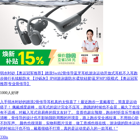
弱水时砂【奥运冠军推荐】踏浪Swift2骨传导蓝牙耳机游泳运动开放式耳机不入耳跑
步骑行长续航防水 【沙砾灰】IP68游泳级防水|柔软硅胶|蓝牙MP3双模式 【奥运冠军
推荐|专业骨传导】
1000人好评
入手弱水时砂的踏浪2骨传导耳机真的太惊喜了！最近跑步一直戴着它，简直是运动
搭子！ 佩戴感受超棒，挂耳式的设计完全不压耳，跑跳的时候也不会晃，戴久了也没
有不适感，对戴入耳式容易疼的我太友好了。 音质也超出预期，跑步时听音乐节奏很
清晰，骨传导的设计也不影响我听周围的环境音，路上跑步安全感拉满，不用担心听
不到车声。 颜色也很清新，实物和图片没差，做工质感也很在线，游泳级的防水运动
的时候出汗也不怕，戴着很稳不打滑，真的是运动党必入的一款耳机！”
330is