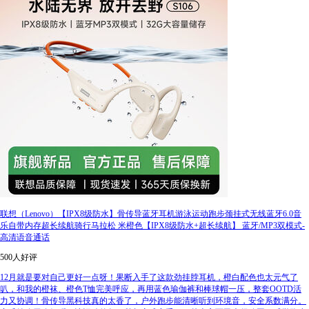
联想（Lenovo）【IPX8级防水】骨传导蓝牙耳机游泳运动跑步颈挂式无线蓝牙6.0音
乐自带内存超长续航骑行马拉松 米橙色【IPX8级防水+超长续航】 蓝牙/MP3双模式-
高清语音通话
500人好评
12月就是要对自己更好一点呀！果断入手了这款劲挂脖耳机，橙白配色也太元气了
叭，和我的橙袜、橙色T恤完美呼应，再用蓝色瑜伽裤和棒球帽一压，整套OOTD活
力又协调！骨传导黑科技真的太香了，户外跑步能清晰听到环境音，安全系数满分。