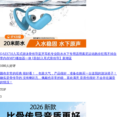
QAES710入耳式游泳骨传导蓝牙耳机专业防水水下专用适用索尼运动跑步狂甩不掉自
带内存MP3播放器一体 [原创I入耳式骨传导】新潮蓝
1000人好评
颜色非常的经典 很好看！，包装大气，产品很好，准备在购买一台送我的游泳搭子！
确实是骨传导的 没有喇叭孔，佩戴也非常的稳，喜欢满意 音质也很好 不会存在漏音
的情况！
TOP
3