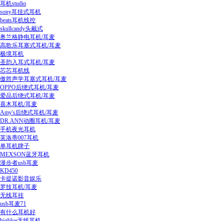
耳机studio
sony耳挂式耳机
beats耳机线控
skullcandy头戴式
奥兰格静电耳机/耳麦
高歌乐耳塞式耳机/耳麦
极境耳机
圣韵入耳式耳机/耳麦
芯芯耳机线
傲胜声学耳塞式耳机/耳麦
OPPO后绕式耳机/耳麦
爱品后绕式耳机/耳麦
喜木耳机/耳麦
Amy's后绕式耳机/耳麦
DR.ANN动圈耳机/耳麦
手机夜光耳机
芙洛蒂007耳机
单耳机牌子
MEXSON蓝牙耳机
漫步者usb耳麦
KD450
卡提诺影音娱乐
罗技耳机/耳麦
无线耳挂
usb耳麦71
有什么耳机好
bigblue无线耳机