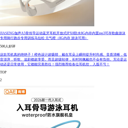
JIASENG伽声A5骨传导运动蓝牙耳机开放式IPX8防水8G内存内置mp3可存歌曲游泳
专用骑行跑步专用训练马拉松 元气橙（8G内存 游泳可用）
500人好评
这款耳机真的绝绝子！橙色设计超吸睛，戴在耳朵上瞬间提升时尚感。音质清晰，低
音澎湃，听歌、追剧都超享受。而且超级轻便，长时间佩戴也不会有负担。无论是运
动还是日常使用，它都能完美胜任！强烈推荐给各位耳机控，入股不亏！
TOP
2