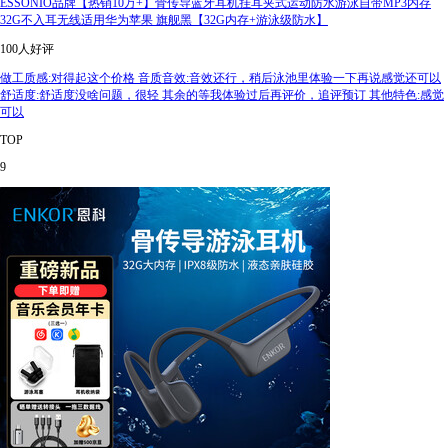
ESSONIO品牌【热销10万+】骨传导蓝牙耳机挂耳夹式运动防水游泳自带MP3内存
32G不入耳无线适用华为苹果 旗舰黑【32G内存+游泳级防水】
100人好评
做工质感:对得起这个价格 音质音效:音效还行，稍后泳池里体验一下再说感觉还可以
舒适度:舒适度没啥问题，很轻 其余的等我体验过后再评价，追评预订 其他特色:感觉
可以
TOP
9