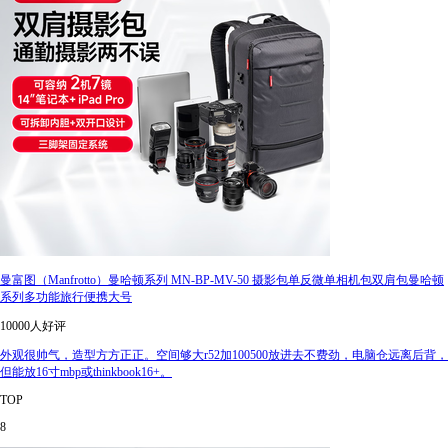
曼富图（Manfrotto）曼哈顿系列 MN-BP-MV-50 摄影包单反微单相机包双肩包曼哈顿
系列多功能旅行便携大号
10000人好评
外观很帅气，造型方方正正。空间够大r52加100500放进去不费劲，电脑仓远离后背，
但能放16寸mbp或thinkbook16+。
TOP
8