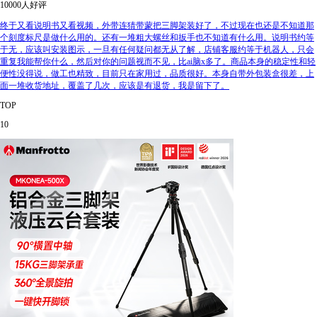
10000人好评
终于又看说明书又看视频，外带连猜带蒙把三脚架装好了，不过现在也还是不知道那
个刻度标尺是做什么用的。还有一堆粗大螺丝和扳手也不知道有什么用。说明书约等
于无，应该叫安装图示，一旦有任何疑问都无从了解，店铺客服约等于机器人，只会
重复我能帮你什么，然后对你的问题视而不见，比ai脑x多了。商品本身的稳定性和轻
便性没得说，做工也精致，目前只在家用过，品质很好。本身自带外包装盒很差，上
面一堆收货地址，覆盖了几次，应该是有退货，我是留下了。
TOP
10