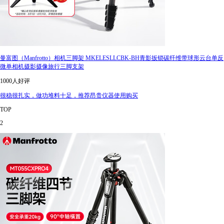
曼富图（Manfrotto）相机三脚架 MKELESLLCBK-BH青影扳锁碳纤维带球形云台单反
微单相机摄影摄像旅行三脚支架
1000人好评
很稳很扎实，做功堆料十足，推荐昂贵仪器使用购买
TOP
2