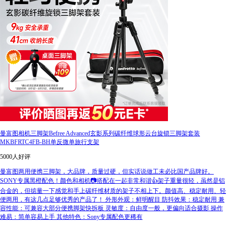
曼富图相机三脚架Befree Advanced玄影系列碳纤维球形云台旋锁三脚架套装
MKBFRTC4FB-BH单反微单旅行支架
5000人好评
曼富图两用便携三脚架，大品牌，质量过硬，但实话说做工未必比国产品牌好。
SONY专属黑橙配色！颜色和相机📷搭配在一起非常和谐👍架子重量很轻，虽然是铝
合金的，但掂量一下感觉和手上碳纤维材质的架子不相上下。颜值高、稳定耐用、轻
便两用，有这几点足够优秀的产品了！ 外形外观：鲜明醒目 防抖效果：稳定耐用 兼
容性能：可兼容大部分便携脚架快拆板 灵敏度：自由度一般，更偏向适合摄影 操作
难易：简单容易上手 其他特色：Sony专属配色更稀有