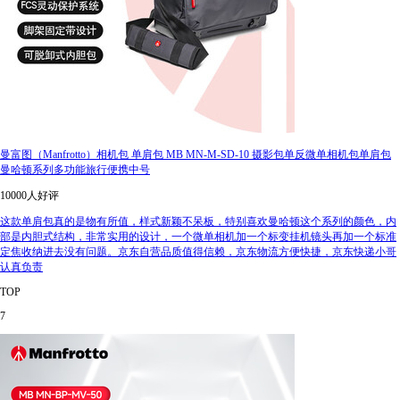
曼富图（Manfrotto）相机包 单肩包 MB MN-M-SD-10 摄影包单反微单相机包单肩包
曼哈顿系列多功能旅行便携中号
10000人好评
这款单肩包真的是物有所值，样式新颖不呆板，特别喜欢曼哈顿这个系列的颜色，内
部是内胆式结构，非常实用的设计，一个微单相机加一个标变挂机镜头再加一个标准
定焦收纳进去没有问题。京东自营品质值得信赖，京东物流方便快捷，京东快递小哥
认真负责
TOP
7