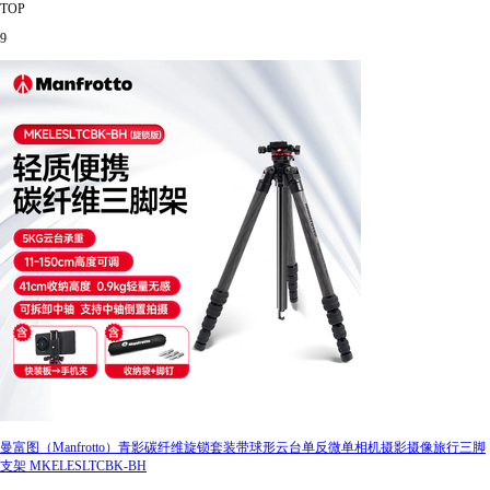
TOP
9
曼富图（Manfrotto）青影碳纤维旋锁套装带球形云台单反微单相机摄影摄像旅行三脚
支架 MKELESLTCBK-BH