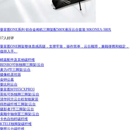
曼富图ONE系列 铝合金相机三脚架配500X液压云台套装 MKONEA-500X
17人好评
曼富图ONE脚架整体质感高级，支撑牢靠，操作简单，云台顺滑，兼顾便携和稳定，
值得入手。
精嘉配件及其他碳纤维
BENRO可拆独脚三脚架/云台
麦力4节三脚架/云台
摄像机遥控器
金钟公墓
曼比利云台
曼富图MT055CXPRO3
英拓可拆独脚三脚架/云台
清华同方云台机智能家居
得胜碳纤维三脚架/云台
摄影者3节三脚架/云台
索顺中轴倒置三脚架/云台
卡色自拍杆碳纤维
KTELE独脚架碳纤维
磐图云台碳纤维