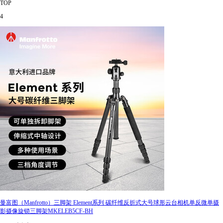
TOP
4
曼富图（Manfrotto）三脚架 Element系列 碳纤维反折式大号球形云台相机单反微单摄
影摄像旋锁三脚架MKELEB5CF-BH