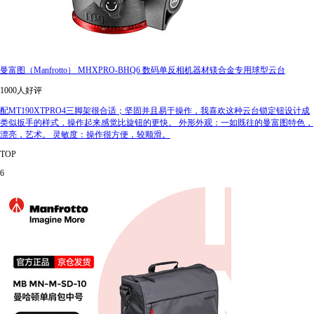
曼富图（Manfrotto） MHXPRO-BHQ6 数码单反相机器材镁合金专用球型云台
1000人好评
配MT190XTPRO4三脚架很合适；坚固并且易于操作，我喜欢这种云台锁定钮设计成
类似扳手的样式，操作起来感觉比旋钮的更快。 外形外观：一如既往的曼富图特色，
漂亮，艺术。 灵敏度：操作很方便，较顺滑。
TOP
6