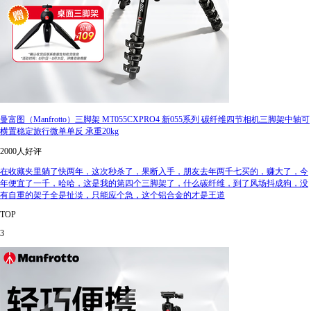
曼富图（Manfrotto）三脚架 MT055CXPRO4 新055系列 碳纤维四节相机三脚架中轴可
横置稳定旅行微单单反 承重20kg
2000人好评
在收藏夹里躺了快两年，这次秒杀了，果断入手，朋友去年两千七买的，赚大了，今
年便宜了一千，哈哈，这是我的第四个三脚架了，什么碳纤维，到了风场抖成狗，没
有自重的架子全是扯淡，只能应个急，这个铝合金的才是王道
TOP
3