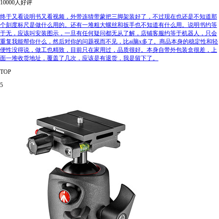
10000人好评
终于又看说明书又看视频，外带连猜带蒙把三脚架装好了，不过现在也还是不知道那
个刻度标尺是做什么用的。还有一堆粗大螺丝和扳手也不知道有什么用。说明书约等
于无，应该叫安装图示，一旦有任何疑问都无从了解，店铺客服约等于机器人，只会
重复我能帮你什么，然后对你的问题视而不见，比ai脑x多了。商品本身的稳定性和轻
便性没得说，做工也精致，目前只在家用过，品质很好。本身自带外包装盒很差，上
面一堆收货地址，覆盖了几次，应该是有退货，我是留下了。
TOP
5