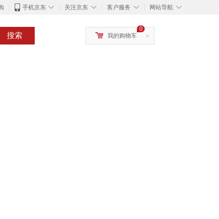
◇
◇
◇
◇
购
手机京东
关注京东
客户服务
网站导航
0
搜索
我的购物车
>