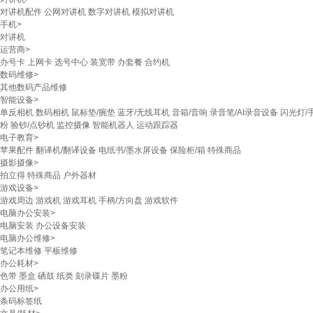
对讲机配件
公网对讲机
数字对讲机
模拟对讲机
手机
>
对讲机
运营商
>
办号卡
上网卡
选号中心
装宽带
办套餐
合约机
数码维修
>
其他数码产品维修
智能设备
>
单反相机
数码相机
鼠标垫/腕垫
蓝牙/无线耳机
音箱/音响
录音笔/AI录音设备
闪光灯/
粉
验钞/点钞机
监控摄像
智能机器人
运动跟踪器
电子教育
>
苹果配件
翻译机/翻译设备
电纸书/墨水屏设备
保险柜/箱
特殊商品
摄影摄像
>
拍立得
特殊商品
户外器材
游戏设备
>
游戏周边
游戏机
游戏耳机
手柄/方向盘
游戏软件
电脑办公安装
>
电脑安装
办公设备安装
电脑办公维修
>
笔记本维修
平板维修
办公耗材
>
色带
墨盒
硒鼓
纸类
刻录碟片
墨粉
办公用纸
>
条码标签纸