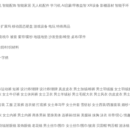
机
智能配饰
智能家居
无人机配件
学习机
AI启蒙/早教益智
XR设备
影棚器材
智能手环
扩展坞
移动固态硬盘
游戏设备
电玩
特殊商品
套枕巾
被套
窗帘/窗纱
地毯地垫
沙发垫套/椅垫
桌布/罩件
缝纫/针织材料
十字绣
/运动裤
短裤
设计师/潮牌
设计师/潮牌
真皮皮衣
男士加绒/棉裤
男士羽绒服
女士羽绒
衣
女士牛仔裤
女士休闲裤
女士卫衣
男士羊绒衫
男士毛呢大衣
男士风衣
仿皮皮衣
男
套装
工服
正装裤
连衣裙
打底裤
女士单马甲
女士外套
雪纺衫
女士西装/西服套装
婚纱
衣
女士内裤
男士内裤
商务男袜
塑身美体
连裤袜/丝袜
美腿袜
抹胸
泳衣
吊带/背心
情
防辐射眼镜
装饰眼镜
老花镜
男士丝巾/围巾
女士丝巾/围巾/披肩
贝雷帽
鸭舌帽
游泳镜