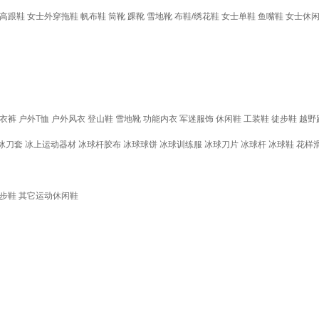
高跟鞋
女士外穿拖鞋
帆布鞋
筒靴
踝靴
雪地靴
布鞋/绣花鞋
女士单鞋
鱼嘴鞋
女士休
衣裤
户外T恤
户外风衣
登山鞋
雪地靴
功能内衣
军迷服饰
休闲鞋
工装鞋
徒步鞋
越野
冰刀套
冰上运动器材
冰球杆胶布
冰球球饼
冰球训练服
冰球刀片
冰球杆
冰球鞋
花样
步鞋
其它运动休闲鞋