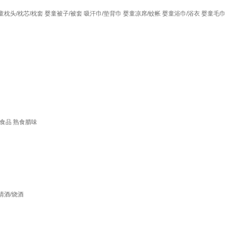
童枕头/枕芯/枕套
婴童被子/被套
吸汗巾/垫背巾
婴童凉席/蚊帐
婴童浴巾/浴衣
婴童毛巾
食品
熟食腊味
清酒/烧酒