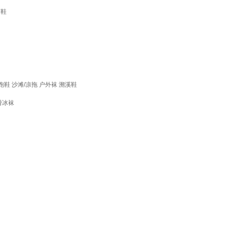
闲鞋
跑鞋
沙滩/凉拖
户外袜
溯溪鞋
滑冰袜