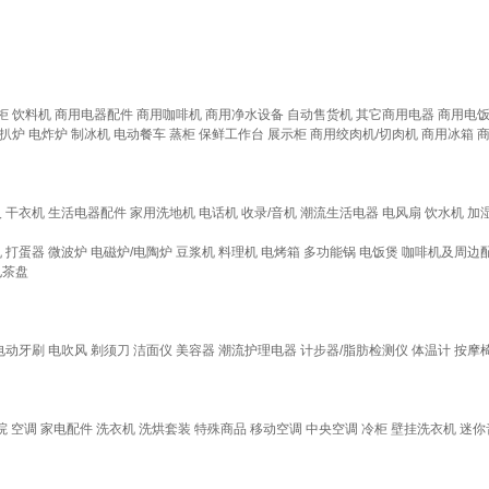
柜
饮料机
商用电器配件
商用咖啡机
商用净水设备
自动售货机
其它商用电器
商用电
扒炉
电炸炉
制冰机
电动餐车
蒸柜
保鲜工作台
展示柜
商用绞肉机/切肉机
商用冰箱
人
干衣机
生活电器配件
家用洗地机
电话机
收录/音机
潮流生活电器
电风扇
饮水机
加
机
打蛋器
微波炉
电磁炉/电陶炉
豆浆机
料理机
电烤箱
多功能锅
电饭煲
咖啡机及周边
电茶盘
电动牙刷
电吹风
剃须刀
洁面仪
美容器
潮流护理电器
计步器/脂肪检测仪
体温计
按摩
院
空调
家电配件
洗衣机
洗烘套装
特殊商品
移动空调
中央空调
冷柜
壁挂洗衣机
迷你