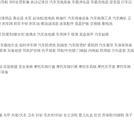
镜导航
360全景影像
执法记录仪
汽车充电装备
车载净化器
车载充电器
逆变器
行车记
喷漆用品
离合器
水泵
起动机/发电机
检修灯
汽车维修设备
汽车检测工具
汽车喇叭
正
管
刹车蹄
刹车卡钳
刹车油
燃油滤清器
改装配件
底盘护板
后视镜
蓄电池
膜
防雾剂/驱水剂
玻璃水
汽车改色膜
车用掸子
喷漆
底盘装甲
汽车贴膜
车载纸巾盒
临时停车牌
汽车防滑垫
防踢垫
汽车除雪铲
遮阳挡
汽车窗帘
车身装饰条
胶条
后备箱垫
司机护目镜
扶手箱套
导航/中控膜
门碗贴
内饰贴
防滑贴
方向盘套
无线
箱
应急救援
安全座椅
摩托车骑行服
摩托车骑行裤
摩托车风镜
摩托车手套
摩托车骑
车装备
服
马甲
外套/大衣
卫衣
衬衫
毛衣/针织衫
女士凉鞋
婴儿礼盒
肚兜
劳保鞋/功能鞋
亲子