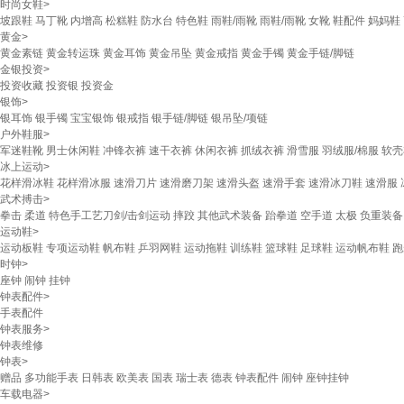
时尚女鞋
>
坡跟鞋
马丁靴
内增高
松糕鞋
防水台
特色鞋
雨鞋/雨靴
雨鞋/雨靴
女靴
鞋配件
妈妈鞋
黄金
>
黄金素链
黄金转运珠
黄金耳饰
黄金吊坠
黄金戒指
黄金手镯
黄金手链/脚链
金银投资
>
投资收藏
投资银
投资金
银饰
>
银耳饰
银手镯
宝宝银饰
银戒指
银手链/脚链
银吊坠/项链
户外鞋服
>
军迷鞋靴
男士休闲鞋
冲锋衣裤
速干衣裤
休闲衣裤
抓绒衣裤
滑雪服
羽绒服/棉服
软壳
冰上运动
>
花样滑冰鞋
花样滑冰服
速滑刀片
速滑磨刀架
速滑头盔
速滑手套
速滑冰刀鞋
速滑服
武术搏击
>
拳击
柔道
特色手工艺刀剑/击剑运动
摔跤
其他武术装备
跆拳道
空手道
太极
负重装备
运动鞋
>
运动板鞋
专项运动鞋
帆布鞋
乒羽网鞋
运动拖鞋
训练鞋
篮球鞋
足球鞋
运动帆布鞋
跑
时钟
>
座钟
闹钟
挂钟
钟表配件
>
手表配件
钟表服务
>
钟表维修
钟表
>
赠品
多功能手表
日韩表
欧美表
国表
瑞士表
德表
钟表配件
闹钟
座钟挂钟
车载电器
>