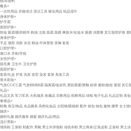
线/布面料
餐具
>
一次性用品
衣物清洁
清洁工具
驱虫用品
纸品湿巾
身体护肤
>
护手霜
面部护肤
>
卸妆
眼霜/眼部精华
剃须
洁面
面霜
面膜
爽肤水/化妆水
眼膜
润唇膏
其它面部护肤
唇
身体护理
>
手足
颈部
润肤
沐浴
精油
纤体塑形
美胸
套装
口腔护理
>
漱口水
牙刷/牙线
女性护理
>
脱毛膏
卫生巾
卫生护垫
面部护肤
>
套装/礼盒
护发
洗发
造型
染发
套装
美发工具
香水彩妆
>
气垫CC/CC霜
气垫BB/BB霜
隔离霜/妆前乳
唇彩唇蜜/唇釉
粉饼
蜜粉/散粉
遮瑕
其它
礼品
>
礼品文具
军刀军具
火机烟具
收藏品
宗教用品
殡葬用品
绿植
电子礼品
礼品定制
美妆
奢侈品
>
鞋靴
珠宝/饰品
名品腕表
高档化妆品
太阳镜/眼镜框
配件
箱包
钱包
服饰
腰带
女士钱
婚庆
>
婚纱礼服
婚庆服务
婚宴
婚庆礼品/用品
流行男鞋
>
增高鞋
工装鞋
鞋配件
男靴
男士外穿拖鞋
传统布鞋
男士商务/正装皮鞋
正装鞋
男士凉