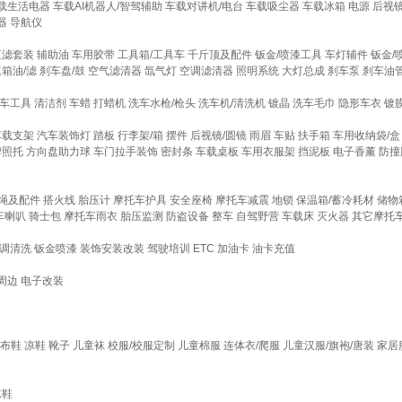
载生活电器
车载AI机器人/智驾辅助
车载对讲机/电台
车载吸尘器
车载冰箱
电源
后视
器
导航仪
三滤套装
辅助油
车用胶带
工具箱/工具车
千斤顶及配件
钣金/喷漆工具
车灯辅件
钣金/
箱油/滤
刹车盘/鼓
空气滤清器
氙气灯
空调滤清器
照明系统
大灯总成
刹车泵
刹车油
车工具
清洁剂
车蜡
打蜡机
洗车水枪/枪头
洗车机/清洗机
镀晶
洗车毛巾
隐形车衣
镀
车载支架
汽车装饰灯
踏板
行李架/箱
摆件
后视镜/圆镜
雨眉
车贴
扶手箱
车用收纳袋/盒
牌照托
方向盘助力球
车门拉手装饰
密封条
车载桌板
车用衣服架
挡泥板
电子香薰
防撞
绳及配件
搭火线
胎压计
摩托车护具
安全座椅
摩托车减震
地锁
保温箱/蓄冷耗材
储物
车喇叭
骑士包
摩托车雨衣
胎压监测
防盗设备
整车
自驾野营
车载床
灭火器
其它摩托
调清洗
钣金喷漆
装饰安装改装
驾驶培训
ETC
加油卡
油卡充值
周边
电子改装
帆布鞋
凉鞋
靴子
儿童袜
校服/校服定制
儿童棉服
连体衣/爬服
儿童汉服/旗袍/唐装
家居
凉鞋