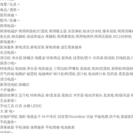
母婴
⁄
玩具
>
食品
⁄
酒类
>
医药保健
>
图书
⁄
音像
>
商用电器
>
商用电磁炉
商用和面机/打蛋机
商用吸尘器
冰淇淋机
刨冰/沙冰机
爆米花机
商用消毒
鱼丸机
棉花糖机
保温售饭台
果糖机
商用磨浆机
商用电饼铛
商用压面机
封口/封杯机
家电服务
>
延保服务
家电清洗
家电安装
家电维修
滤芯更换服务
生活电器
>
清洁机
净水器
除螨仪
电暖桌
特殊商品
新风机
挂烫机/熨斗
冷风扇
除湿机
扫地机器
厨房小电
>
特殊商品
电炖锅
养生壶
电热饭盒
三明治机/早餐机
面条机
绞肉/切菜机
厨师机/和面
空气炸锅
电陶炉
破壁机
电烧烤炉
榨汁机/料理机
原汁机
电动榨汁杯
煎药壶
煮茶器/
清洁电器
>
家用洗地机
除螨仪
个护健康
>
眼部按摩仪
足疗机
特殊商品
卷/直发器
蒸脸仪
冲牙器
电动牙刷头
直发梳
剃/脱毛器
五金家装
>
手动工具
灯具
水槽
LED灯
大 家 电
>
衣物护理机
酒柜
电视盒子
Hi-Fi专区
回音壁/Soundbar
功放
平板电视
烘干机
家庭影
手机服务
>
屏幕换新
手机保险
保障服务
手机维修
电池换新
对讲机
>