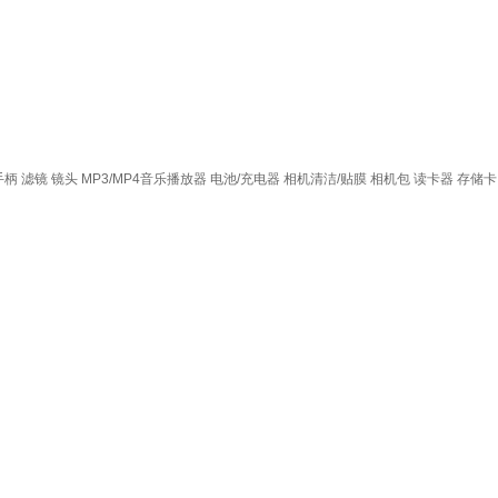
手柄
滤镜
镜头
MP3/MP4音乐播放器
电池/充电器
相机清洁/贴膜
相机包
读卡器
存储卡