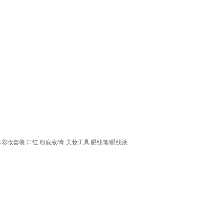
水彩妆套装
口红
粉底液/膏
美妆工具
眼线笔/眼线液