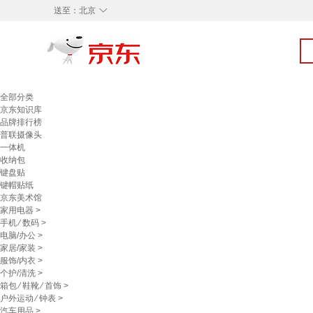
◇
送至：
北京
全部分类
京东知识库
品牌排行榜
普联摄像头
一体机
收纳包
键盘贴
键帽贴纸
京东美术馆
家用电器
>
手机
⁄
数码
>
电脑/办公
>
家居/家装
>
服饰/内衣
>
个护/清洗
>
箱包
⁄
鞋靴
⁄
首饰
>
户外运动
⁄
钟表
>
汽车用品
>