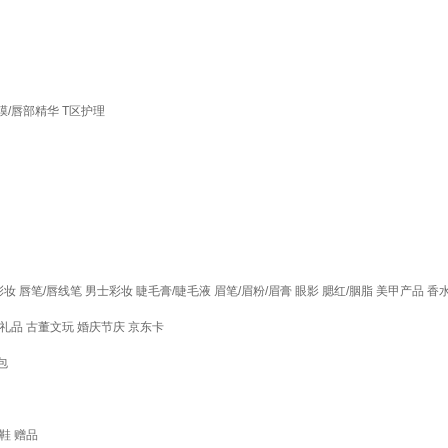
膜/唇部精华
T区护理
彩妆
唇笔/唇线笔
男士彩妆
睫毛膏/睫毛液
眉笔/眉粉/眉膏
眼影
腮红/胭脂
美甲产品
香
礼品
古董文玩
婚庆节庆
京东卡
包
鞋
赠品