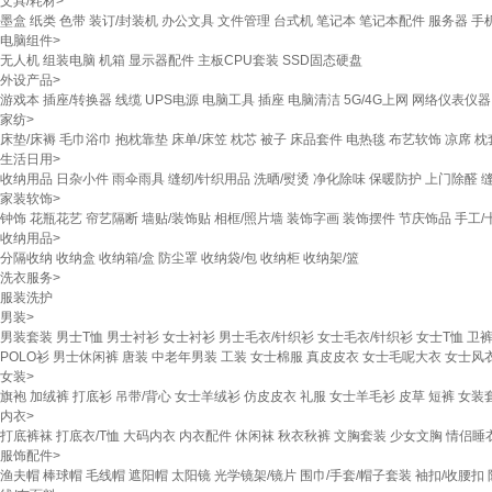
文具/耗材
>
墨盒
纸类
色带
装订/封装机
办公文具
文件管理
台式机
笔记本
笔记本配件
服务器
手
电脑组件
>
无人机
组装电脑
机箱
显示器配件
主板CPU套装
SSD固态硬盘
外设产品
>
游戏本
插座/转换器
线缆
UPS电源
电脑工具
插座
电脑清洁
5G/4G上网
网络仪表仪器
家纺
>
床垫/床褥
毛巾浴巾
抱枕靠垫
床单/床笠
枕芯
被子
床品套件
电热毯
布艺软饰
凉席
枕
生活日用
>
收纳用品
日杂小件
雨伞雨具
缝纫/针织用品
洗晒/熨烫
净化除味
保暖防护
上门除醛
家装软饰
>
钟饰
花瓶花艺
帘艺隔断
墙贴/装饰贴
相框/照片墙
装饰字画
装饰摆件
节庆饰品
手工/
收纳用品
>
分隔收纳
收纳盒
收纳箱/盒
防尘罩
收纳袋/包
收纳柜
收纳架/篮
洗衣服务
>
服装洗护
男装
>
男装套装
男士T恤
男士衬衫
女士衬衫
男士毛衣/针织衫
女士毛衣/针织衫
女士T恤
卫裤
POLO衫
男士休闲裤
唐装
中老年男装
工装
女士棉服
真皮皮衣
女士毛呢大衣
女士风
女装
>
旗袍
加绒裤
打底衫
吊带/背心
女士羊绒衫
仿皮皮衣
礼服
女士羊毛衫
皮草
短裤
女装
内衣
>
打底裤袜
打底衣/T恤
大码内衣
内衣配件
休闲袜
秋衣秋裤
文胸套装
少女文胸
情侣睡
服饰配件
>
渔夫帽
棒球帽
毛线帽
遮阳帽
太阳镜
光学镜架/镜片
围巾/手套/帽子套装
袖扣/收腰扣