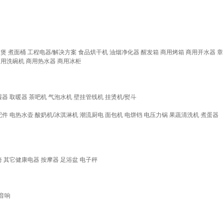
饭煲
煮面桶
工程电器/解决方案
食品烘干机
油烟净化器
醒发箱
商用烤箱
商用开水器
章
商用洗碗机
商用热水器
商用冰柜
湿器
取暖器
茶吧机
气泡水机
壁挂管线机
挂烫机/熨斗
配件
电热水壶
酸奶机/冰淇淋机
潮流厨电
面包机
电饼铛
电压力锅
果蔬清洗机
煮蛋器
椅
其它健康电器
按摩器
足浴盆
电子秤
音响