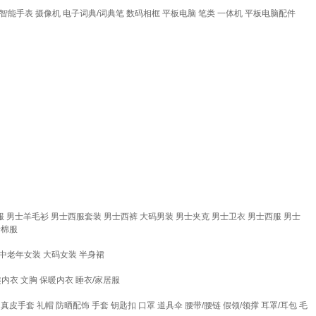
智能手表
摄像机
电子词典/词典笔
数码相框
平板电脑
笔类
一体机
平板电脑配件
服
男士羊毛衫
男士西服套装
男士西裤
大码男装
男士夹克
男士卫衣
男士西服
男士
士棉服
中老年女装
大码女装
半身裙
趣内衣
文胸
保暖内衣
睡衣/家居服
真皮手套
礼帽
防晒配饰
手套
钥匙扣
口罩
道具伞
腰带/腰链
假领/领撑
耳罩/耳包
毛