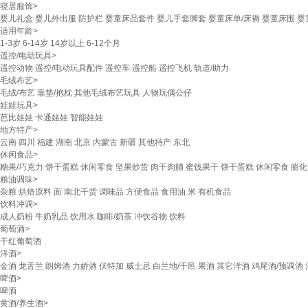
寝居服饰
>
婴儿礼盒
婴儿外出服
防护栏
婴童床品套件
婴儿手套脚套
婴童床单/床褥
婴童床围
婴
适用年龄
>
1-3岁
6-14岁
14岁以上
6-12个月
遥控/电动玩具
>
遥控动物
遥控/电动玩具配件
遥控车
遥控船
遥控飞机
轨道/助力
毛绒布艺
>
毛绒/布艺
靠垫/抱枕
其他毛绒布艺玩具
人物玩偶公仔
娃娃玩具
>
芭比娃娃
卡通娃娃
智能娃娃
地方特产
>
云南
四川
福建
湖南
北京
内蒙古
新疆
其他特产
东北
休闲食品
>
糖果/巧克力
饼干蛋糕
休闲零食
坚果炒货
肉干肉脯
蜜饯果干
饼干蛋糕
休闲零食
膨化
粮油调味
>
杂粮
烘焙原料
面
南北干货
调味品
方便食品
食用油
米
有机食品
饮料冲调
>
成人奶粉
牛奶乳品
饮用水
咖啡/奶茶
冲饮谷物
饮料
葡萄酒
>
干红葡萄酒
洋酒
>
金酒
龙舌兰
朗姆酒
力娇酒
伏特加
威士忌
白兰地/干邑
果酒
其它洋酒
鸡尾酒/预调酒
啤酒
>
啤酒
黄酒/养生酒
>