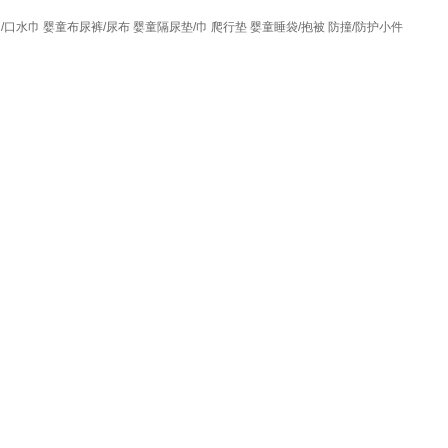
/口水巾
婴童布尿裤/尿布
婴童隔尿垫/巾
爬行垫
婴童睡袋/抱被
防撞/防护小件