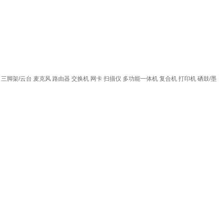
三脚架/云台
麦克风
路由器
交换机
网卡
扫描仪
多功能一体机
复合机
打印机
硒鼓/墨