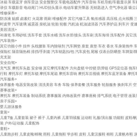
冰箱
车载蓝牙
倒车雷达
安全预警仪
车载电器配件
汽车音响
车机导航/车载显示屏
车
录仪
车载影音
电动尾门
HUD抬头显示
电动车窗升降器
无钥匙进入
空气净化器
吸尘
维修保养
>
防冻液
贴膜
卤素灯
火花塞
雨刷
维修配件
其它汽修工具
氧传感器
高压线
点火线圈
时皮带
汽车玻璃
减震器
柴机油
轮胎
轮毂
汽机油
机油滤清器
汽车养护品
刹车片
变速
美容清洗
>
补漆笔
车用砂纸
洗车手套
洗车水桶
洗车水管/接头
洗车刷
洗车海绵
洗车配件
其它洗
汽车装饰
>
其它功能小件
挂件
头枕腰靠
车内除味剂
汽车脚垫
座套
座垫
车衣
香水
车身装饰件
保险杠
隔音隔热棉
排挡/手刹套
汽车钥匙扣/包
汽车炭包
尾喉
仪表台防晒垫
车牌架/
充支架
安全自驾
>
充气泵
摩托车头盔
安全锤
其它摩托车配件
方向盘锁
中控锁
防滑链
GPS定位器
拖车
行鞋
摩托车灯
摩托车锁
摩托车尾箱
摩托车音响
摩托车后视镜
摩托车蓝牙装备
摩托
汽车服务
>
保养服务
电器安装改装
清洗美容
车务
车险
保养套餐
洗车服务
轮胎服务
换刹车片
空
赛事改装
>
摩托车
摩托车装备
制动系统
赛事服装
内饰改装件
赛事座椅
排气系统
电子管理
改装
亲子乐园
>
婴儿游泳服务
童装
>
儿童T恤
儿童套装
裙子
裤子
儿童内裤
儿童羽绒服
运动鞋
礼服/演出服
功能鞋
皮鞋/
装
户外/运动服
儿童配饰
童鞋
>
儿童跑步鞋
儿童皮靴/棉靴
雨鞋
儿童拖鞋
学步鞋
皮鞋
儿童汉服鞋
棉鞋
儿童帆布鞋