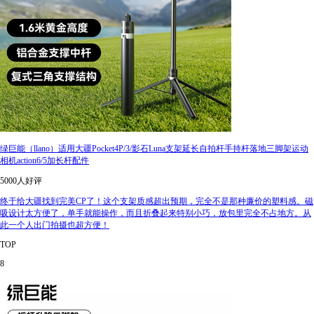
绿巨能（llano）适用大疆Pocket4P/3/影石Luna支架延长自拍杆手持杆落地三脚架运动
相机action6/5加长杆配件
5000人好评
终于给大疆找到完美CP了！这个支架质感超出预期，完全不是那种廉价的塑料感。磁
吸设计太方便了，单手就能操作，而且折叠起来特别小巧，放包里完全不占地方。从
此一个人出门拍摄也超方便！
TOP
8