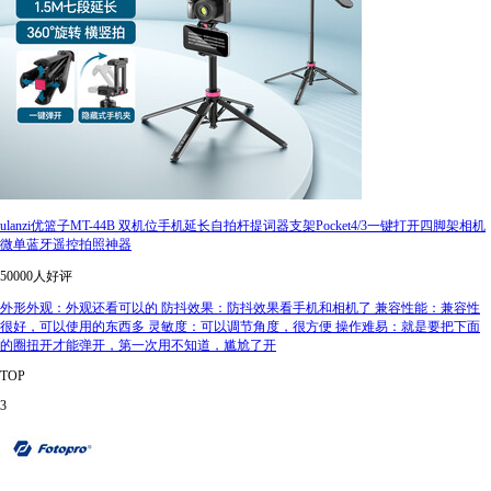
ulanzi优篮子MT-44B 双机位手机延长自拍杆提词器支架Pocket4/3一键打开四脚架相机
微单蓝牙遥控拍照神器
50000人好评
外形外观：外观还看可以的 防抖效果：防抖效果看手机和相机了 兼容性能：兼容性
很好，可以使用的东西多 灵敏度：可以调节角度，很方便 操作难易：就是要把下面
的圈扭开才能弹开，第一次用不知道，尴尬了开
TOP
3