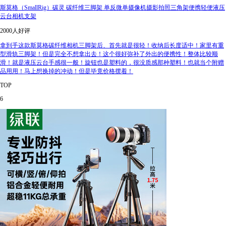
斯莫格（SmallRig）碳灵 碳纤维三脚架 单反微单摄像机摄影拍照三角架便携轻便液压
云台相机支架
2000人好评
拿到手这款斯莫格碳纤维相机三脚架后、首先就是很轻！收纳后长度适中！家里有重
型滑轨三脚架！但是完全不想拿出去！这个很好弥补了外出的便携性！整体比较顺
滑！就是液压云台手感很一般！旋钮也是塑料的，很没质感那种塑料！也就当个附赠
品用用！马上想换掉的冲动！但是毕竟价格摆着！
TOP
6