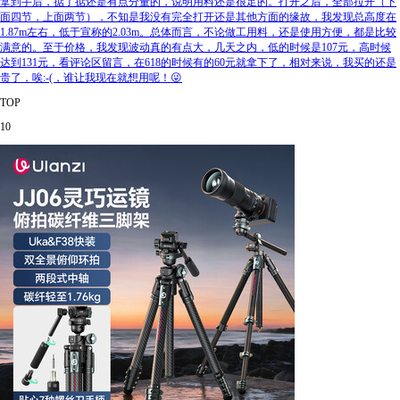
拿到手后，掂了掂还是有点分量的，说明用料还是很足的。打开之后，全部拉开（下
面四节，上面两节），不知是我没有完全打开还是其他方面的缘故，我发现总高度在
1.87m左右，低于宣称的2.03m。总体而言，不论做工用料，还是使用方便，都是比较
满意的。至于价格，我发现波动真的有点大，几天之内，低的时候是107元，高时候
达到131元，看评论区留言，在618的时候有的60元就拿下了，相对来说，我买的还是
贵了，唉:-(，谁让我现在就想用呢！😜
TOP
10