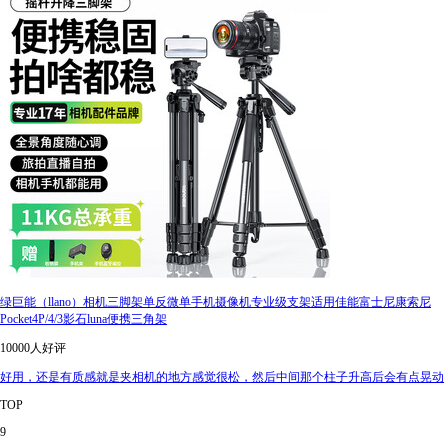
绿巨能（llano）相机三脚架单反微单手机摄像机专业级支架适用佳能富士尼康索尼
Pocket4P/4/3影石luna便携三角架
10000人好评
好用，还是有质感就是夹相机的地方感觉很松，然后中间那个柱子升高后会有点晃动
TOP
9