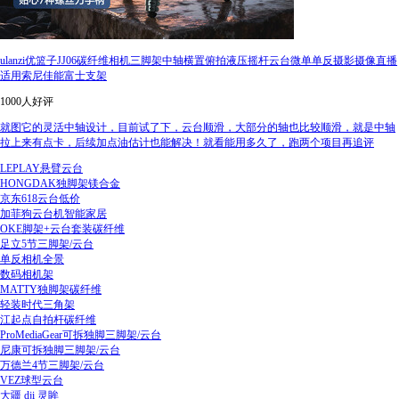
ulanzi优篮子JJ06碳纤维相机三脚架中轴横置俯拍液压摇杆云台微单单反摄影摄像直播
适用索尼佳能富士支架
1000人好评
就图它的灵活中轴设计，目前试了下，云台顺滑，大部分的轴也比较顺滑，就是中轴
拉上来有点卡，后续加点油估计也能解决！就看能用多久了，跑两个项目再追评
LEPLAY悬臂云台
HONGDAK独脚架镁合金
京东618云台低价
加菲狗云台机智能家居
OKE脚架+云台套装碳纤维
足立5节三脚架/云台
单反相机全景
数码相机架
MATTY独脚架碳纤维
轻装时代三角架
江起点自拍杆碳纤维
ProMediaGear可拆独脚三脚架/云台
尼康可拆独脚三脚架/云台
万德兰4节三脚架/云台
VEZ球型云台
大疆 dji 灵眸