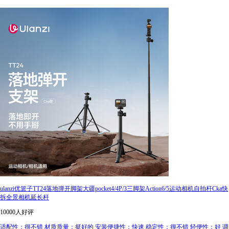
ulanzi优篮子TT24落地弹开脚架大疆pocket4/4P/3三脚架Action6/5运动相机自拍杆Cka快
拆全景相机延长杆
10000人好评
适配性：很不错 材质质量：挺好的 安装便捷性：快速 稳定性：很不错 轻便性：好 调