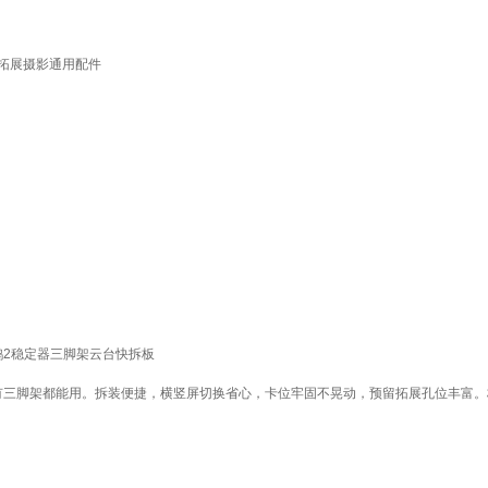
接拓展摄影通用配件
鹤2稳定器三脚架云台快拆板
有三脚架都能用。拆装便捷，横竖屏切换省心，卡位牢固不晃动，预留拓展孔位丰富