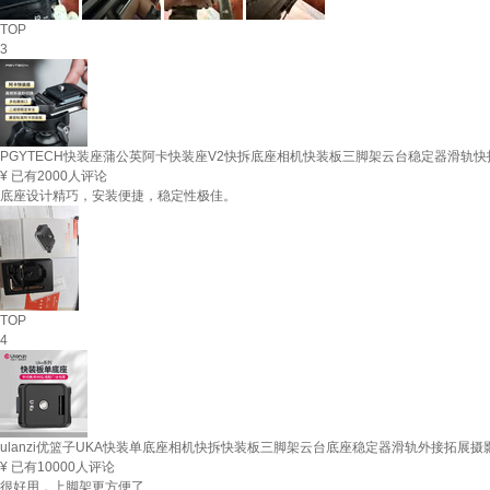
TOP
3
PGYTECH快装座蒲公英阿卡快装座V2快拆底座相机快装板三脚架云台稳定器滑轨
¥
已有2000人评论
底座设计精巧，安装便捷，稳定性极佳。
TOP
4
ulanzi优篮子UKA快装单底座相机快拆快装板三脚架云台底座稳定器滑轨外接拓展摄
¥
已有10000人评论
很好用，上脚架更方便了