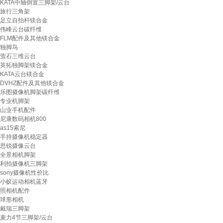
KATA中轴倒置三脚架/云台
旅行三角架
足立自拍杆镁合金
伟峰云台碳纤维
FLM配件及其他镁合金
独脚鸟
萤石三维云台
英拓独脚架镁合金
KATA云台镁合金
DVHZ配件及其他镁合金
乐图摄像机脚架碳纤维
专业机脚架
山业手机配件
尼康数码相机800
as15索尼
手持摄像机稳定器
思锐摄像云台
全景相机脚架
利拍摄像机三脚架
sony摄像机性价比
小蚁运动相机蓝牙
照相机配件
球形相机
戴瑞三脚架
麦力4节三脚架/云台