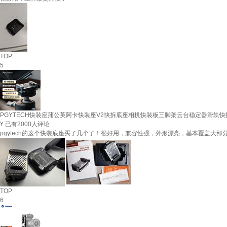
TOP
5
PGYTECH快装座蒲公英阿卡快装座V2快拆底座相机快装板三脚架云台稳定器滑轨
¥
已有2000人评论
pgytech的这个快装底座买了几个了！很好用，兼容性强，外形漂亮，基本覆盖大
TOP
6