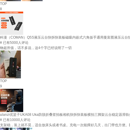
TOP
8
科漫（COMAN）Q5S液压云台快拆快装板磁吸内嵌式六角扳手通用曼富图液压云台快
¥
已有5000人评论
物超所值，话不多说，这4个字已经说明了一切
TOP
9
ulanzi优篮子UKA08 Uka防脱折叠竖拍板相机快拆快装板横拍三脚架云台稳定器
¥
已有10000人评论
支架稳，装上就不晃，适合放床头或者书桌。充电一次能撑好几天，出门带也方便。我