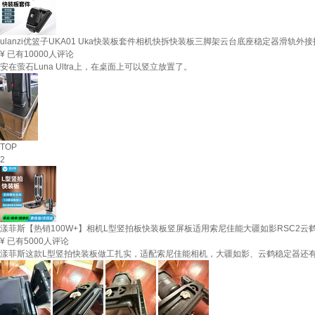
ulanzi优篮子UKA01 Uka快装板套件相机快拆快装板三脚架云台底座稳定器滑轨外
¥
已有10000人评论
安在萤石Luna Ultra上，在桌面上可以竖立放置了。
TOP
2
漾菲斯【热销100W+】相机L型竖拍板快装板竖屏板适用索尼佳能大疆如影RSC2云
¥
已有5000人评论
漾菲斯这款L型竖拍快装板做工扎实，适配索尼佳能相机，大疆如影、云鹤稳定器还