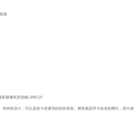
快装板
影摄像机竖拍板LBM120
。有快拆设计，可以直接卡进通用的快拆底座。横竖都是阿卡标准的槽位，很方便