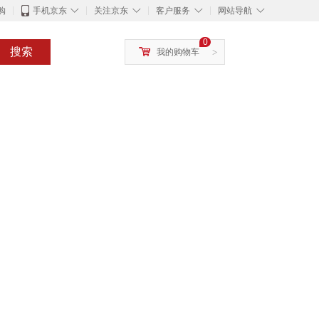
◇
◇
◇
◇
购
手机京东
关注京东
客户服务
网站导航
0
搜索
我的购物车
>