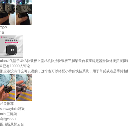
TOP
10
ulanzi优篮子UKA快装板上盖相机快拆快装板三脚架云台底座稳定器滑轨外接拓展摄
¥
已有10000人评论
那应该没有什么可以说的，这个也可以搭配小榫的快挂系统，用于单反或者是手持相机
相关推荐
sunwayfoto晟崴
mini三脚架
利拍th650
图瑞斯悬臂云台