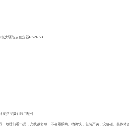
板大疆智云稳定器RS2RS3
滑轨外接拓展摄影通用配件
一般睡前看书用，光线很舒服，不会累眼睛。物流快，包装严实，没磕碰。整体体验不