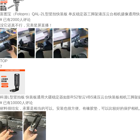
富图宝（Fotopro）QAL-2L型竖拍快装板 单反稳定器三脚架液压云台相机摄像通用
¥
已有2000人评论
没它还真不行，完美竖屏直播！
TOP
7
科漫L型竖拍板 快装板通用大疆稳定器如影RS2智云VBS液压云台快装板相机三脚架摄
¥
已有10000人评论
材料很结实，承重是相当的可以。安装也很方便。有橡胶垫，可以比较好的保护相机