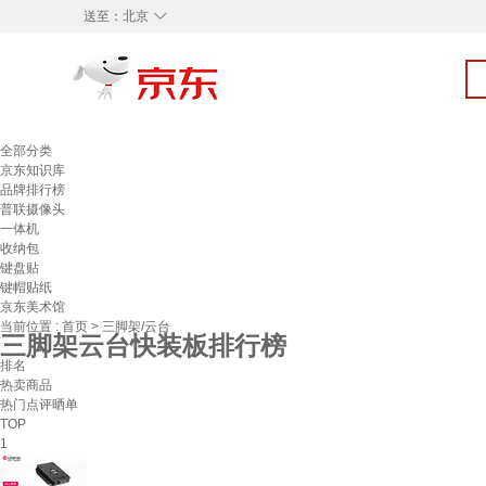
◇
送至：
北京
全部分类
京东知识库
品牌排行榜
普联摄像头
一体机
收纳包
键盘贴
键帽贴纸
京东美术馆
当前位置 :
首页
>
三脚架/云台
三脚架云台快装板排行榜
排名
热卖商品
热门点评晒单
TOP
1