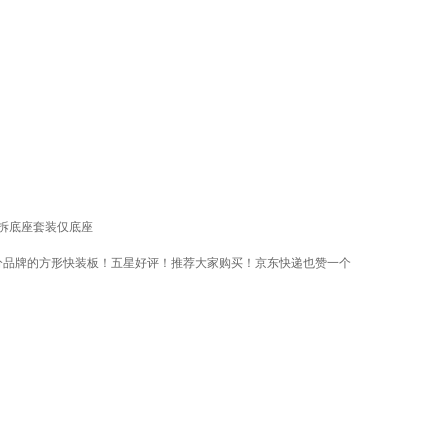
快拆底座套装仅底座
部分品牌的方形快装板！五星好评！推荐大家购买！京东快递也赞一个