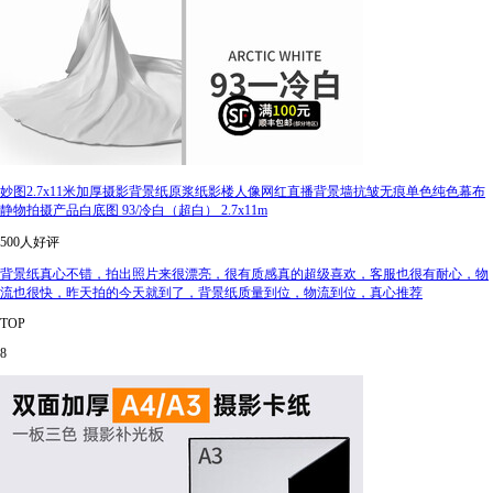
妙图2.7x11米加厚摄影背景纸原浆纸影楼人像网红直播背景墙抗皱无痕单色纯色幕布
静物拍摄产品白底图 93/冷白（超白） 2.7x11m
500人好评
背景纸真心不错，拍出照片来很漂亮，很有质感真的超级喜欢，客服也很有耐心，物
流也很快，昨天拍的今天就到了，背景纸质量到位，物流到位，真心推荐
TOP
8