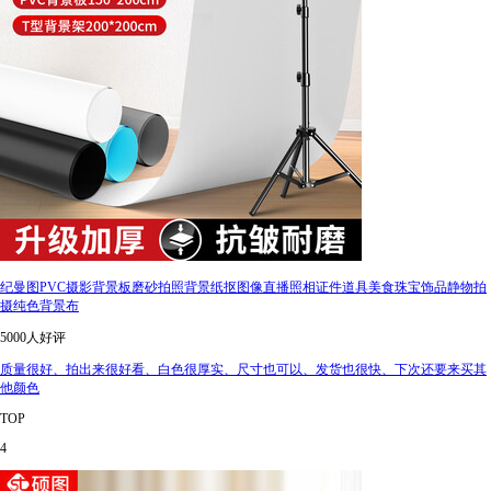
纪曼图PVC摄影背景板磨砂拍照背景纸抠图像直播照相证件道具美食珠宝饰品静物拍
摄纯色背景布
5000人好评
质量很好、拍出来很好看、白色很厚实、尺寸也可以、发货也很快、下次还要来买其
他颜色
TOP
4