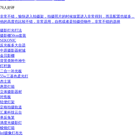
76人好评
非常不错，愉快进入拍摄架，拍摄照片的时候放置进入非常得到，而且配置也挺多，
他的高度也比较不错，非常适用，自然或者是拍摄些物件，非常不错的选择
摄影灯光打法
摄影棚50cm套装
SEKONIC
反光板多大合适
中原摄影器材城
金贝影棚
背景类附件神牛
灯杆旗
二合一补光板
55w三基色柔光灯
杰士派
惠普灯箱
立体摄影器材
对焦板
轻便灯架
定格拍摄轨道
汇巢科技云台
单反兔笼
滴度光摄影灯
棱镜灯箱
led摄像灯布光