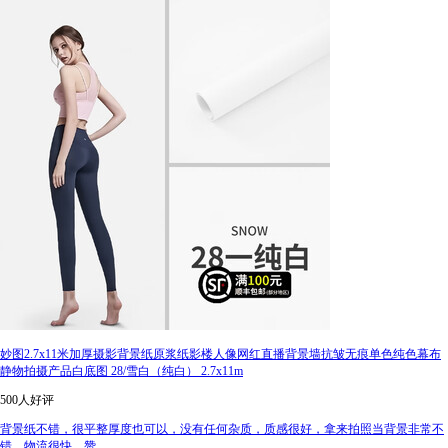
妙图2.7x11米加厚摄影背景纸原浆纸影楼人像网红直播背景墙抗皱无痕单色纯色幕布
静物拍摄产品白底图 28/雪白（纯白） 2.7x11m
500人好评
背景纸不错，很平整厚度也可以，没有任何杂质，质感很好，拿来拍照当背景非常不
错，物流很快，赞