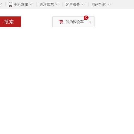
◇
◇
◇
◇
购
手机京东
关注京东
客户服务
网站导航
0
搜索
我的购物车
>