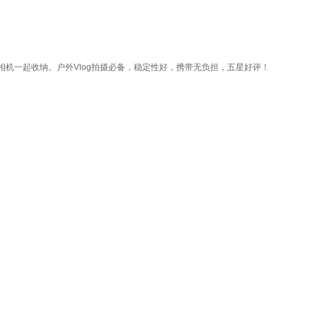
相机一起收纳。户外Vlog拍摄必备，稳定性好，携带无负担，五星好评！