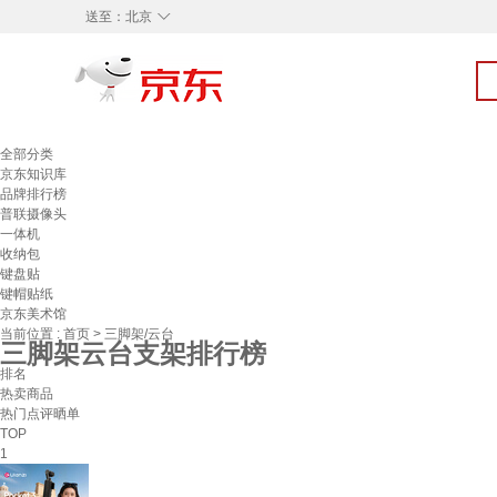
◇
送至：
北京
全部分类
京东知识库
品牌排行榜
普联摄像头
一体机
收纳包
键盘贴
键帽贴纸
京东美术馆
当前位置 :
首页
>
三脚架/云台
三脚架云台支架排行榜
排名
热卖商品
热门点评晒单
TOP
1