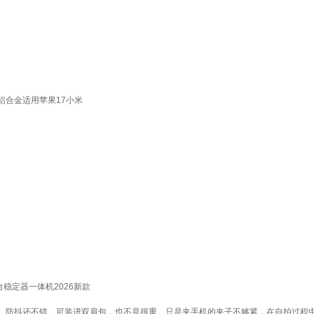
铝合金适用苹果17小米
稳定器一体机2026新款
。防抖还不错。可装进双肩包，也不是很重。只是夹手机的夹子不够紧，在自拍过程