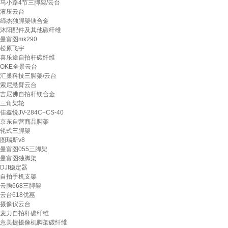
马小路4节三脚架/云台
液压云台
缔杰独脚架镁合金
沐阳配件及其他碳纤维
曼富图mk290
松原飞宇
喜乐途自拍杆碳纤维
OKE全景云台
汇巢科技三脚架/云台
索尼悬臂云台
吉尼佛自拍杆镁合金
三角架轮
佳鑫悦JV-284C+CS-40
京东自营商品脚架
轮式三脚架
图瑞斯v8
曼富图055三脚架
曼富图独脚架
DJI稳定器
自拍手机支架
云腾668三脚架
云台618优惠
摄像仪云台
麦力自拍杆碳纤维
意美捷摄像机脚架碳纤维