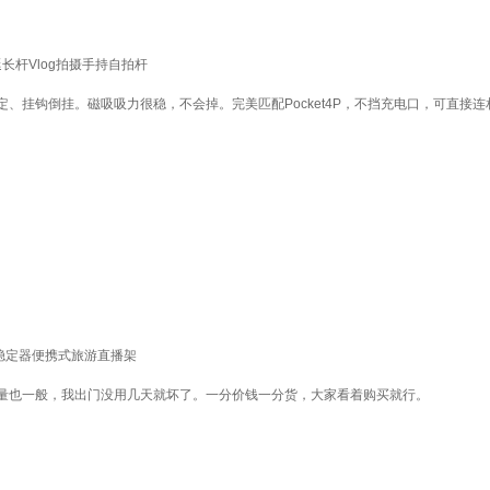
携延长杆Vlog拍摄手持自拍杆
挂钩倒挂。磁吸吸力很稳，不会掉。完美匹配Pocket4P，不挡充电口，可直接连
台稳定器便携式旅游直播架
量也一般，我出门没用几天就坏了。一分价钱一分货，大家看着购买就行。