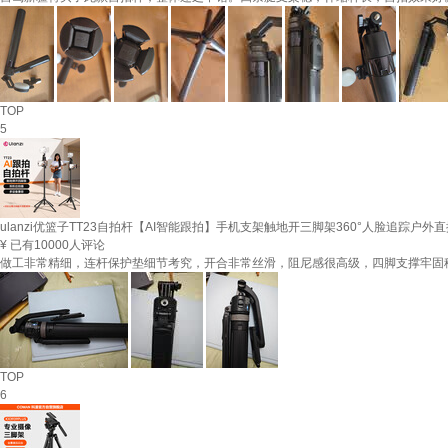
TOP
5
ulanzi优篮子TT23自拍杆【AI智能跟拍】手机支架触地开三脚架360°人脸追踪户外直
¥
已有10000人评论
做工非常精细，连杆保护垫细节考究，开合非常丝滑，阻尼感很高级，四脚支撑牢固
TOP
6