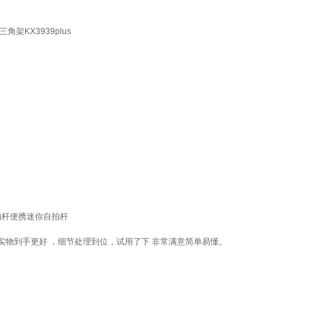
KX3939plus
持自拍杆便携迷你自拍杆
物到手更好 ，细节处理到位，试用了下 非常满意简单易懂。