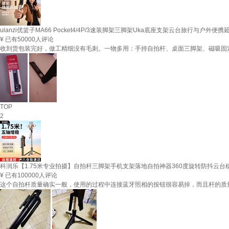
ulanzi优篮子MA66 Pocket4/4P/3速装脚架三脚架Uka底座支架云台旅行与户外便
¥
已有50000人评论
收到货包装完好，做工精细没有毛刺。一物多用：手持自拍杆、桌面三脚架、磁吸固定、
TOP
2
科润乐【1.75米专业拍摄】自拍杆三脚架手机支架落地自拍神器360度旋转防抖云
¥
已有100000人评论
这个自拍杆质量确实一般，使用的过程中连接蓝牙照相的按钮很容易掉，而且杆的质