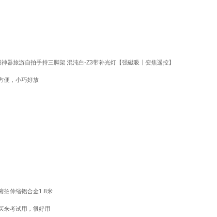
拍摄神器旅游自拍手持三脚架 混沌白-Z3带补光灯【强磁吸丨变焦遥控】
方便，小巧好放
拍伸缩铝合金1.8米
买来考试用，很好用