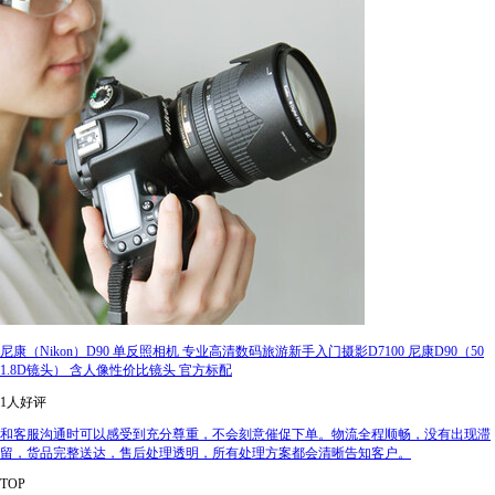
尼康（Nikon）D90 单反照相机 专业高清数码旅游新手入门摄影D7100 尼康D90（50
1.8D镜头） 含人像性价比镜头 官方标配
1人好评
和客服沟通时可以感受到充分尊重，不会刻意催促下单。物流全程顺畅，没有出现滞
留，货品完整送达，售后处理透明，所有处理方案都会清晰告知客户。
TOP