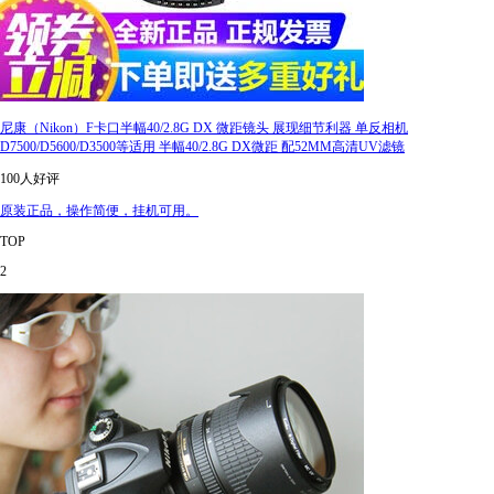
尼康（Nikon）F卡口半幅40/2.8G DX 微距镜头 展现细节利器 单反相机
D7500/D5600/D3500等适用 半幅40/2.8G DX微距 配52MM高清UV滤镜
100人好评
原装正品，操作简便，挂机可用。
TOP
2