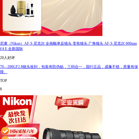
尼康（Nikon）AF-S 尼克尔 全画幅单反镜头 变焦镜头 广角镜头 AF-S 尼克尔 600mm
f/4 E 全新国际
20人好评
70—200GF2.8镜头收到，包装有防伪贴，三码合一，国行正品，成像不错，质量有保
障。
TOP
8