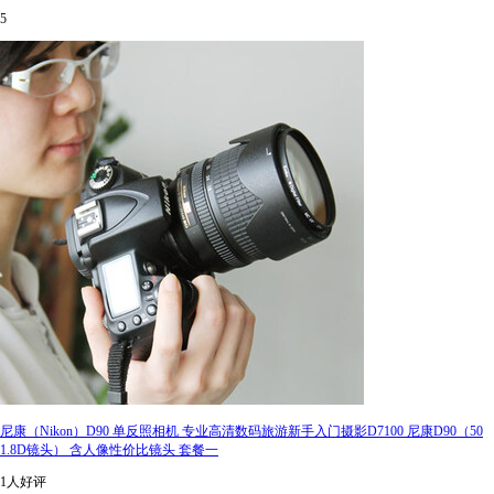
5
尼康（Nikon）D90 单反照相机 专业高清数码旅游新手入门摄影D7100 尼康D90（50
1.8D镜头） 含人像性价比镜头 套餐一
1人好评