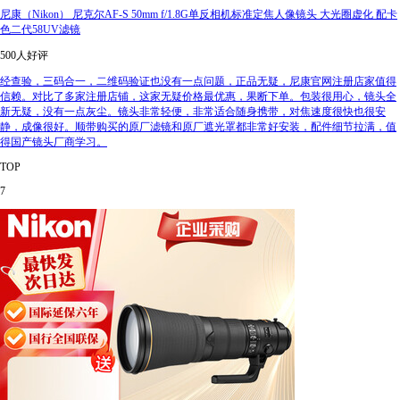
尼康（Nikon） 尼克尔AF-S 50mm f/1.8G单反相机标准定焦人像镜头 大光圈虚化 配卡
色二代58UV滤镜
500人好评
经查验，三码合一，二维码验证也没有一点问题，正品无疑，尼康官网注册店家值得
信赖。对比了多家注册店铺，这家无疑价格最优惠，果断下单。包装很用心，镜头全
新无疑，没有一点灰尘。镜头非常轻便，非常适合随身携带，对焦速度很快也很安
静，成像很好。顺带购买的原厂滤镜和原厂遮光罩都非常好安装，配件细节拉满，值
得国产镜头厂商学习。
TOP
7