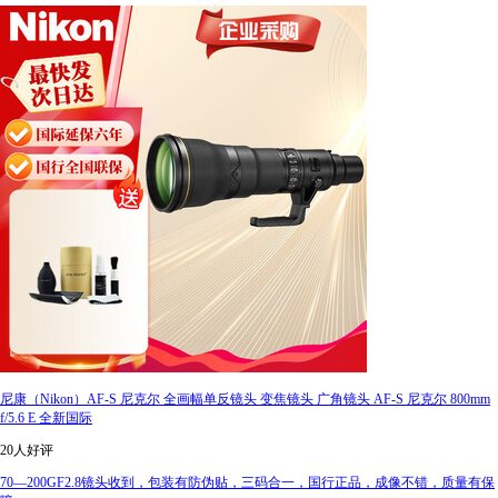
尼康（Nikon）AF-S 尼克尔 全画幅单反镜头 变焦镜头 广角镜头 AF-S 尼克尔 800mm
f/5.6 E 全新国际
20人好评
70—200GF2.8镜头收到，包装有防伪贴，三码合一，国行正品，成像不错，质量有保