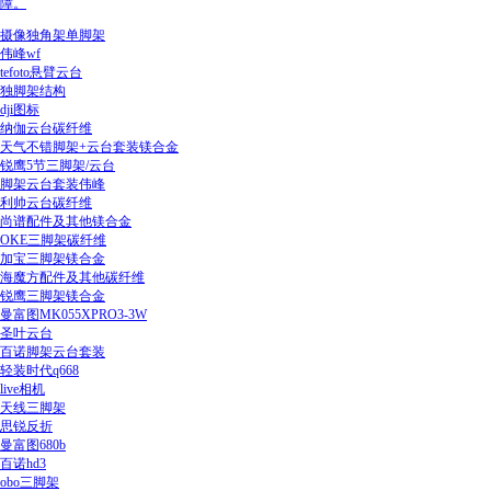
障。
摄像独角架单脚架
伟峰wf
tefoto悬臂云台
独脚架结构
dji图标
纳伽云台碳纤维
天气不错脚架+云台套装镁合金
锐鹰5节三脚架/云台
脚架云台套装伟峰
利帅云台碳纤维
尚谱配件及其他镁合金
OKE三脚架碳纤维
加宝三脚架镁合金
海魔方配件及其他碳纤维
锐鹰三脚架镁合金
曼富图MK055XPRO3-3W
圣叶云台
百诺脚架云台套装
轻装时代q668
live相机
天线三脚架
思锐反折
曼富图680b
百诺hd3
obo三脚架