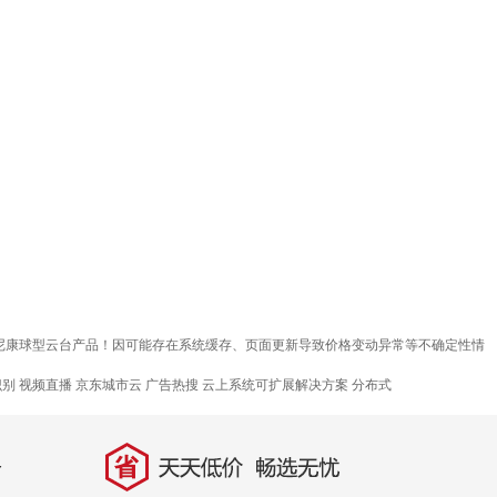
质尼康球型云台产品！因可能存在系统缓存、页面更新导致价格变动异常等不确定性情
识别
视频直播
京东城市云
广告热搜
云上系统可扩展解决方案
分布式
省
天天低价，畅选无忧