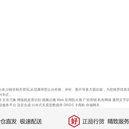
云台多少钱等相关资讯,从尼康球型云台价格、评价、图片等多方面比较，为您推荐优
时补正。
档
京东万象
增值税发票识别
视频点播
Web 应用防火墙
广告营销
私有网络
通用文字
业服务平台
语音合成
分布式关系型数据库 DRDS
卡西欧
存储网关
好
直发，极速配送
正品行货，精致服务