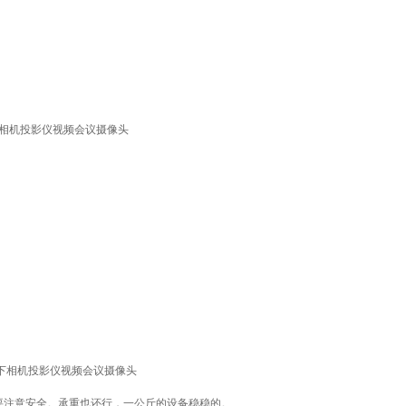
下相机投影仪视频会议摄像头
松下相机投影仪视频会议摄像头
要注意安全。承重也还行，一公斤的设备稳稳的。