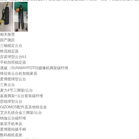
相关推荐
国产微距
三轴稳定云台
铁流稳定器
百诺球型云台b1
手机拍照稳定器
晟崴（SUNWAYFOTO)摄像机脚架碳纤维
维信肯云台机智能家居
爱博图球型云台
三角云台
麦力4节三脚架/云台
嘉速脚架+云台套装碳纤维
思锐球型云台
GIZOMOS配件及其他镁合金
艾沃礼镁合金三脚架/云台
纳伽云台碳纤维
索尼手机单反
爱博图拍摄手柄
数码相机底座