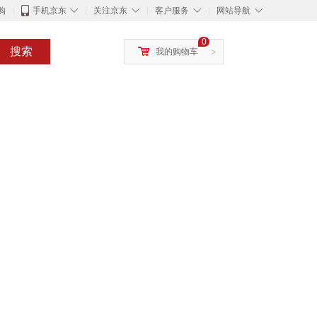
◇
◇
◇
◇
购
手机京东
关注京东
客户服务
网站导航
0
搜索
我的购物车
>