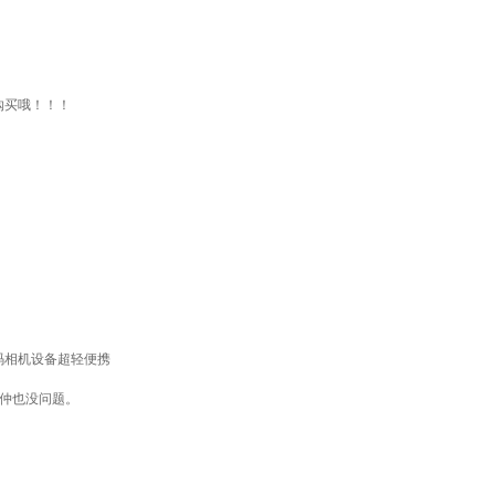
购买哦！！！
码相机设备超轻便携
仲也没问题。