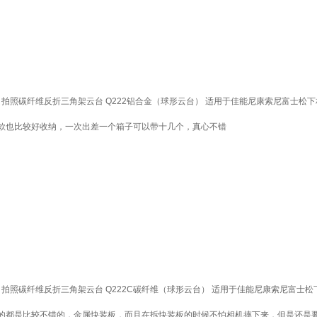
拍照碳纤维反折三角架云台 Q222铝合金（球形云台） 适用于佳能尼康索尼富士松
款也比较好收纳，一次出差一个箱子可以带十几个，真心不错
拍照碳纤维反折三角架云台 Q222C碳纤维（球形云台） 适用于佳能尼康索尼富士
的都是比较不错的，金属快装板，而且在拆快装板的时候不怕相机摔下来，但是还是