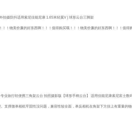
外拍摄防抖适用索尼佳能尼康 1.65米轻翼V | 球形云台三脚架
！！！物美价廉的好东西啊！！！值得购买哦！！！物美价廉的好东西啊！！！值得
户外专业旅行轻便携三角架云台 拍照摄影版【球形手柄云台】 适用佳能尼康索尼富士数
便。支撑微单相机牢固性没问题，兼容性较全面，单反相机在角架下方挂上有重量的物