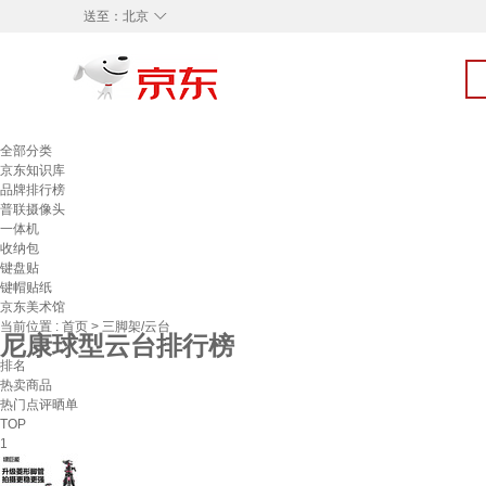
◇
送至：
北京
全部分类
京东知识库
品牌排行榜
普联摄像头
一体机
收纳包
键盘贴
键帽贴纸
京东美术馆
当前位置 :
首页
>
三脚架/云台
尼康球型云台排行榜
排名
热卖商品
热门点评晒单
TOP
1