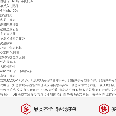
思锐（SIRUI）手机配件
单反入门配件
金钟qhd-65q
超轻脚架
索尼三脚架
爱博图三脚架
劲捷全景云台
意美捷摇臂
单反相机固定腰带
火星探索
相机三角架包邮
曼富图 独脚架
数码相机便携支架
钟表摄像机
大画幅配件
windmill3节三脚架/云台
嘉速三脚架
京东JD.COM为您提供尼康球型云台销量排行榜、尼康球型云台哪个好、尼康球型
况出现，如您发现活动商品标价或促销信息有异常，请您立即联系我们，以便我们及
云监控
广告投放
京东智联云
PLUS 云会议
商家成长
VPN
流数据总线
京东云帮助文
数据库 TiDB
免费在线办公
视频点播加速
流计算
静态页面加速
应用安全网关
城市产
多
快
品类齐全，轻松购物
多仓