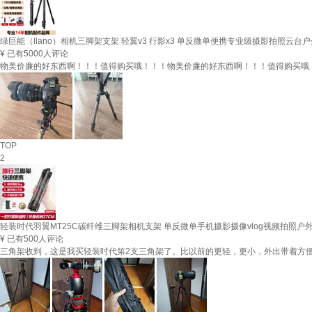
绿巨能（llano）相机三脚架支架 轻翼v3 行影x3 单反微单便携专业级摄影拍照云台户
¥
已有5000人评论
物美价廉的好东西啊！！！值得购买哦！！！物美价廉的好东西啊！！！值得购买哦
TOP
2
轻装时代羽翼MT25C碳纤维三脚架相机支架 单反微单手机摄影摄像vlog视频拍照
¥
已有500人评论
三角架收到，这是我买轻装吋代笫2支三角架了。比以前的更轻，更小，外出带着方