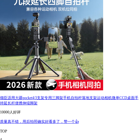
领臣适用大疆pocket4/3支架专用三脚架手机自拍杆落地支架运动相机微单CCD桌面手
持延长杆便携伸缩脚架
10000人好评
质量真不错，用后拍照确实好看多了，赞一个👍
TOP
4