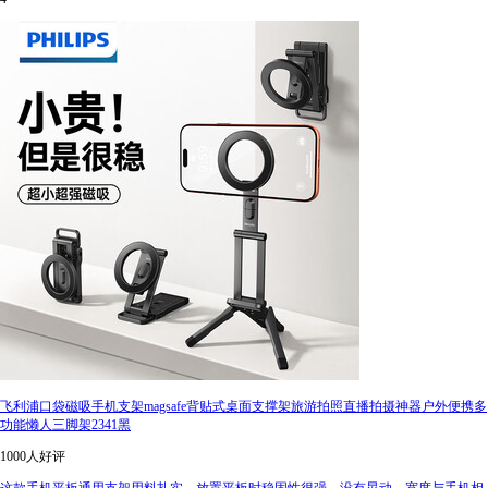
飞利浦口袋磁吸手机支架magsafe背贴式桌面支撑架旅游拍照直播拍摄神器户外便携多
功能懒人三脚架2341黑
1000人好评