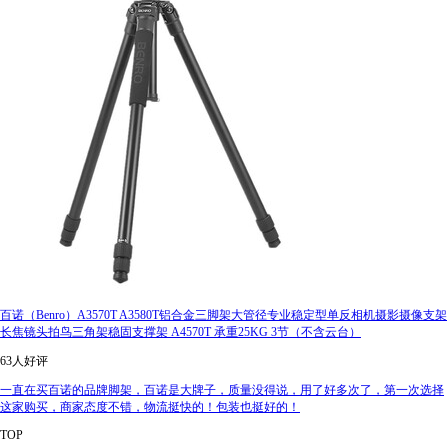
百诺（Benro）A3570T A3580T铝合金三脚架大管径专业稳定型单反相机摄影摄像支架
长焦镜头拍鸟三角架稳固支撑架 A4570T 承重25KG 3节（不含云台）
63人好评
一直在买百诺的品牌脚架，百诺是大牌子，质量没得说，用了好多次了，第一次选择
这家购买，商家态度不错，物流挺快的！包装也挺好的！
TOP