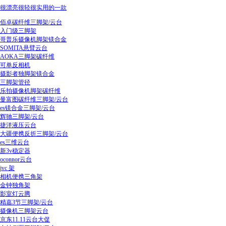
很漂亮很轻很实用的一款
佰卓碳纤维三脚架/云台
入门级三脚架
哥普乐摄像机脚架镁合金
SOMITA悬臂云台
AOKA三脚架碳纤维
可单反相机
摄影者独脚架镁合金
三脚架管径
乐拍摄像机脚架碳纤维
曼富图碳纤维三脚架/云台
es镁合金三脚架/云台
辉驰三脚架/云台
捷洋液压云台
大疆便携反折三脚架/云台
es三维云台
新3v稳定器
oconnor云台
jvc 架
相机便携三角架
金钟独角架
影室灯云腾
精嘉3节三脚架/云台
摄像机三脚架云台
京东11.11云台大促