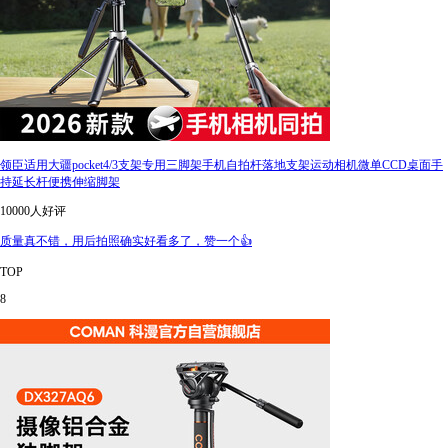
领臣适用大疆pocket4/3支架专用三脚架手机自拍杆落地支架运动相机微单CCD桌面手
持延长杆便携伸缩脚架
10000人好评
质量真不错，用后拍照确实好看多了，赞一个👍
TOP
8