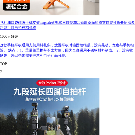
飞利浦口袋磁吸手机支架magsafe背贴式三脚架2026新款桌面拍摄支撑架可折叠便携多
功能手持自拍杆2341橙
1000人好评
这款手机平板通用支架用料扎实，放置平板时稳固性很强，没有晃动。宽度与手机相
近。 缺点： 1、重量较重携带不太方便，因为全身采用不锈钢材料制成。 2、没有收
纳袋，外出携带需要注意和电子产品分装。
TOP
7