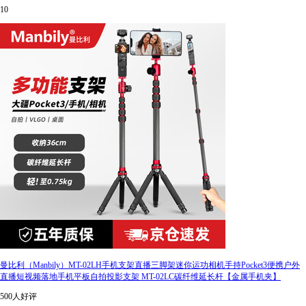
10
曼比利（Manbily）MT-02LH手机支架直播三脚架迷你运功相机手持Pocket3便携户外
直播短视频落地手机平板自拍投影支架 MT-02LC碳纤维延长杆【金属手机夹】
500人好评