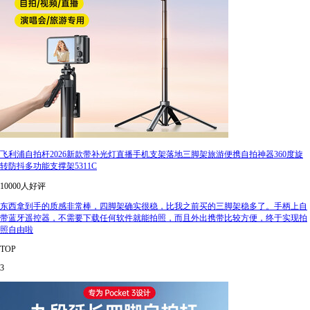
飞利浦自拍杆2026新款带补光灯直播手机支架落地三脚架旅游便携自拍神器360度旋
转防抖多功能支撑架5311C
10000人好评
东西拿到手的质感非常棒，四脚架确实很稳，比我之前买的三脚架稳多了。手柄上自
带蓝牙遥控器，不需要下载任何软件就能拍照，而且外出携带比较方便，终于实现拍
照自由啦
TOP
3