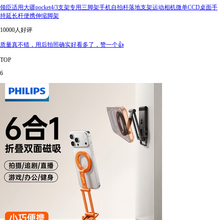
领臣适用大疆pocket4/3支架专用三脚架手机自拍杆落地支架运动相机微单CCD桌面手
持延长杆便携伸缩脚架
10000人好评
质量真不错，用后拍照确实好看多了，赞一个👍
TOP
6