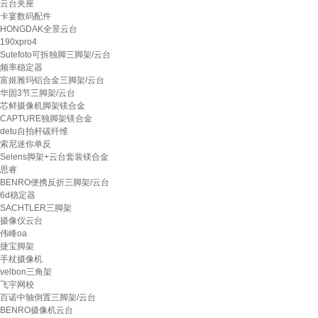
云台夹座
卡宴数码配件
HONGDAK全景云台
190xpro4
Sutefoto可拆独脚三脚架/云台
频率稳定器
富姬雅玛铝合金三脚架/云台
华固3节三脚架/云台
芯鲜摄像机脚架镁合金
CAPTURE独脚架镁合金
detu自拍杆碳纤维
索尼迷你单反
Selens脚架+云台套装镁合金
思睿
BENRO便携反折三脚架/云台
6d稳定器
SACHTLER三脚架
摄像仪云台
伟峰oa
捷宝脚架
手杖摄像机
velbon三角架
飞宇网校
百诺中轴倒置三脚架/云台
BENRO摄像机云台