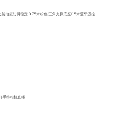
摄防抖稳定 0.75米粉色/三角支撑底座/15米蓝牙遥控
拍杆手持相机直播