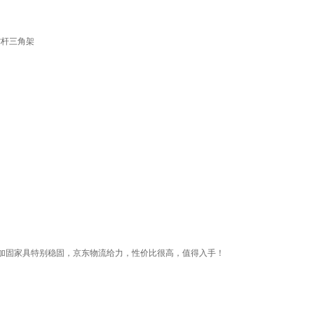
撑杆三角架
加固家具特别稳固，京东物流给力，性价比很高，值得入手！