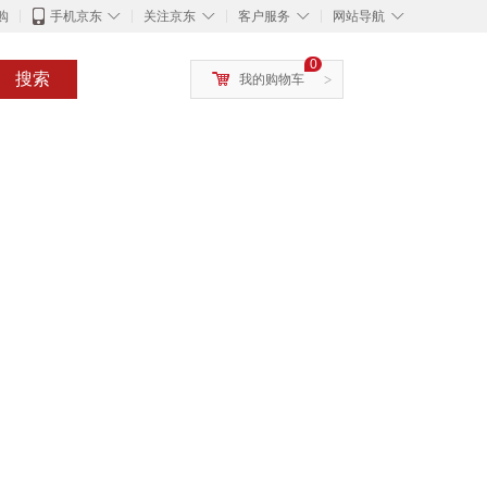
◇
◇
◇
◇
购
手机京东
关注京东
客户服务
网站导航
0
搜索
我的购物车
>