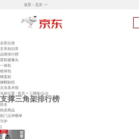
◇
送至：
北京
全部分类
京东知识库
品牌排行榜
普联摄像头
一体机
收纳包
键盘贴
键帽贴纸
京东美术馆
当前位置 :
首页
>
三脚架/云台
支撑三角架排行榜
排名
热卖商品
热门点评晒单
TOP
1