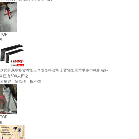
TOP
5
达居匠悬空柜支撑架三角支架托架墙上置物架承重书桌电视柜吊柜
¥
已有500人评论
质量好，物流快，很不错
TOP
6