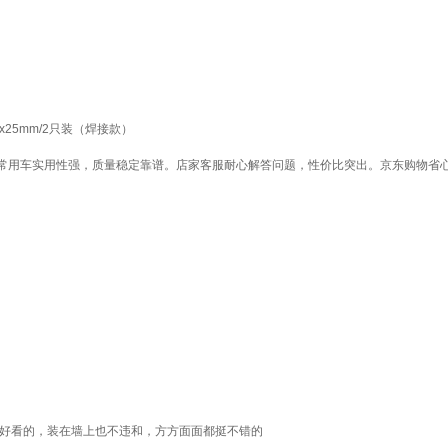
25mm/2只装（焊接款）
常用车实用性强，质量稳定靠谱。店家客服耐心解答问题，性价比突出。京东购物省
挺好看的，装在墙上也不违和，方方面面都挺不错的