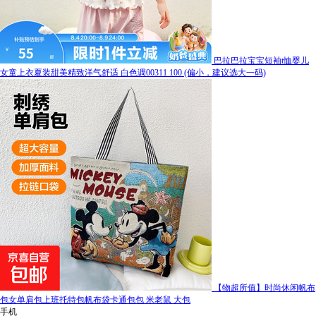
巴拉巴拉宝宝短袖t恤婴儿
女童上衣夏装甜美精致洋气舒适 白色调00311 100 (偏小，建议选大一码)
【物超所值】时尚休闲帆布
包女单肩包上班托特包帆布袋卡通包包 米老鼠 大包
手机