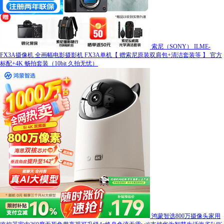
索尼（SONY） ILME-
FX3A摄像机 全画幅电影摄影机 FX3A单机【 赠索尼原装双肩包+清洁套装等 】 官方
标配+4K 畅拍套装（10bit 久拍无忧）
鸿蒙智选800万摄像头家用