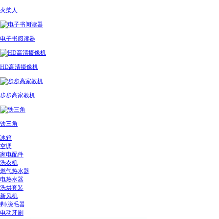
火柴人
电子书阅读器
HD高清摄像机
步步高家教机
铁三角
冰箱
空调
家电配件
洗衣机
燃气热水器
电热水器
洗烘套装
新风机
剃/脱毛器
电动牙刷