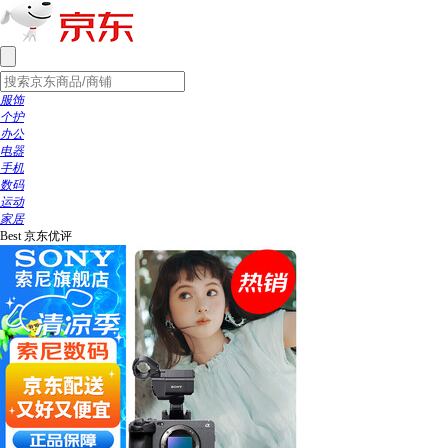
服饰
个护
办公
电器
手机
数码
运动
家居
Best
京东优评