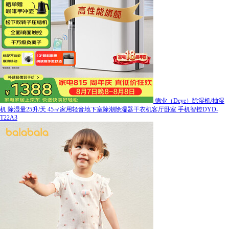
德业（Deye）除湿机/抽湿
机 除湿量25升/天 45㎡家用轻音地下室除潮除湿器干衣机客厅卧室 手机智控DYD-
T22A3