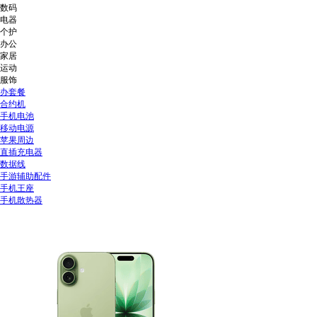
数码
电器
个护
办公
家居
运动
服饰
办套餐
合约机
手机电池
移动电源
苹果周边
直插充电器
数据线
手游辅助配件
手机王座
手机散热器