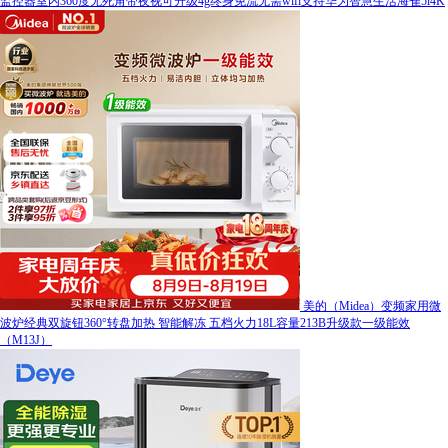
监控器室内360度无死角带夜视可升级4g终身免流无需wifi支持华为智慧生活海雀5i4K
美的（Midea）变频家用微
波炉经典双旋钮360°转盘加热 智能解冻 五档火力18L容量213B升级款一级能效
（M13J）