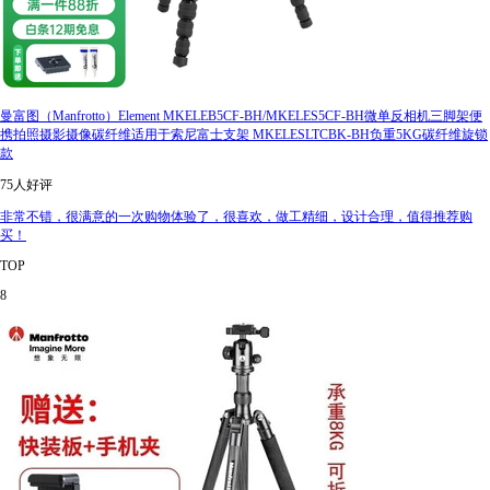
曼富图（Manfrotto）Element MKELEB5CF-BH/MKELES5CF-BH微单反相机三脚架便
携拍照摄影摄像碳纤维适用于索尼富士支架 MKELESLTCBK-BH负重5KG碳纤维旋锁
款
75人好评
非常不错，很满意的一次购物体验了，很喜欢，做工精细，设计合理，值得推荐购
买！
TOP
8