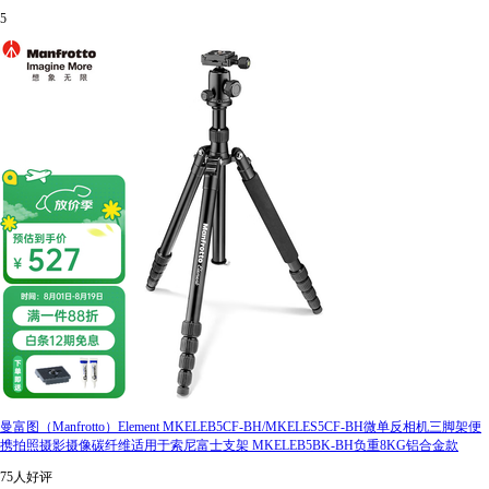
5
曼富图（Manfrotto）Element MKELEB5CF-BH/MKELES5CF-BH微单反相机三脚架便
携拍照摄影摄像碳纤维适用于索尼富士支架 MKELEB5BK-BH负重8KG铝合金款
75人好评