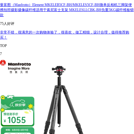
曼富图（Manfrotto）Element MKELEB5CF-BH/MKELES5CF-BH微单反相机三脚架便
携拍照摄影摄像碳纤维适用于索尼富士支架 MKELESLLCBK-BH负重5KG碳纤维板锁
款
75人好评
非常不错，很满意的一次购物体验了，很喜欢，做工精细，设计合理，值得推荐购
买！
TOP
7