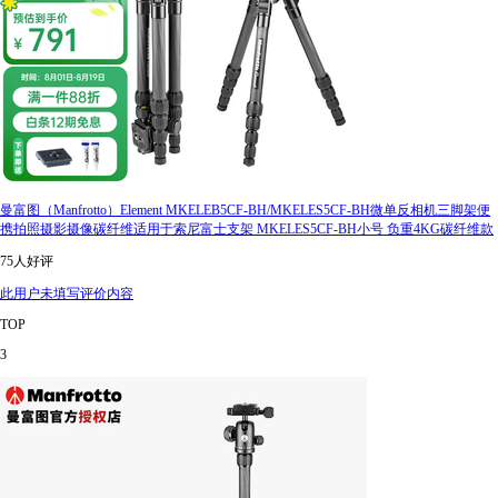
曼富图（Manfrotto）Element MKELEB5CF-BH/MKELES5CF-BH微单反相机三脚架便
携拍照摄影摄像碳纤维适用于索尼富士支架 MKELES5CF-BH小号 负重4KG碳纤维款
75人好评
此用户未填写评价内容
TOP
3