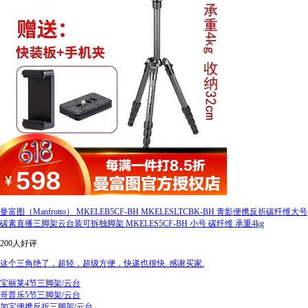
曼富图（Manfrotto） MKELEB5CF-BH MKELESLTCBK-BH 青影便携反折碳纤维大号
碳素直播三脚架云台装可拆独脚架 MKELES5CF-BH 小号 碳纤维 承重4kg
200人好评
这个三角绝了，超轻，超级方便，快递也很快. 感谢买家.
宝丽莱4节三脚架/云台
哥普乐5节三脚架/云台
加宝便携反折三脚架/云台