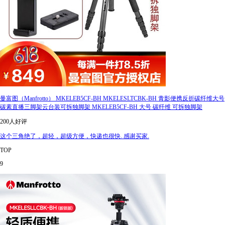
曼富图（Manfrotto） MKELEB5CF-BH MKELESLTCBK-BH 青影便携反折碳纤维大号
碳素直播三脚架云台装可拆独脚架 MKELEB5CF-BH 大号 碳纤维 可拆独脚架
200人好评
这个三角绝了，超轻，超级方便，快递也很快. 感谢买家.
TOP
9