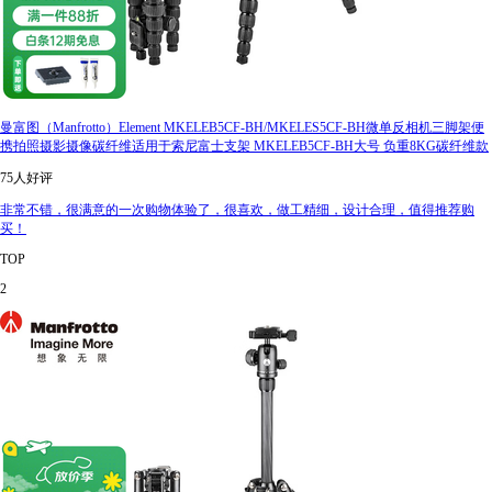
曼富图（Manfrotto）Element MKELEB5CF-BH/MKELES5CF-BH微单反相机三脚架便
携拍照摄影摄像碳纤维适用于索尼富士支架 MKELEB5CF-BH大号 负重8KG碳纤维款
75人好评
非常不错，很满意的一次购物体验了，很喜欢，做工精细，设计合理，值得推荐购
买！
TOP
2