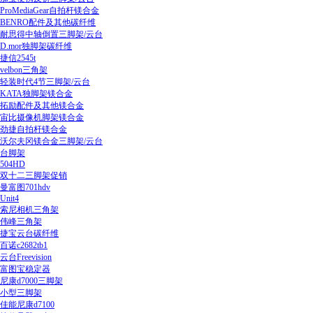
ProMediaGear自拍杆镁合金
BENRO配件及其他碳纤维
耐思得中轴倒置三脚架/云台
D.mor独脚架碳纤维
捷信2545t
velbon三角架
轻装时代4节三脚架/云台
KATA独脚架镁合金
拓励配件及其他镁合金
宙比摄像机脚架镁合金
劲捷自拍杆镁合金
沃尔夫冈镁合金三脚架/云台
台脚架
504HD
双十二三脚架促销
曼富图701hdv
Unit4
索尼相机三角架
伟峰三角架
捷宝云台碳纤维
百诺c2682tb1
云台Freevision
富图宝稳定器
尼康d7000三脚架
小型三脚架
佳能尼康d7100