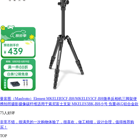
曼富图（Manfrotto）Element MKELEB5CF-BH/MKELES5CF-BH微单反相机三脚架便
携拍照摄影摄像碳纤维适用于索尼富士支架 MKELES5BK-BH小号 负重4KG铝合金款
75人好评
非常不错，很满意的一次购物体验了，很喜欢，做工精细，设计合理，值得推荐购
买！
TOP