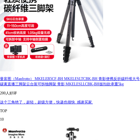
曼富图（Manfrotto） MKELEB5CF-BH MKELESLTCBK-BH 青影便携反折碳纤维大号
碳素直播三脚架云台装可拆独脚架 青影 MKELESLLCBK-BH扳扣款承重5kg
200人好评
这个三角绝了，超轻，超级方便，快递也很快. 感谢买家.
TOP
10