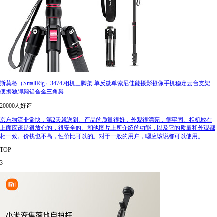
斯莫格（SmallRig）3474 相机三脚架 单反微单索尼佳能摄影摄像手机稳定云台支架
便携独脚架铝合金三角架
20000人好评
京东物流非常快，第2天就送到。产品的质量很好，外观很漂亮，很牢固。相机放在
上面应该是很放心的，很安全的。和他图片上所介绍的功能，以及它的质量和外观都
相一致。价钱也不高，性价比可以的。对于一般的用户，嗯应该说都可以使用。
TOP
3