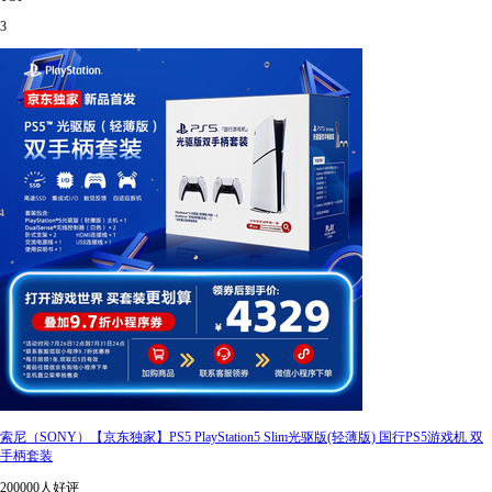
3
索尼（SONY）【京东独家】PS5 PlayStation5 Slim光驱版(轻薄版) 国行PS5游戏机 双
手柄套装
200000人好评