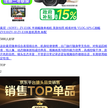
索尼（SONY）ZV-E10K 半画幅微单相机 美肤拍照 精准对焦 VLOG APS-C画幅
ZVE10/ZV-10 ZV-E10K套机黑色 标配
5000人好评
这款索尼微单综合表现很出色，机身轻便便携，出门旅行随身带无负担。对焦追踪精
准，拍人像、动态物体抓拍成功率高，视频画质与防抖能力优秀，高感控噪干净，原
片色彩自然。镜头生态丰富，不管是日常记录还是短视频创作都很合适，长期使用稳
定性强。
TOP
2