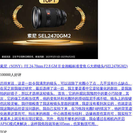
索尼（SONY）FE 24-70mm F2.8 GM II 全画幅标准变焦 G大师镜头(SEL2470GM2)
100000人好评
总得来说，这是一款令我满意的镜头，可以说除了光圈小了点，几乎没有什么缺点。
在买之前我做过研究，最后选择了这一款，我主要是看中它是轻量化的新款，是我旅
拍的好搭子，所以才选择这杖镜头。 首先，它的外观比我预想中的要小巧轻便，其
次，它的做工也相当优秀，他的变焦环和光圈环的滑动阻尼手感不错。镜头上的按键
也比较灵敏。我仔细检查了我这枚镜头里面的玻璃，我是没有看到灰尘的，也就是说
我这颗的品控是没问题的。我自己实拍下来，在70焦段光圈F4的情况下，他的背景虚
化效果还算尚可。拍出来的画面，中心画质相当锐利，边缘画质也算尚可，我实拍下
来基本上就没有出现过紫边。另外，焦段不够长的问题，我会通过在相机内开启
APSC模式来解决，这样我焦段就等效105mm，也算勉强可用。
TOP