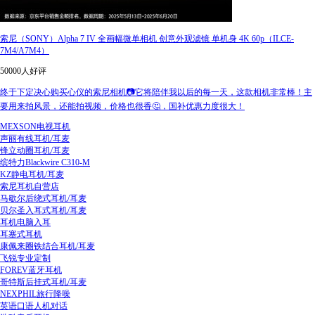
索尼（SONY）Alpha 7 IV 全画幅微单相机 创意外观滤镜 单机身 4K 60p（ILCE-
7M4/A7M4）
50000人好评
终于下定决心购买心仪的索尼相机📷它将陪伴我以后的每一天，这款相机非常棒！主
要用来拍风景，还能拍视频，价格也很香🤔，国补优惠力度很大！
MEXSON电视耳机
声丽有线耳机/耳麦
锋立动圈耳机/耳麦
缤特力Blackwire C310-M
KZ静电耳机/耳麦
索尼耳机自营店
马歇尔后绕式耳机/耳麦
贝尔圣入耳式耳机/耳麦
耳机电脑入耳
耳塞式耳机
康佩来圈铁结合耳机/耳麦
飞锐专业定制
FOREV蓝牙耳机
哥特斯后挂式耳机/耳麦
NEXPHIL旅行降噪
英语口语人机对话