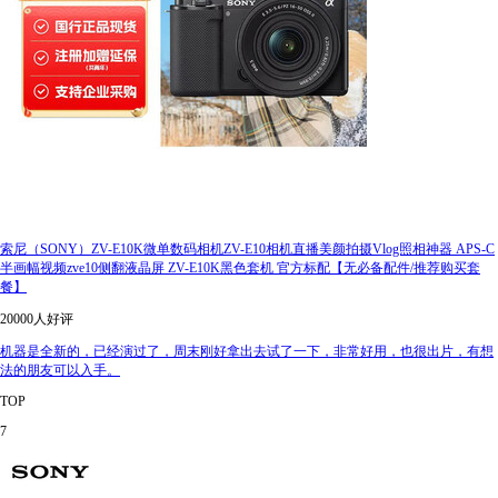
索尼（SONY）ZV-E10K微单数码相机ZV-E10相机直播美颜拍摄Vlog照相神器 APS-C
半画幅视频zve10侧翻液晶屏 ZV-E10K黑色套机 官方标配【无必备配件/推荐购买套
餐】
20000人好评
机器是全新的，已经演过了，周末刚好拿出去试了一下，非常好用，也很出片，有想
法的朋友可以入手。
TOP
7