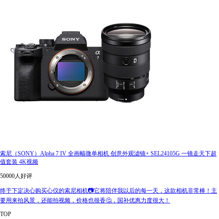
索尼（SONY）Alpha 7 IV 全画幅微单相机 创意外观滤镜+ SEL24105G 一镜走天下超
值套装 4K视频
50000人好评
终于下定决心购买心仪的索尼相机📷它将陪伴我以后的每一天，这款相机非常棒！主
要用来拍风景，还能拍视频，价格也很香🤔，国补优惠力度很大！
TOP