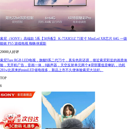
索尼（SONY）高端款 5系【50升配】 K-75XR51Z 75英寸 MiniLed XR芯片 64G 一级
能效 PS5 游戏电视 蜘蛛侠观影
20000人好评
索尼Ture RGB LED电视，旗舰9系二代75寸，真实色彩还原，接近索尼彩监的画质体
验，无开机广告，音画一体，8扬声器，天空反射单元两个➕背部重低音喇叭，功耗
281w比原来的miniLED省电很多，新品上市不久便体验索尼大法好。
TOP
6