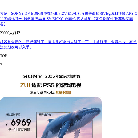
索尼（SONY）ZV-E10K微单数码相机ZV-E10相机直播美颜拍摄Vlog照相神器 APS-C
半画幅视频zve10侧翻液晶屏 ZV-E10K白色套机 官方标配【无必备配件/推荐购买套
餐】
20000人好评
机器是全新的，已经演过了，周末刚好拿出去试了一下，非常好用，也很出片，有想
法的朋友可以入手。
TOP
5