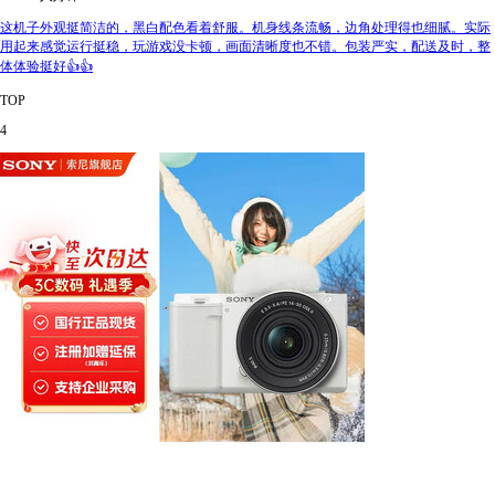
这机子外观挺简洁的，黑白配色看着舒服。机身线条流畅，边角处理得也细腻。实际
用起来感觉运行挺稳，玩游戏没卡顿，画面清晰度也不错。包装严实，配送及时，整
体体验挺好👍👍
TOP
4