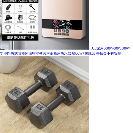
TCL家用6000/7000/8500W
功率即热式节能恒温智能变频淋浴商用热水器 6000W+接线盒 香槟金不包安装