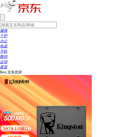
服饰
个护
办公
电器
手机
数码
运动
家居
Best
京东优评