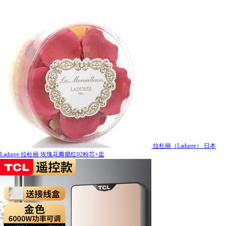
拉杜丽（Laduree） 日本
Laduree 拉杜丽 玫瑰花瓣腮红02粉芯+盅