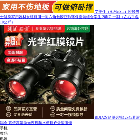
艾美仕（AiMeiShi）哑铃男
士健身家用器材女练臂肌一对六角包胶亚玲环保套装组合学生 20KG 一副（左右手各
10公斤）
BIJIA双筒望远镜12x45看演
唱会 高倍高清微光夜视防水便捷户外望眼镜
手机
数码
电器