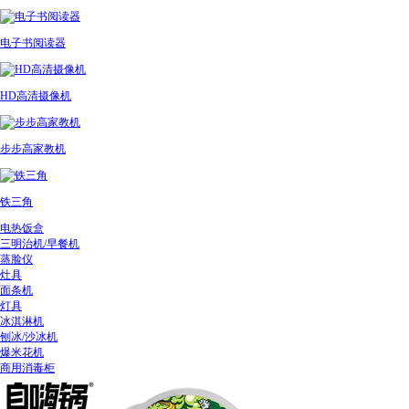
电子书阅读器
HD高清摄像机
步步高家教机
铁三角
电热饭盒
三明治机/早餐机
蒸脸仪
灶具
面条机
灯具
冰淇淋机
刨冰/沙冰机
爆米花机
商用消毒柜