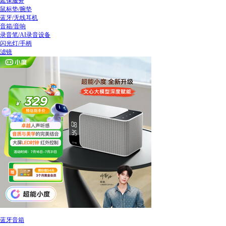
延保服务
鼠标垫/腕垫
蓝牙/无线耳机
音箱/音响
录音笔/AI录音设备
闪光灯/手柄
滤镜
蓝牙音箱