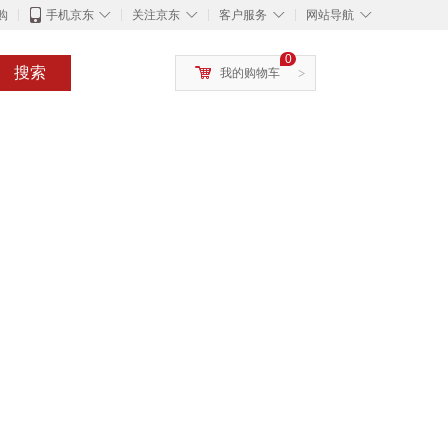
◇
◇
◇
◇
购
手机京东
关注京东
客户服务
网站导航
0
搜索
我的购物车
>