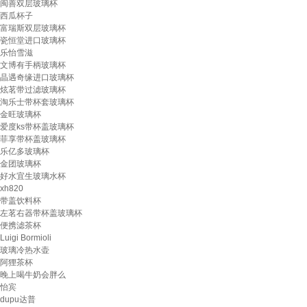
闽善双层玻璃杯
西瓜杯子
富瑞斯双层玻璃杯
瓷恒堂进口玻璃杯
乐怡雪滋
文博有手柄玻璃杯
晶遇奇缘进口玻璃杯
炫茗带过滤玻璃杯
淘乐士带杯套玻璃杯
金旺玻璃杯
爱度ks带杯盖玻璃杯
菲享带杯盖玻璃杯
乐亿多玻璃杯
金团玻璃杯
好水宜生玻璃水杯
xh820
带盖饮料杯
左茗右器带杯盖玻璃杯
便携滤茶杯
Luigi Bormioli
玻璃冷热水壶
阿狸茶杯
晚上喝牛奶会胖么
怡宾
dupu达普