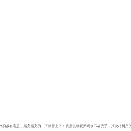
计的很有意思，蹭亮蹭亮的一下就看上了！双层玻璃夏天喝水不会烫手，其次材料用