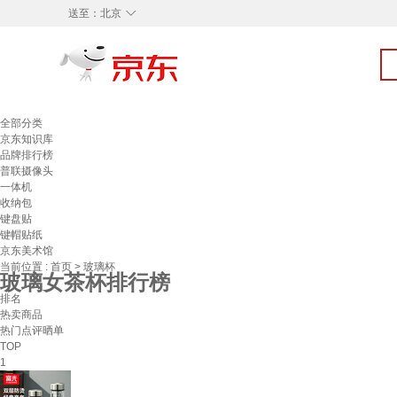
◇
送至：
北京
全部分类
京东知识库
品牌排行榜
普联摄像头
一体机
收纳包
键盘贴
键帽贴纸
京东美术馆
当前位置 :
首页
>
玻璃杯
玻璃女茶杯排行榜
排名
热卖商品
热门点评晒单
TOP
1