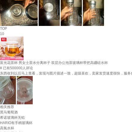
TOP
10
富光花茶杯 男女士茶水分离杯子 双层办公泡茶玻璃杯带把高硼硅水杯
¥
已有500000人评论
东西收到以后马上查看，发现与图片描述一致，超级喜欢，卖家发货速度很快，服务
相关推荐
黑马葡萄酒
希诺玻璃杯无铅
HARIO有手柄玻璃杯
高氢水杯